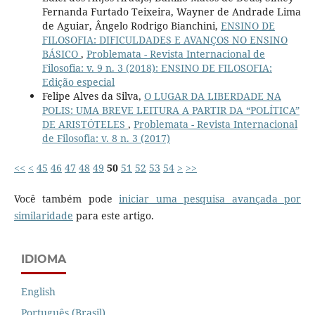
Fernanda Furtado Teixeira, Wayner de Andrade Lima
de Aguiar, Ângelo Rodrigo Bianchini,
ENSINO DE
FILOSOFIA: DIFICULDADES E AVANÇOS NO ENSINO
BÁSICO
,
Problemata - Revista Internacional de
Filosofia: v. 9 n. 3 (2018): ENSINO DE FILOSOFIA:
Edição especial
Felipe Alves da Silva,
O LUGAR DA LIBERDADE NA
POLIS: UMA BREVE LEITURA A PARTIR DA “POLÍTICA”
DE ARISTÓTELES
,
Problemata - Revista Internacional
de Filosofia: v. 8 n. 3 (2017)
<<
<
45
46
47
48
49
50
51
52
53
54
>
>>
Você também pode
iniciar uma pesquisa avançada por
similaridade
para este artigo.
IDIOMA
English
Português (Brasil)