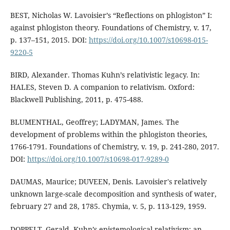
BEST, Nicholas W. Lavoisier’s “Reflections on phlogiston” I:
against phlogiston theory. Foundations of Chemistry, v. 17,
p. 137–151, 2015. DOI:
https://doi.org/10.1007/s10698-015-
9220-5
BIRD, Alexander. Thomas Kuhn’s relativistic legacy. In:
HALES, Steven D. A companion to relativism. Oxford:
Blackwell Publishing, 2011, p. 475-488.
BLUMENTHAL, Geoffrey; LADYMAN, James. The
development of problems within the phlogiston theories,
1766-1791. Foundations of Chemistry, v. 19, p. 241-280, 2017.
DOI:
https://doi.org/10.1007/s10698-017-9289-0
DAUMAS, Maurice; DUVEEN, Denis. Lavoisier's relatively
unknown large-scale decomposition and synthesis of water,
february 27 and 28, 1785. Chymia, v. 5, p. 113-129, 1959.
DOPPELT, Gerald. Kuhn’s epistemological relativism: an