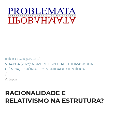
INÍCIO
/
ARQUIVOS
/
V. 14 N. 4 (2023): NÚMERO ESPECIAL - THOMAS KUHN:
CIÊNCIA, HISTÓRIA E COMUNIDADE CIENTÍFICA
/
Artigos
RACIONALIDADE E
RELATIVISMO NA ESTRUTURA?