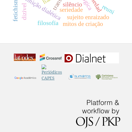
sociedad
definição dialética
fetichismo.
transe
silêncio
dizível
reuni
seriedade
sujeito enraizado
filosofía
mitos de criação