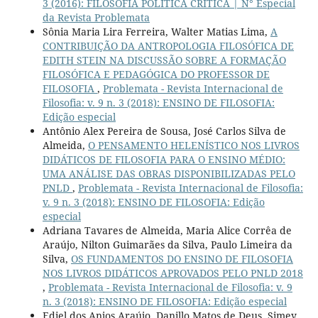
3 (2016): FILOSOFIA POLÍTICA CRÍTICA | N° Especial
da Revista Problemata
Sônia Maria Lira Ferreira, Walter Matias Lima,
A
CONTRIBUIÇÃO DA ANTROPOLOGIA FILOSÓFICA DE
EDITH STEIN NA DISCUSSÃO SOBRE A FORMAÇÃO
FILOSÓFICA E PEDAGÓGICA DO PROFESSOR DE
FILOSOFIA
,
Problemata - Revista Internacional de
Filosofia: v. 9 n. 3 (2018): ENSINO DE FILOSOFIA:
Edição especial
Antônio Alex Pereira de Sousa, José Carlos Silva de
Almeida,
O PENSAMENTO HELENÍSTICO NOS LIVROS
DIDÁTICOS DE FILOSOFIA PARA O ENSINO MÉDIO:
UMA ANÁLISE DAS OBRAS DISPONIBILIZADAS PELO
PNLD
,
Problemata - Revista Internacional de Filosofia:
v. 9 n. 3 (2018): ENSINO DE FILOSOFIA: Edição
especial
Adriana Tavares de Almeida, Maria Alice Corrêa de
Araújo, Nilton Guimarães da Silva, Paulo Limeira da
Silva,
OS FUNDAMENTOS DO ENSINO DE FILOSOFIA
NOS LIVROS DIDÁTICOS APROVADOS PELO PNLD 2018
,
Problemata - Revista Internacional de Filosofia: v. 9
n. 3 (2018): ENSINO DE FILOSOFIA: Edição especial
Ediel dos Anjos Araújo, Danillo Matos de Deus, Simey