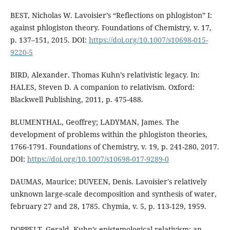
BEST, Nicholas W. Lavoisier’s “Reflections on phlogiston” I:
against phlogiston theory. Foundations of Chemistry, v. 17,
p. 137–151, 2015. DOI:
https://doi.org/10.1007/s10698-015-
9220-5
BIRD, Alexander. Thomas Kuhn’s relativistic legacy. In:
HALES, Steven D. A companion to relativism. Oxford:
Blackwell Publishing, 2011, p. 475-488.
BLUMENTHAL, Geoffrey; LADYMAN, James. The
development of problems within the phlogiston theories,
1766-1791. Foundations of Chemistry, v. 19, p. 241-280, 2017.
DOI:
https://doi.org/10.1007/s10698-017-9289-0
DAUMAS, Maurice; DUVEEN, Denis. Lavoisier's relatively
unknown large-scale decomposition and synthesis of water,
february 27 and 28, 1785. Chymia, v. 5, p. 113-129, 1959.
DOPPELT, Gerald. Kuhn’s epistemological relativism: an