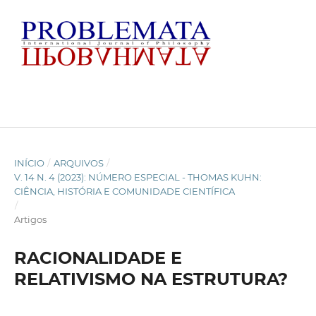
INÍCIO
/
ARQUIVOS
/
V. 14 N. 4 (2023): NÚMERO ESPECIAL - THOMAS KUHN:
CIÊNCIA, HISTÓRIA E COMUNIDADE CIENTÍFICA
/
Artigos
RACIONALIDADE E
RELATIVISMO NA ESTRUTURA?