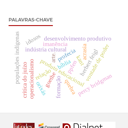
PALAVRAS-CHAVE
populações indígenas
idosos
desenvolvimento produtivo
imanência
vontade de poder
acrasia
indústria cultural
profecia
herbert feigl
arte.
kant
produto educacional
bíblia
operacionalismo
ppfen
crítica do juízo
relação
goethe
percy bridgman
formação
quebra
orixás