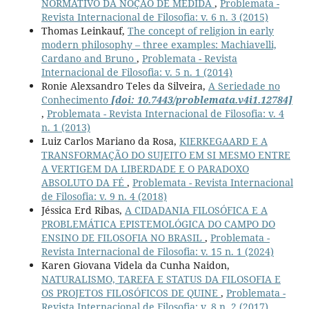
NORMATIVO DA NOÇÃO DE MEDIDA
,
Problemata -
Revista Internacional de Filosofia: v. 6 n. 3 (2015)
Thomas Leinkauf,
The concept of religion in early
modern philosophy – three examples: Machiavelli,
Cardano and Bruno
,
Problemata - Revista
Internacional de Filosofia: v. 5 n. 1 (2014)
Ronie Alexsandro Teles da Silveira,
A Seriedade no
Conhecimento
[doi: 10.7443/problemata.v4i1.12784]
,
Problemata - Revista Internacional de Filosofia: v. 4
n. 1 (2013)
Luiz Carlos Mariano da Rosa,
KIERKEGAARD E A
TRANSFORMAÇÃO DO SUJEITO EM SI MESMO ENTRE
A VERTIGEM DA LIBERDADE E O PARADOXO
ABSOLUTO DA FÉ
,
Problemata - Revista Internacional
de Filosofia: v. 9 n. 4 (2018)
Jéssica Erd Ribas,
A CIDADANIA FILOSÓFICA E A
PROBLEMÁTICA EPISTEMOLÓGICA DO CAMPO DO
ENSINO DE FILOSOFIA NO BRASIL
,
Problemata -
Revista Internacional de Filosofia: v. 15 n. 1 (2024)
Karen Giovana Videla da Cunha Naidon,
NATURALISMO, TAREFA E STATUS DA FILOSOFIA E
OS PROJETOS FILOSÓFICOS DE QUINE
,
Problemata -
Revista Internacional de Filosofia: v. 8 n. 2 (2017)