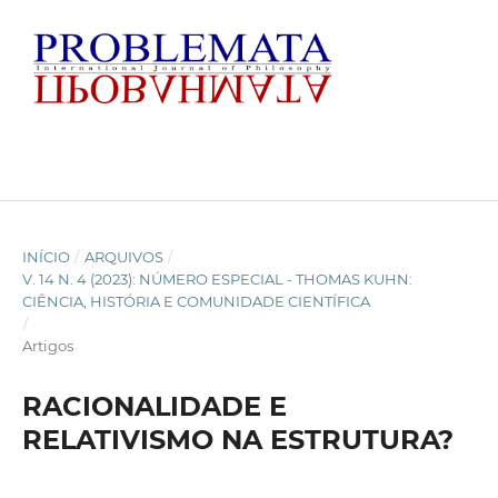
INÍCIO
/
ARQUIVOS
/
V. 14 N. 4 (2023): NÚMERO ESPECIAL - THOMAS KUHN:
CIÊNCIA, HISTÓRIA E COMUNIDADE CIENTÍFICA
/
Artigos
RACIONALIDADE E
RELATIVISMO NA ESTRUTURA?