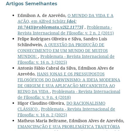
Artigos Semelhantes
Edmilson A. de Azevêdo,
O MUNDO DA VIDA E A
AÇÃO, em Alfred Schütz
[doi:
10.7443/problemata.v2i2.11773]
,
Problemata -
Revista Internacional de Filosofia: v. 2 n. 2 (2011)
Felipe Rodrigues Oliveira e Silva, Sandro Luis
Schlindwein,
A QUESTÃO DA PRODUÇÃO DE
CONHECIMENTO EM UM MUNDO DE MUITOS
MUNDOS:
,
Problemata - Revista Internacional de
Filosofia: v. 16 n. 3 (2025)
Antonio Fábio Cabral da Silva, Edmilson Alves de
Azevêdo,
HANS JONAS E OS PRESSUPOSTOS
FILOSÓFICOS DO DARWINISMO: A IDEIA MODERNA
DE ORIGEM E SUA APLICAÇÃO MECANICISTA AO
REINO DA VIDA
,
Problemata - Revista Internacional
de Filosofia: v. 9 n. 4 (2018)
Higor Claudino Oliveira,
DO RACIONALISMO
CLÁSSICO
,
Problemata - Revista Internacional de
Filosofia: v. 16 n. 2 (2025)
Matheus Maria Beltrame, Edmilson Alves de Azevêdo,
EMANCIPAÇÃO E SUA PROBLEMÁTICA TRAJETÓRIA