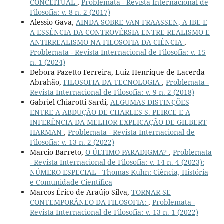
CONCEITUAL
,
Problemata - Revista Internacional de
Filosofia: v. 8 n. 2 (2017)
Alessio Gava,
AINDA SOBRE VAN FRAASSEN, A IBE E
A ESSÊNCIA DA CONTROVÉRSIA ENTRE REALISMO E
ANTIRREALISMO NA FILOSOFIA DA CIÊNCIA
,
Problemata - Revista Internacional de Filosofia: v. 15
n. 1 (2024)
Debora Pazetto Ferreira, Luiz Henrique de Lacerda
Abrahão,
FILOSOFIA DA TECNOLOGIA
,
Problemata -
Revista Internacional de Filosofia: v. 9 n. 2 (2018)
Gabriel Chiarotti Sardi,
ALGUMAS DISTINÇÕES
ENTRE A ABDUÇÃO DE CHARLES S. PEIRCE E A
INFERÊNCIA DA MELHOR EXPLICAÇÃO DE GILBERT
HARMAN
,
Problemata - Revista Internacional de
Filosofia: v. 13 n. 2 (2022)
Marcio Barreto,
O ÚLTIMO PARADIGMA?
,
Problemata
- Revista Internacional de Filosofia: v. 14 n. 4 (2023):
NÚMERO ESPECIAL - Thomas Kuhn: Ciência, História
e Comunidade Científica
Marcos Érico de Araújo Silva,
TORNAR-SE
CONTEMPORÂNEO DA FILOSOFIA:
,
Problemata -
Revista Internacional de Filosofia: v. 13 n. 1 (2022)