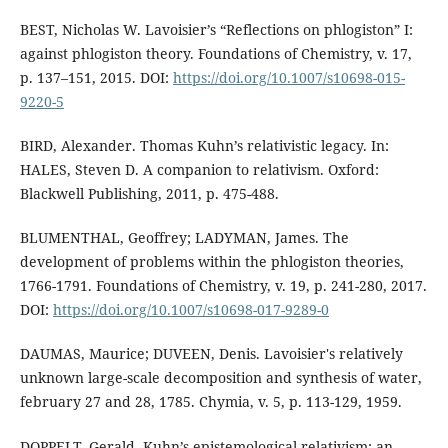
BEST, Nicholas W. Lavoisier’s “Reflections on phlogiston” I:
against phlogiston theory. Foundations of Chemistry, v. 17,
p. 137–151, 2015. DOI:
https://doi.org/10.1007/s10698-015-
9220-5
BIRD, Alexander. Thomas Kuhn’s relativistic legacy. In:
HALES, Steven D. A companion to relativism. Oxford:
Blackwell Publishing, 2011, p. 475-488.
BLUMENTHAL, Geoffrey; LADYMAN, James. The
development of problems within the phlogiston theories,
1766-1791. Foundations of Chemistry, v. 19, p. 241-280, 2017.
DOI:
https://doi.org/10.1007/s10698-017-9289-0
DAUMAS, Maurice; DUVEEN, Denis. Lavoisier's relatively
unknown large-scale decomposition and synthesis of water,
february 27 and 28, 1785. Chymia, v. 5, p. 113-129, 1959.
DOPPELT, Gerald. Kuhn’s epistemological relativism: an