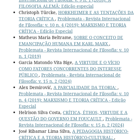
FILOSOFIA ALEMÃ: Edição especial
Christoph Türcke,
HORKHEIMER E AS TENTAÇÕES DA
TEORIA CRÍTICA
,
Problemata - Revista Internacional
de Filosofia: v. 10 n. 4 (2019): MARXISMO E TEORIA
CRÍTICA - Edição Especial
Matheus Maria Beltrame,
SOBRE O CONCEITO DE
EMANCIPAÇÃO HUMANA EM KARL MARX
,
Problemata - Revista Internacional de Filosofia: v. 10
n. 1 (2019)
Garcia Matondo Vita Bige,
A VIRTUDE E O VÍCIO
COMO FATORES CONCORRENTES DO INTERESSE
PÚBLICO
,
Problemata - Revista Internacional de
Filosofia: v. 15 n. 2 (2024)
Alex Demirović,
A PARCIALIDADE DA TEORIA:
,
Problemata - Revista Internacional de Filosofia: v. 10
n. 4 (2019): MARXISMO E TEORIA CRÍTICA - Edição
Especial
Helrison Silva Costa,
CRÍTICA, ÉTHOS, VIRTUDE E A
QUESTÃO DO GOVERNO EM FOUCAULT
,
Problemata -
Revista Internacional de Filosofia: v. 15 n. 2 (2024)
José Ribamar Lima Silva,
A PEDAGOGIA HISTÓRICO-
CRÍTICA E A TEORIA HISTÓRICO-CULTURAL:
,