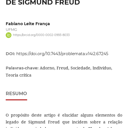
DE SIGMUND FREUD
Fabiano Leite França
UFMG
https://orcid.org/0000-0002-0993-8033
DOI:
https://doi.org/10.7443/problemata.v14i2.67245
Adorno, Freud, Sociedade, Indivíduo,
Palavras-chave:
Teoria crítica
RESUMO
O propósito deste artigo é elucidar alguns elementos do
legado de Sigmund Freud que incidem sobre a relação