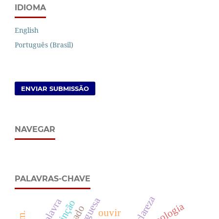
IDIOMA
English
Português (Brasil)
ENVIAR SUBMISSÃO
NAVEGAR
PALAVRAS-CHAVE
clareza
palavra
distinção
antropologia
ouvir