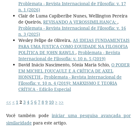
Problemata - Revista Internacional de Filosofia: v. 17
n. 1 (2026)
Clair de Luma Capiberibe Nunes, Wellington Pereira
de Queirós,
REVISANDO A VEROSSIMILHANÇA:
,
Problemata - Revista Internacional de Filosofia: v. 16
n. 3 (2025)
Wesley Felipe de Oliveira,
AS IDEIAS FUNDAMENTAIS
PARA UMA JUSTIÇA COMO EQUIDADE NA FILOSOFIA
POLÍTICA DE JOHN RAWLS
,
Problemata - Revista
Internacional de Filosofia: v. 10 n. 5 (2019)
David Inácio Nascimento, Sônia Maria Schio,
O PODER
EM MICHEL FOUCAULT E A CRÍTICA DE AXEL
HONNETH
,
Problemata - Revista Internacional de
Filosofia: v. 10 n. 4 (2019): MARXISMO E TEORIA
CRÍTICA - Edição Especial
<<
<
1
2
3
4
5
6
7
8
9
10
>
>>
Você também pode
iniciar uma pesquisa avançada por
similaridade
para este artigo.