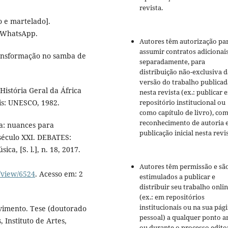
revista.
o e martelado].
e WhatsApp.
Autores têm autorização pa
assumir contratos adicionai
ransformação no samba de
separadamente, para
distribuição não-exclusiva d
versão do trabalho publicad
História Geral da África
nesta revista (ex.: publicar 
repositório institucional ou
ris: UNESCO, 1982.
como capítulo de livro), co
reconhecimento de autoria 
a: nuances para
publicação inicial nesta revis
 século XXI. DEBATES:
, [S. l.], n. 18, 2017.
Autores têm permissão e sã
e/view/6524
. Acesso em: 2
estimulados a publicar e
distribuir seu trabalho onli
(ex.: em repositórios
institucionais ou na sua pág
imento. Tese (doutorado
pessoal) a qualquer ponto a
Instituto de Artes,
ou durante o processo editor