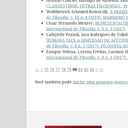
Antonio Charles Santiago de Almeida, S
CLANDESTINOS: OUTRAS FILOSOFIAS
,
Pr
Wolfdietrich Schmied-Kowarzik,
A PRÁXI
de Filosofia: v. 10 n. 4 (2019): MARXISMO
César Fernando Meurer,
REPRESENTAÇÕE
Internacional de Filosofia: v. 8 n. 3 (2017)
Lafayette Pozzoli, Iara Rodrigues de Tole
HUMANA FACE A DIMENSÃO DA AFETIVI
de Filosofia: v. 8 n. 1 (2017): FILOSOFIA D
Enoque Feitosa, Lorena Freitas, Luciano 
Internacional de Filosofia: v. 8 n. 1 (201
<<
<
75
76
77
78
79
80
81
82
83
>
>>
Você também pode
iniciar uma pesquisa avança