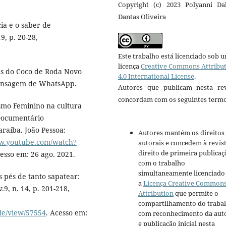
Copyright (c) 2023 Polyanni Dal
Dantas Oliveira
ia e o saber de
9, p. 20-28,
Este trabalho está licenciado sob 
licença
Creative Commons Attribu
is do Coco de Roda Novo
4.0 International License
.
Mensagem de WhatsApp.
Autores que publicam nesta rev
concordam com os seguintes termo
mo Feminino na cultura
 Documentário
raíba. João Pessoa:
Autores mantém os direitos
ww.youtube.com/watch?
autorais e concedem à revis
direito de primeira publicaç
cesso em: 26 ago. 2021.
com o trabalho
simultaneamente licenciado
 pés de tanto sapatear:
a
Licença Creative Common
.9, n. 14, p. 201-218,
Attribution
que permite o
compartilhamento do traba
cle/view/57554
. Acesso em:
com reconhecimento da aut
e publicação inicial nesta