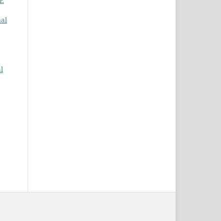
E
nal
l