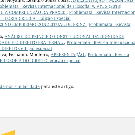
amon Noyama, Leandro Sousa Costa,
APRESENTAÇÃO – MARGINAIS 
oblemata - Revista Internacional de Filosofia: v. 9 n. 2 (2018)
S E A COMPREENSÃO DA PRÁXIS:
,
Problemata - Revista Internacio
 E TEORIA CRÍTICA - Edição Especial
S NO EMPIRISMO CONCEITUAL DE PRINZ
,
Problemata - Revista
do,
ANÁLISE DO PRINCÍPIO CONSTITUCIONAL DA DIGNIDADE
DADE E O DIREITO FRATERNAL
,
Problemata - Revista Internaciona
O DIREITO: edição especial
Silva, Fernando Monteiro,
APRESENTAÇÃO
,
Problemata - Revista
7): FILOSOFIA DO DIREITO: edição especial
da por similaridade
para este artigo.