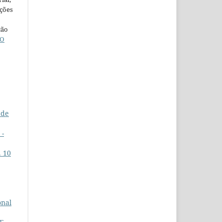
ações
ção
O
 de
 -
. 10
onal