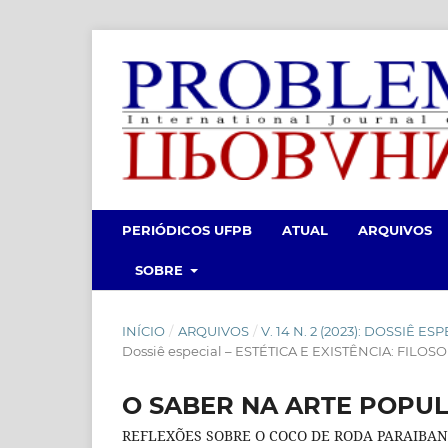
PERIÓDICOS UFPB
ATUAL
ARQUIVOS
SOBRE
INÍCIO
/
ARQUIVOS
/
V. 14 N. 2 (2023): DOSSIÊ E
Dossiê especial – ESTÉTICA E EXISTÊNCIA: FILOSO
O SABER NA ARTE POPUL
REFLEXÕES SOBRE O COCO DE RODA PARAIBAN