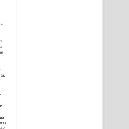
ra
s
a
a
em
m
e
ta.
o
ne
ina
ntes
ial,