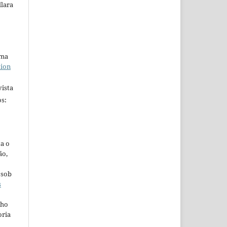
lara
uma
tion
ista
s:
ta o
ão,
 sob
s
lho
oria