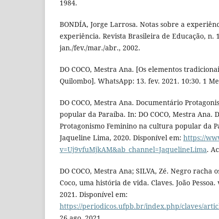
1984.
BONDÍA, Jorge Larrosa. Notas sobre a experiênc
experiência. Revista Brasileira de Educação, n. 1
jan./fev./mar./abr., 2002.
DO COCO, Mestra Ana. [Os elementos tradiciona
Quilombo]. WhatsApp: 13. fev. 2021. 10:30. 1 
DO COCO, Mestra Ana. Documentário Protagonis
popular da Paraíba. In: DO COCO, Mestra Ana.
Protagonismo Feminino na cultura popular da Pa
Jaqueline Lima, 2020. Disponível em:
https://w
v=Uj9vfuMjkAM&ab_channel=JaquelineLima
. A
DO COCO, Mestra Ana; SILVA, Zé. Negro racha os
Coco, uma história de vida. Claves. João Pessoa. v
2021. Disponível em:
https://periodicos.ufpb.br/index.php/claves/arti
26 ago. 2021.