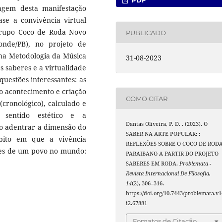
PDF
zagem desta manifestação
ase a convivência virtual
grupo Coco de Roda Novo
PUBLICADO
onde/PB), no projeto de
ina Metodologia da Música
31-08-2023
s saberes e a virtualidade
uestões interessantes: as
o acontecimento e criação
COMO CITAR
cronológico), calculado e
 sentido estético e a
Dantas Oliveira, P. D. . (2023). O
io adentrar a dimensão do
SABER NA ARTE POPULAR: :
bito em que a vivência
REFLEXÕES SOBRE O COCO DE ROD
res de um povo no mundo:
PARAIBANO A PARTIR DO PROJETO
SABERES EM RODA.
Problemata -
Revista Internacional De Filosofia
,
14
(2), 306–316.
https://doi.org/10.7443/problemata.v1
i2.67881
Fomatos de Citação