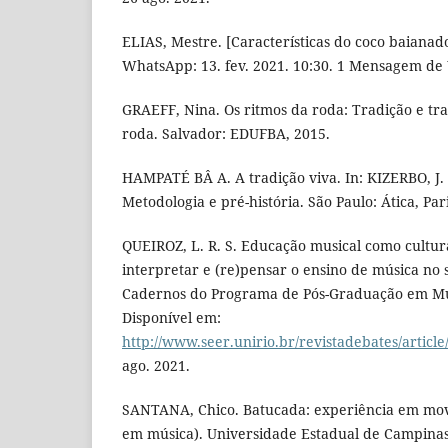
ELIAS, Mestre. [Características do coco baianad
WhatsApp: 13. fev. 2021. 10:30. 1 Mensagem d
GRAEFF, Nina. Os ritmos da roda: Tradição e t
roda. Salvador: EDUFBA, 2015.
HAMPATÉ BÂ A. A tradição viva. In: KIZERBO, J. 
Metodologia e pré-história. São Paulo: Ática, Pa
QUEIROZ, L. R. S. Educação musical como cultur
interpretar e (re)pensar o ensino de música no
Cadernos do Programa de Pós-Graduação em Música
Disponível em:
http://www.seer.unirio.br/revistadebates/articl
ago. 2021.
SANTANA, Chico. Batucada: experiência em mov
em música). Universidade Estadual de Campinas, 