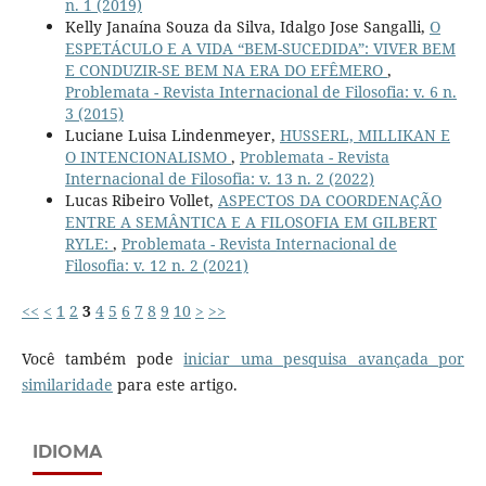
n. 1 (2019)
Kelly Janaína Souza da Silva, Idalgo Jose Sangalli,
O
ESPETÁCULO E A VIDA “BEM-SUCEDIDA”: VIVER BEM
E CONDUZIR-SE BEM NA ERA DO EFÊMERO
,
Problemata - Revista Internacional de Filosofia: v. 6 n.
3 (2015)
Luciane Luisa Lindenmeyer,
HUSSERL, MILLIKAN E
O INTENCIONALISMO
,
Problemata - Revista
Internacional de Filosofia: v. 13 n. 2 (2022)
Lucas Ribeiro Vollet,
ASPECTOS DA COORDENAÇÃO
ENTRE A SEMÂNTICA E A FILOSOFIA EM GILBERT
RYLE:
,
Problemata - Revista Internacional de
Filosofia: v. 12 n. 2 (2021)
<<
<
1
2
3
4
5
6
7
8
9
10
>
>>
Você também pode
iniciar uma pesquisa avançada por
similaridade
para este artigo.
IDIOMA