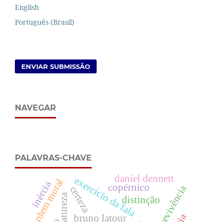
English
Português (Brasil)
ENVIAR SUBMISSÃO
NAVEGAR
PALAVRAS-CHAVE
daniel dennett
exercício da fala
ordem moral
inércia
copérnico
sobrevivência
certeza
distinção
bruno latour