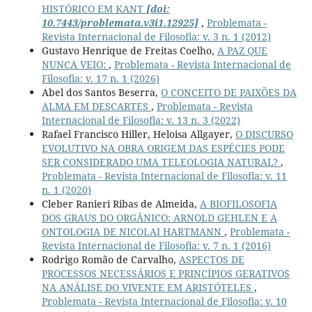
HISTÓRICO EM KANT
[doi:
10.7443/problemata.v3i1.12925]
,
Problemata -
Revista Internacional de Filosofia: v. 3 n. 1 (2012)
Gustavo Henrique de Freitas Coelho,
A PAZ QUE
NUNCA VEIO:
,
Problemata - Revista Internacional de
Filosofia: v. 17 n. 1 (2026)
Abel dos Santos Beserra,
O CONCEITO DE PAIXÕES DA
ALMA EM DESCARTES
,
Problemata - Revista
Internacional de Filosofia: v. 13 n. 3 (2022)
Rafael Francisco Hiller, Heloisa Allgayer,
O DISCURSO
EVOLUTIVO NA OBRA ORIGEM DAS ESPÉCIES PODE
SER CONSIDERADO UMA TELEOLOGIA NATURAL?
,
Problemata - Revista Internacional de Filosofia: v. 11
n. 1 (2020)
Cleber Ranieri Ribas de Almeida,
A BIOFILOSOFIA
DOS GRAUS DO ORGÂNICO: ARNOLD GEHLEN E A
ONTOLOGIA DE NICOLAI HARTMANN
,
Problemata -
Revista Internacional de Filosofia: v. 7 n. 1 (2016)
Rodrigo Romão de Carvalho,
ASPECTOS DE
PROCESSOS NECESSÁRIOS E PRINCÍPIOS GERATIVOS
NA ANÁLISE DO VIVENTE EM ARISTÓTELES
,
Problemata - Revista Internacional de Filosofia: v. 10