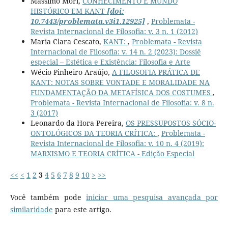
Massimo Mori,
CONHECIMENTO E MUNDO
HISTÓRICO EM KANT
[doi:
10.7443/problemata.v3i1.12925]
,
Problemata -
Revista Internacional de Filosofia: v. 3 n. 1 (2012)
Maria Clara Cescato,
KANT:
,
Problemata - Revista
Internacional de Filosofia: v. 14 n. 2 (2023): Dossiê
especial – Estética e Existência: Filosofia e Arte
Wécio Pinheiro Araújo,
A FILOSOFIA PRÁTICA DE
KANT: NOTAS SOBRE VONTADE E MORALIDADE NA
FUNDAMENTAÇÃO DA METAFÍSICA DOS COSTUMES
,
Problemata - Revista Internacional de Filosofia: v. 8 n.
3 (2017)
Leonardo da Hora Pereira,
OS PRESSUPOSTOS SÓCIO-
ONTOLÓGICOS DA TEORIA CRÍTICA:
,
Problemata -
Revista Internacional de Filosofia: v. 10 n. 4 (2019):
MARXISMO E TEORIA CRÍTICA - Edição Especial
<<
<
1
2
3
4
5
6
7
8
9
10
>
>>
Você também pode
iniciar uma pesquisa avançada por
similaridade
para este artigo.