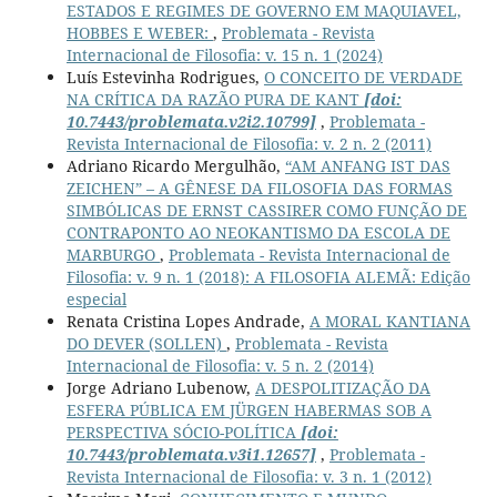
ESTADOS E REGIMES DE GOVERNO EM MAQUIAVEL,
HOBBES E WEBER:
,
Problemata - Revista
Internacional de Filosofia: v. 15 n. 1 (2024)
Luís Estevinha Rodrigues,
O CONCEITO DE VERDADE
NA CRÍTICA DA RAZÃO PURA DE KANT
[doi:
10.7443/problemata.v2i2.10799]
,
Problemata -
Revista Internacional de Filosofia: v. 2 n. 2 (2011)
Adriano Ricardo Mergulhão,
“AM ANFANG IST DAS
ZEICHEN” – A GÊNESE DA FILOSOFIA DAS FORMAS
SIMBÓLICAS DE ERNST CASSIRER COMO FUNÇÃO DE
CONTRAPONTO AO NEOKANTISMO DA ESCOLA DE
MARBURGO
,
Problemata - Revista Internacional de
Filosofia: v. 9 n. 1 (2018): A FILOSOFIA ALEMÃ: Edição
especial
Renata Cristina Lopes Andrade,
A MORAL KANTIANA
DO DEVER (SOLLEN)
,
Problemata - Revista
Internacional de Filosofia: v. 5 n. 2 (2014)
Jorge Adriano Lubenow,
A DESPOLITIZAÇÃO DA
ESFERA PÚBLICA EM JÜRGEN HABERMAS SOB A
PERSPECTIVA SÓCIO-POLÍTICA
[doi:
10.7443/problemata.v3i1.12657]
,
Problemata -
Revista Internacional de Filosofia: v. 3 n. 1 (2012)