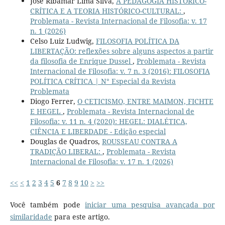
José Ribamar Lima Silva,
A PEDAGOGIA HISTÓRICO-
CRÍTICA E A TEORIA HISTÓRICO-CULTURAL:
,
Problemata - Revista Internacional de Filosofia: v. 17
n. 1 (2026)
Celso Luiz Ludwig,
FILOSOFIA POLÍTICA DA
LIBERTAÇÃO: reflexões sobre alguns aspectos a partir
da filosofia de Enrique Dussel
,
Problemata - Revista
Internacional de Filosofia: v. 7 n. 3 (2016): FILOSOFIA
POLÍTICA CRÍTICA | N° Especial da Revista
Problemata
Diogo Ferrer,
O CETICISMO, ENTRE MAIMON, FICHTE
E HEGEL
,
Problemata - Revista Internacional de
Filosofia: v. 11 n. 4 (2020): HEGEL: DIALÉTICA,
CIÊNCIA E LIBERDADE - Edição especial
Douglas de Quadros,
ROUSSEAU CONTRA A
TRADIÇÃO LIBERAL:
,
Problemata - Revista
Internacional de Filosofia: v. 17 n. 1 (2026)
<<
<
1
2
3
4
5
6
7
8
9
10
>
>>
Você também pode
iniciar uma pesquisa avançada por
similaridade
para este artigo.