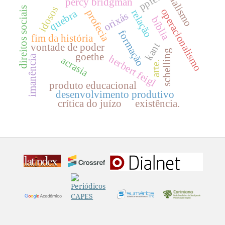
dualismo
ppfen
percy bridgman
idosos
direitos sociais
operacionalismo
profecia
relação
quebra
orixás
bíblia
formação
fim da história
kant
vontade de poder
schelling
goethe
herbert feigl
imanência
acrasia
arte.
produto educacional
desenvolvimento produtivo
crítica do juízo
existência.