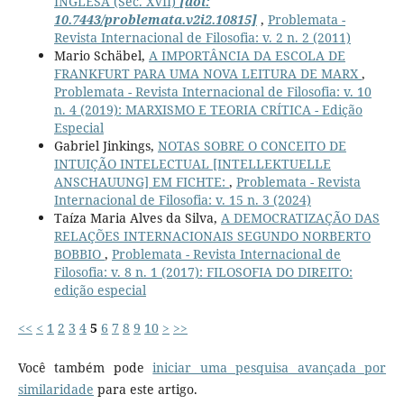
INGLESA (Séc. XVII)
[doi:
10.7443/problemata.v2i2.10815]
,
Problemata -
Revista Internacional de Filosofia: v. 2 n. 2 (2011)
Mario Schäbel,
A IMPORTÂNCIA DA ESCOLA DE
FRANKFURT PARA UMA NOVA LEITURA DE MARX
,
Problemata - Revista Internacional de Filosofia: v. 10
n. 4 (2019): MARXISMO E TEORIA CRÍTICA - Edição
Especial
Gabriel Jinkings,
NOTAS SOBRE O CONCEITO DE
INTUIÇÃO INTELECTUAL [INTELLEKTUELLE
ANSCHAUUNG] EM FICHTE:
,
Problemata - Revista
Internacional de Filosofia: v. 15 n. 3 (2024)
Taíza Maria Alves da Silva,
A DEMOCRATIZAÇÃO DAS
RELAÇÕES INTERNACIONAIS SEGUNDO NORBERTO
BOBBIO
,
Problemata - Revista Internacional de
Filosofia: v. 8 n. 1 (2017): FILOSOFIA DO DIREITO:
edição especial
<<
<
1
2
3
4
5
6
7
8
9
10
>
>>
Você também pode
iniciar uma pesquisa avançada por
similaridade
para este artigo.