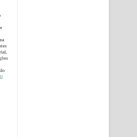
o
ne
ina
ntes
ial,
ações
ção
O