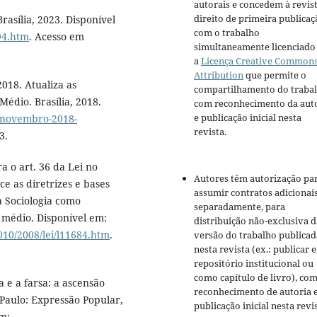
autorais e concedem à revis
direito de primeira publicaç
rasília, 2023. Disponível
com o trabalho
394.htm
. Acesso em
simultaneamente licenciado
a
Licença Creative Common
Attribution
que permite o
018. Atualiza as
compartilhamento do traba
Médio. Brasília, 2018.
com reconhecimento da aut
e publicação inicial nesta
n/novembro-2018-
revista.
3.
a o art. 36 da Lei no
Autores têm autorização pa
e as diretrizes e bases
assumir contratos adicionai
 a Sociologia como
separadamente, para
o médio. Disponível em:
distribuição não-exclusiva d
010/2008/lei/l11684.htm
.
versão do trabalho publicad
nesta revista (ex.: publicar 
repositório institucional ou
como capítulo de livro), co
 e a farsa: a ascensão
reconhecimento de autoria 
 Paulo: Expressão Popular,
publicação inicial nesta revis
m: