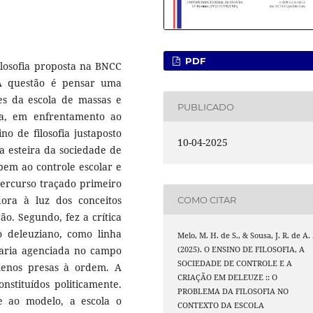
PDF
ilosofia proposta na BNCC
 A questão é pensar uma
tes da escola de massas e
PUBLICADO
ça, em enfrentamento ao
o de filosofia justaposto
10-04-2025
a esteira da sociedade de
pem ao controle escolar e
percurso traçado primeiro
ora à luz dos conceitos
COMO CITAR
ão. Segundo, fez a crítica
o deleuziano, como linha
Melo, M. H. de S., & Sousa, J. R. de A. 
inaria agenciada no campo
(2025). O ENSINO DE FILOSOFIA, A
SOCIEDADE DE CONTROLE E A
 menos presas à ordem. A
CRIAÇÃO EM DELEUZE :: O
onstituídos politicamente.
PROBLEMA DA FILOSOFIA NO
e ao modelo, a escola o
CONTEXTO DA ESCOLA