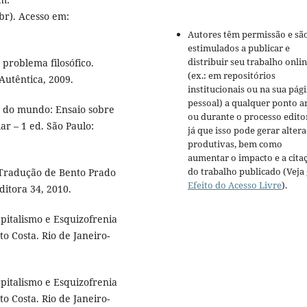
r). Acesso em:
Autores têm permissão e sã
estimulados a publicar e
distribuir seu trabalho onli
 problema filosófico.
(ex.: em repositórios
Autêntica, 2009.
institucionais ou na sua pág
pessoal) a qualquer ponto a
o do mundo: Ensaio sobre
ou durante o processo editor
r – 1 ed. São Paulo:
já que isso pode gerar alter
produtivas, bem como
aumentar o impacto e a cita
do trabalho publicado (Veja
 Tradução de Bento Prado
Efeito do Acesso Livre
).
ditora 34, 2010.
pitalismo e Esquizofrenia
to Costa. Rio de Janeiro-
pitalismo e Esquizofrenia
to Costa. Rio de Janeiro-