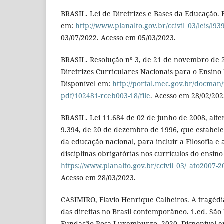
BRASIL. Lei de Diretrizes e Bases da Educação. B
em:
http://www.planalto.gov.br/ccivil_03/leis/l9
03/07/2022. Acesso em 05/03/2023.
BRASIL. Resolução nº 3, de 21 de novembro de 2
Diretrizes Curriculares Nacionais para o Ensino 
Disponível em:
http://portal.mec.gov.br/docma
pdf/102481-rceb003-18/file
. Acesso em 28/02/202
BRASIL. Lei 11.684 de 02 de junho de 2008, alter
9.394, de 20 de dezembro de 1996, que estabelec
da educação nacional, para incluir a Filosofia e
disciplinas obrigatórias nos currículos do ensin
https://www.planalto.gov.br/ccivil_03/_ato2007-2
Acesso em 28/03/2023.
CASIMIRO, Flavio Henrique Calheiros. A tragédia
das direitas no Brasil contemporâneo. 1.ed. São
Fundação Rosa Luxemburgo, 2020. Disponível e