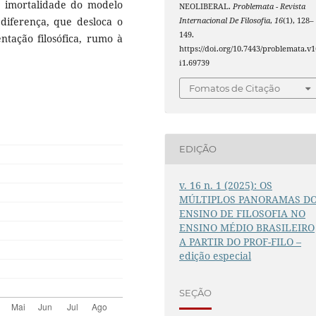
a imortalidade do modelo
NEOLIBERAL.
Problemata - Revista
 diferença, que desloca o
Internacional De Filosofia
,
16
(1), 128–
149.
tação filosófica, rumo à
https://doi.org/10.7443/problemata.v1
i1.69739
Fomatos de Citação
EDIÇÃO
v. 16 n. 1 (2025): OS
MÚLTIPLOS PANORAMAS D
ENSINO DE FILOSOFIA NO
ENSINO MÉDIO BRASILEIRO
A PARTIR DO PROF-FILO –
edição especial
SEÇÃO