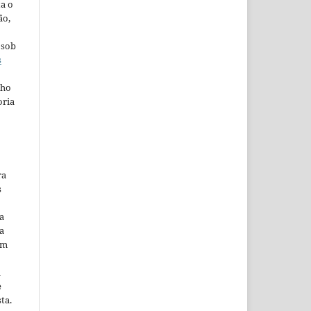
ta o
ão,
 sob
s
lho
oria
ra
s
a
a
em
m
e
ta.