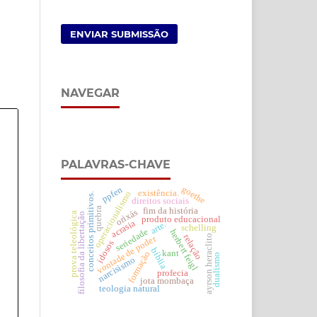
ENVIAR SUBMISSÃO
NAVEGAR
PALAVRAS-CHAVE
goethe
ppfen
existência.
operacionalismo
conceitos primitivos.
direitos sociais
quebra
fim da história
orixás
prova teleológica
filosofia da libertação
produto educacional
acrasia
arte.
schelling
seriedade
herbert feigl
ayrson heraclito
relação
vontade de poder
idosos
bíblia
kant
formação
dualismo
narcisismo
profecia
jota mombaça
teologia natural