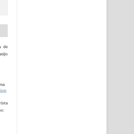
a de
aújo
uma
tion
ista
s: