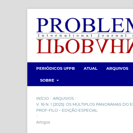
PERIÓDICOS UFPB
ATUAL
ARQUIVOS
SOBRE
INÍCIO
/
ARQUIVOS
/
V. 16 N. 1 (2025): OS MÚLTIPLOS PANORAMAS D
PROF-FILO – EDIÇÃO ESPECIAL
/
Artigos