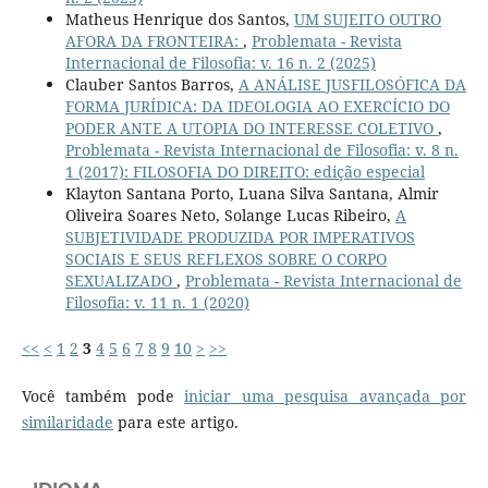
Matheus Henrique dos Santos,
UM SUJEITO OUTRO
AFORA DA FRONTEIRA:
,
Problemata - Revista
Internacional de Filosofia: v. 16 n. 2 (2025)
Clauber Santos Barros,
A ANÁLISE JUSFILOSÓFICA DA
FORMA JURÍDICA: DA IDEOLOGIA AO EXERCÍCIO DO
PODER ANTE A UTOPIA DO INTERESSE COLETIVO
,
Problemata - Revista Internacional de Filosofia: v. 8 n.
1 (2017): FILOSOFIA DO DIREITO: edição especial
Klayton Santana Porto, Luana Silva Santana, Almir
Oliveira Soares Neto, Solange Lucas Ribeiro,
A
SUBJETIVIDADE PRODUZIDA POR IMPERATIVOS
SOCIAIS E SEUS REFLEXOS SOBRE O CORPO
SEXUALIZADO
,
Problemata - Revista Internacional de
Filosofia: v. 11 n. 1 (2020)
<<
<
1
2
3
4
5
6
7
8
9
10
>
>>
Você também pode
iniciar uma pesquisa avançada por
similaridade
para este artigo.