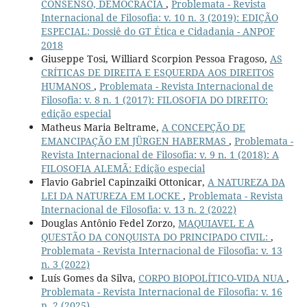
CONSENSO, DEMOCRACIA
,
Problemata - Revista
Internacional de Filosofia: v. 10 n. 3 (2019): EDIÇÃO
ESPECIAL: Dossiê do GT Ética e Cidadania - ANPOF
2018
Giuseppe Tosi, Williard Scorpion Pessoa Fragoso,
AS
CRÍTICAS DE DIREITA E ESQUERDA AOS DIREITOS
HUMANOS
,
Problemata - Revista Internacional de
Filosofia: v. 8 n. 1 (2017): FILOSOFIA DO DIREITO:
edição especial
Matheus Maria Beltrame,
A CONCEPÇÃO DE
EMANCIPAÇÃO EM JÜRGEN HABERMAS
,
Problemata -
Revista Internacional de Filosofia: v. 9 n. 1 (2018): A
FILOSOFIA ALEMÃ: Edição especial
Flavio Gabriel Capinzaiki Ottonicar,
A NATUREZA DA
LEI DA NATUREZA EM LOCKE
,
Problemata - Revista
Internacional de Filosofia: v. 13 n. 2 (2022)
Douglas Antônio Fedel Zorzo,
MAQUIAVEL E A
QUESTÃO DA CONQUISTA DO PRINCIPADO CIVIL:
,
Problemata - Revista Internacional de Filosofia: v. 13
n. 3 (2022)
Luís Gomes da Silva,
CORPO BIOPOLÍTICO-VIDA NUA
,
Problemata - Revista Internacional de Filosofia: v. 16
n. 2 (2025)