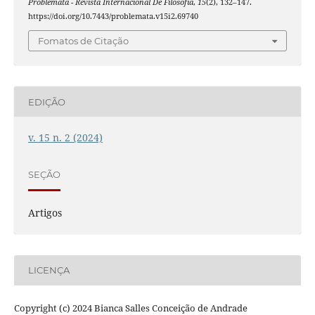
Problemata - Revista Internacional De Filosofia
,
15
(2), 132–147.
https://doi.org/10.7443/problemata.v15i2.69740
Fomatos de Citação
EDIÇÃO
v. 15 n. 2 (2024)
SEÇÃO
Artigos
LICENÇA
Copyright (c) 2024 Bianca Salles Conceição de Andrade