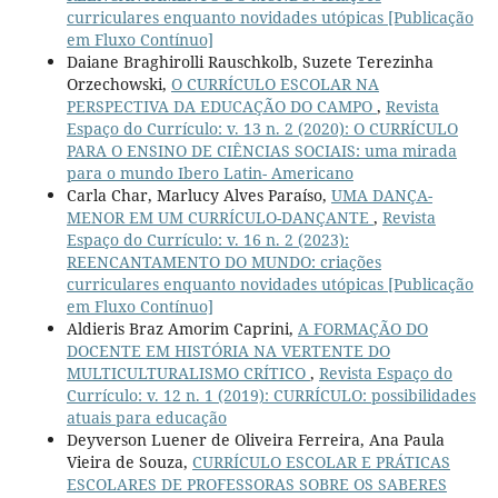
curriculares enquanto novidades utópicas [Publicação
em Fluxo Contínuo]
Daiane Braghirolli Rauschkolb, Suzete Terezinha
Orzechowski,
O CURRÍCULO ESCOLAR NA
PERSPECTIVA DA EDUCAÇÃO DO CAMPO
,
Revista
Espaço do Currículo: v. 13 n. 2 (2020): O CURRÍCULO
PARA O ENSINO DE CIÊNCIAS SOCIAIS: uma mirada
para o mundo Ibero Latin- Americano
Carla Char, Marlucy Alves Paraíso,
UMA DANÇA-
MENOR EM UM CURRÍCULO-DANÇANTE
,
Revista
Espaço do Currículo: v. 16 n. 2 (2023):
REENCANTAMENTO DO MUNDO: criações
curriculares enquanto novidades utópicas [Publicação
em Fluxo Contínuo]
Aldieris Braz Amorim Caprini,
A FORMAÇÃO DO
DOCENTE EM HISTÓRIA NA VERTENTE DO
MULTICULTURALISMO CRÍTICO
,
Revista Espaço do
Currículo: v. 12 n. 1 (2019): CURRÍCULO: possibilidades
atuais para educação
Deyverson Luener de Oliveira Ferreira, Ana Paula
Vieira de Souza,
CURRÍCULO ESCOLAR E PRÁTICAS
ESCOLARES DE PROFESSORAS SOBRE OS SABERES