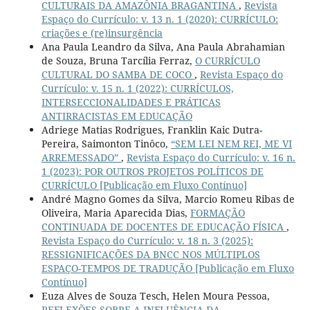
CULTURAIS DA AMAZÔNIA BRAGANTINA
,
Revista
Espaço do Currículo: v. 13 n. 1 (2020): CURRÍCULO:
criações e (re)insurgência
Ana Paula Leandro da Silva, Ana Paula Abrahamian
de Souza, Bruna Tarcília Ferraz,
O CURRÍCULO
CULTURAL DO SAMBA DE COCO
,
Revista Espaço do
Currículo: v. 15 n. 1 (2022): CURRÍCULOS,
INTERSECCIONALIDADES E PRÁTICAS
ANTIRRACISTAS EM EDUCAÇÃO
Adriege Matias Rodrigues, Franklin Kaic Dutra-
Pereira, Saimonton Tinôco,
“SEM LEI NEM REI, ME VI
ARREMESSADO”
,
Revista Espaço do Currículo: v. 16 n.
1 (2023): POR OUTROS PROJETOS POLÍTICOS DE
CURRÍCULO [Publicação em Fluxo Contínuo]
André Magno Gomes da Silva, Marcio Romeu Ribas de
Oliveira, Maria Aparecida Dias,
FORMAÇÃO
CONTINUADA DE DOCENTES DE EDUCAÇÃO FÍSICA
,
Revista Espaço do Currículo: v. 18 n. 3 (2025):
RESSIGNIFICAÇÕES DA BNCC NOS MÚLTIPLOS
ESPAÇO-TEMPOS DE TRADUÇÃO [Publicação em Fluxo
Contínuo]
Euza Alves de Souza Tesch, Helen Moura Pessoa,
REFLEXÕES SOBRE A INFLUÊNCIA DA