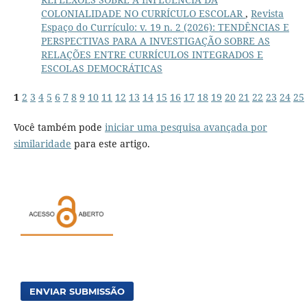
COLONIALIDADE NO CURRÍCULO ESCOLAR
,
Revista
Espaço do Currículo: v. 19 n. 2 (2026): TENDÊNCIAS E
PERSPECTIVAS PARA A INVESTIGAÇÃO SOBRE AS
RELAÇÕES ENTRE CURRÍCULOS INTEGRADOS E
ESCOLAS DEMOCRÁTICAS
1
2
3
4
5
6
7
8
9
10
11
12
13
14
15
16
17
18
19
20
21
22
23
24
25
Você também pode
iniciar uma pesquisa avançada por
similaridade
para este artigo.
ENVIAR SUBMISSÃO