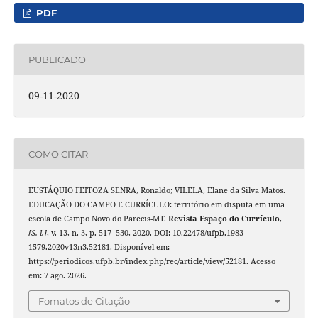
PDF
PUBLICADO
09-11-2020
COMO CITAR
EUSTÁQUIO FEITOZA SENRA, Ronaldo; VILELA, Elane da Silva Matos.
EDUCAÇÃO DO CAMPO E CURRÍCULO: território em disputa em uma
escola de Campo Novo do Parecis-MT.
Revista Espaço do Currículo
,
[S. l.]
, v. 13, n. 3, p. 517–530, 2020. DOI: 10.22478/ufpb.1983-
1579.2020v13n3.52181. Disponível em:
https://periodicos.ufpb.br/index.php/rec/article/view/52181. Acesso
em: 7 ago. 2026.
Fomatos de Citação