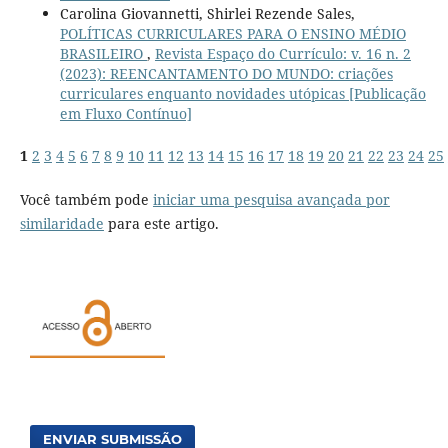
Carolina Giovannetti, Shirlei Rezende Sales,
POLÍTICAS CURRICULARES PARA O ENSINO MÉDIO
BRASILEIRO
,
Revista Espaço do Currículo: v. 16 n. 2
(2023): REENCANTAMENTO DO MUNDO: criações
curriculares enquanto novidades utópicas [Publicação
em Fluxo Contínuo]
1
2
3
4
5
6
7
8
9
10
11
12
13
14
15
16
17
18
19
20
21
22
23
24
25
Você também pode
iniciar uma pesquisa avançada por
similaridade
para este artigo.
ENVIAR SUBMISSÃO