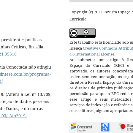
Copyright (c) 2022 Revista Espaço 
Currículo
 presidente: políticas
Este trabalho está licenciado sob 
as Críticas, Brasília,
licença
Creative Commons Attribu
021.35310
4.0 International License
.
Ao submeter um artigo à Rev
Espaço do Currículo (REC) e t
ia Conectada não atingiu
aprovado, os autores concorda
esintese.com.br/programa-
ceder, sem remuneração, os segui
u/
direitos à Revista Espaço do Currí
os direitos de primeira publicaçã
permissão para que a REC redistr
19. (Altera a Lei nº 13.709,
esse artigo e seus metadados
oteção de dados pessoais
serviços de indexação e referênci
de Dados; e dá outras
seus editores julguem apropriados
l_03/_Ato2019-