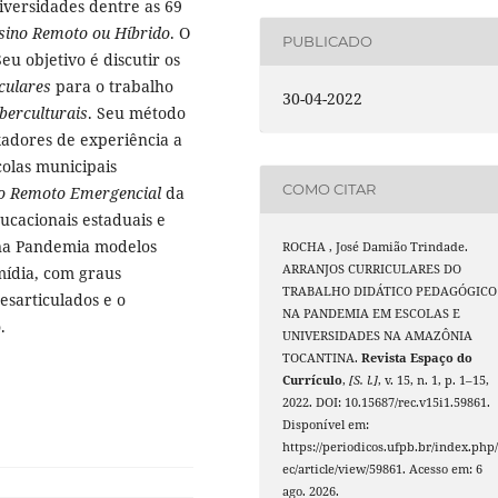
niversidades dentre as 69
sino Remoto ou Híbrido
. O
PUBLICADO
eu objetivo é discutir os
culares
para o trabalho
30-04-2022
berculturais
. Seu método
adores de experiência a
olas municipais
COMO CITAR
o Remoto Emergencial
da
ucacionais estaduais e
 na Pandemia modelos
ROCHA , José Damião Trindade.
ARRANJOS CURRICULARES DO
ídia, com graus
TRABALHO DIDÁTICO PEDAGÓGICO
esarticulados e o
NA PANDEMIA EM ESCOLAS E
.
UNIVERSIDADES NA AMAZÔNIA
TOCANTINA.
Revista Espaço do
Currículo
,
[S. l.]
, v. 15, n. 1, p. 1–15,
2022. DOI: 10.15687/rec.v15i1.59861.
Disponível em:
https://periodicos.ufpb.br/index.php/
ec/article/view/59861. Acesso em: 6
ago. 2026.