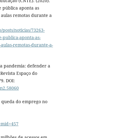
ducação (CNTE). (2020).
e pública aponta as
 aulas remotas durante a
posts/noticias/73263-
e-publica-aponta-as-
-aulas-remotas-durante-a-
 na pandemia: defender a
 Revista Espaço do
79. DOI:
4n2.58060
 e queda do emprego no
emid=457
4 milhões de acessos em