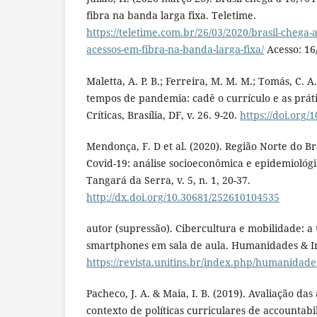
fibra na banda larga fixa. Teletime.
https://teletime.com.br/26/03/2020/brasil-chega-
acessos-em-fibra-na-banda-larga-fixa/
Acesso: 16
Maletta, A. P. B.; Ferreira, M. M. M.; Tomás, C. A
tempos de pandemia: cadê o currículo e as prát
Críticas, Brasília, DF, v. 26. 9-20.
https://doi.org/
Mendonça, F. D et al. (2020). Região Norte do B
Covid-19: análise socioeconômica e epidemiológi
Tangará da Serra, v. 5, n. 1, 20-37.
http://dx.doi.org/10.30681/252610104535
autor (supressão). Cibercultura e mobilidade: a 
smartphones em sala de aula. Humanidades & Ino
https://revista.unitins.br/index.php/humanidade
Pacheco, J. A. & Maia, I. B. (2019). Avaliação da
contexto de políticas curriculares de accountabili