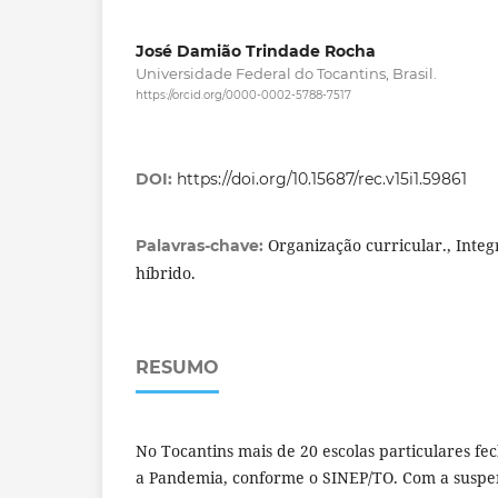
José Damião Trindade Rocha
Universidade Federal do Tocantins, Brasil.
https://orcid.org/0000-0002-5788-7517
DOI:
https://doi.org/10.15687/rec.v15i1.59861
Organização curricular., Integ
Palavras-chave:
híbrido.
RESUMO
No Tocantins mais de 20 escolas particulares 
a Pandemia, conforme o SINEP/TO. Com a suspe