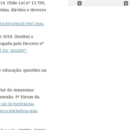
014. (Vide Lei nº 13.709,
0
0
ntias, direitos e deveres
14/2014/lei/l12965.htm
.
 2010. (Institui o
ogado pelo Decreto nº
l_03/_Ato2007-
 e educação: questões na
erior do Amazonas:
conexão. 9º Fórum da
nic.br/noticia/na-
eca-iniciativas-que-