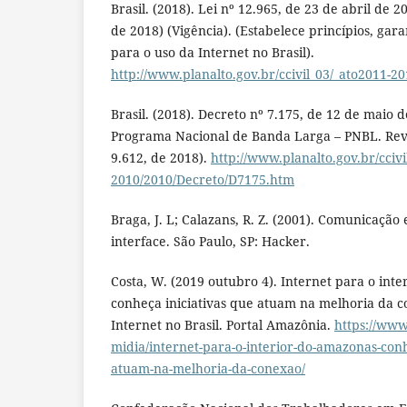
Brasil. (2018). Lei nº 12.965, de 23 de abril de 2
de 2018) (Vigência). (Estabelece princípios, gara
para o uso da Internet no Brasil).
http://www.planalto.gov.br/ccivil_03/_ato2011-20
Brasil. (2018). Decreto nº 7.175, de 12 de maio de
Programa Nacional de Banda Larga – PNBL. Rev
9.612, de 2018).
http://www.planalto.gov.br/ccivi
2010/2010/Decreto/D7175.htm
Braga, J. L; Calazans, R. Z. (2001). Comunicação
interface. São Paulo, SP: Hacker.
Costa, W. (2019 outubro 4). Internet para o int
conheça iniciativas que atuam na melhoria da 
Internet no Brasil. Portal Amazônia.
https://www.
midia/internet-para-o-interior-do-amazonas-conh
atuam-na-melhoria-da-conexao/