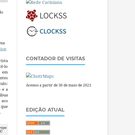
do
uma
tion
CONTADOR DE VISITAS
ista
ê-lo
m em
ntes
culo:
Acessos a partir de 30 de maio de 2021
o e a
ibua
 aos
a que
EDIÇÃO ATUAL
.