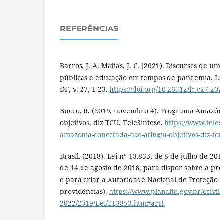
REFERÊNCIAS
Barros, J. A. Matias, J. C. (2021). Discursos de um
públicas e educação em tempos de pandemia. Linh
DF, v. 27, 1-23.
https://doi.org/10.26512/lc.v27.2
Bucco, R. (2019, novembro 4). Programa Amazôn
objetivos, diz TCU. TeleSíntese.
https://www.tel
amazonia-conectada-nao-atingiu-objetivos-diz-tc
Brasil. (2018). Lei nº 13.853, de 8 de julho de 20
de 14 de agosto de 2018, para dispor sobre a pr
e para criar a Autoridade Nacional de Proteção 
providências).
https://www.planalto.gov.br/ccivi
2022/2019/Lei/L13853.htm#art1