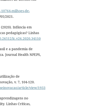
a-10764-milhoes-de-
/05/2021.
. (2020). Infância em
icas pedagógicas? Linhas
10.26512/lc.v26.2020.34110
rasil e a pandemia de
ca. Journal Health NPEPS,
utilização de
vação, v. 7, 104-120.
seinovacao/article/view/1933
s aprendizagens no
ty. Linhas Críticas,