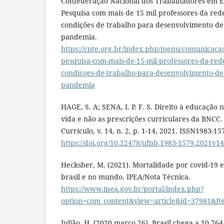
Confederação Nacional dos Trabalhadores em E
Pesquisa com mais de 15 mil professores da red
condições de trabalho para desenvolvimento de
pandemia.
https://cnte.org.br/index.php/menu/comunicacao/
pesquisa-com-mais-de-15-mil-professores-da-red
condicoes-de-trabalho-para-desenvolvimento-de
pandemia
HAGE, S. A; SENA, I. P. F. S. Direito à educação
vida e não as prescrições curriculares da BNCC.
Currículo, v. 14, n. 2, p. 1-14, 2021. ISSN1983-15
https://doi.org/10.22478/ufpb.1983-1579.2021v1
Hecksher, M. (2021). Mortalidade por covid-19
brasil e no mundo. IPEA/Nota Técnica.
https://www.ipea.gov.br/portal/index.php?
option=com_content&view=article&id=37981&It
Julião, H. (2020 março 26). Brasil chega a 10,76