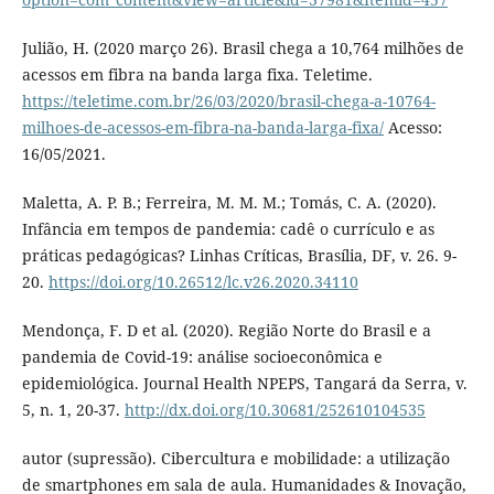
Julião, H. (2020 março 26). Brasil chega a 10,764 milhões de
acessos em fibra na banda larga fixa. Teletime.
https://teletime.com.br/26/03/2020/brasil-chega-a-10764-
milhoes-de-acessos-em-fibra-na-banda-larga-fixa/
Acesso:
16/05/2021.
Maletta, A. P. B.; Ferreira, M. M. M.; Tomás, C. A. (2020).
Infância em tempos de pandemia: cadê o currículo e as
práticas pedagógicas? Linhas Críticas, Brasília, DF, v. 26. 9-
20.
https://doi.org/10.26512/lc.v26.2020.34110
Mendonça, F. D et al. (2020). Região Norte do Brasil e a
pandemia de Covid-19: análise socioeconômica e
epidemiológica. Journal Health NPEPS, Tangará da Serra, v.
5, n. 1, 20-37.
http://dx.doi.org/10.30681/252610104535
autor (supressão). Cibercultura e mobilidade: a utilização
de smartphones em sala de aula. Humanidades & Inovação,