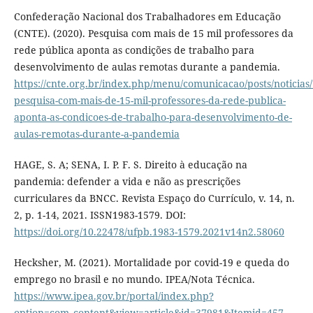
Confederação Nacional dos Trabalhadores em Educação
(CNTE). (2020). Pesquisa com mais de 15 mil professores da
rede pública aponta as condições de trabalho para
desenvolvimento de aulas remotas durante a pandemia.
https://cnte.org.br/index.php/menu/comunicacao/posts/noticias
pesquisa-com-mais-de-15-mil-professores-da-rede-publica-
aponta-as-condicoes-de-trabalho-para-desenvolvimento-de-
aulas-remotas-durante-a-pandemia
HAGE, S. A; SENA, I. P. F. S. Direito à educação na
pandemia: defender a vida e não as prescrições
curriculares da BNCC. Revista Espaço do Currículo, v. 14, n.
2, p. 1-14, 2021. ISSN1983-1579. DOI:
https://doi.org/10.22478/ufpb.1983-1579.2021v14n2.58060
Hecksher, M. (2021). Mortalidade por covid-19 e queda do
emprego no brasil e no mundo. IPEA/Nota Técnica.
https://www.ipea.gov.br/portal/index.php?
option=com_content&view=article&id=37981&Itemid=457