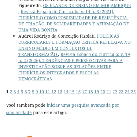
Figueiredo,
OS PLANOS DE ENSINO EM MOÇAMBIQUE
,
Revista Espaço do Currículo: v. 14 n. 3 (2021):
CURRÍCULO COMO POSSIBILIDADE DE RESISTÊNCIA,
DE CRIAÇÃO, DE SOLIDARIEDADES E AFIRMAÇÃO DE
UMA VIDA BONITA
Audrei Rodrigo da Conceição Pizolati,
POLÍTICAS
CURRICULARES E FORMAÇÃO CRÍTICA REFLEXIVA NO
ENSINO MÉDIO EM CONTEXTOS DE
TRANSFORMAÇÃO
,
Revista Espaço do Currículo: v. 19
n. 2 (2026): TENDÊNCIAS E PERSPECTIVAS PARA A
INVESTIGAÇÃO SOBRE AS RELAÇÕES ENTRE
CURRÍCULOS INTEGRADOS E ESCOLAS
DEMOCRÁTICAS
1
2
3
4
5
6
7
8
9
10
11
12
13
14
15
16
17
18
19
20
21
22
23
24
25
Você também pode
iniciar uma pesquisa avançada por
similaridade
para este artigo.