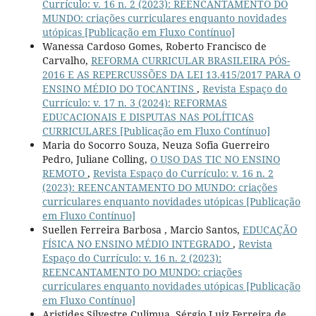
Currículo: v. 16 n. 2 (2023): REENCANTAMENTO DO
MUNDO: criações curriculares enquanto novidades
utópicas [Publicação em Fluxo Contínuo]
Wanessa Cardoso Gomes, Roberto Francisco de
Carvalho,
REFORMA CURRICULAR BRASILEIRA PÓS-
2016 E AS REPERCUSSÕES DA LEI 13.415/2017 PARA O
ENSINO MÉDIO DO TOCANTINS
,
Revista Espaço do
Currículo: v. 17 n. 3 (2024): REFORMAS
EDUCACIONAIS E DISPUTAS NAS POLÍTICAS
CURRICULARES [Publicação em Fluxo Contínuo]
Maria do Socorro Souza, Neuza Sofia Guerreiro
Pedro, Juliane Colling,
O USO DAS TIC NO ENSINO
REMOTO
,
Revista Espaço do Currículo: v. 16 n. 2
(2023): REENCANTAMENTO DO MUNDO: criações
curriculares enquanto novidades utópicas [Publicação
em Fluxo Contínuo]
Suellen Ferreira Barbosa , Marcio Santos,
EDUCAÇÃO
FÍSICA NO ENSINO MÉDIO INTEGRADO
,
Revista
Espaço do Currículo: v. 16 n. 2 (2023):
REENCANTAMENTO DO MUNDO: criações
curriculares enquanto novidades utópicas [Publicação
em Fluxo Contínuo]
Aristides Silvestre Culimua, Sérgio Luiz Ferreira de