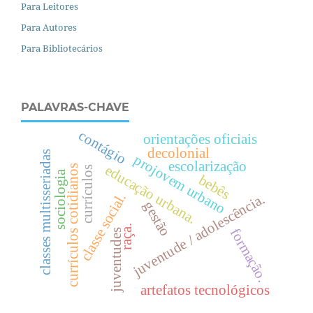
Para Leitores
Para Autores
Para Bibliotecários
PALAVRAS-CHAVE
contágio
orientações oficiais
decolonial
classes multisseriadas
projovem urbano
escolarização
e
d
u
c
a
ç
ã
o
r
b
a
n
a
currículos cotidianos
currículos
sociologia
bebês
.
u
.
juventude / adolescência.
gestão
c
l
a
s
s
e
s
o
c
i
a
l
raça.
formação.
juventudes
artefatos tecnológicos