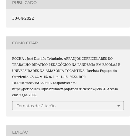
PUBLICADO
30-04-2022
COMO CITAR
ROCHA , José Damião Trindade. ARRANJOS CURRICULARES DO
TRABALHO DIDÁTICO PEDAGÓGICO NA PANDEMIA EM ESCOLAS E
UNIVERSIDADES NA AMAZÔNIA TOCANTINA.
Revista Espaço do
Currículo
,
[S. l.]
, v. 15, n. 1, p. 1–15, 2022. DOI:
10.15687/rec.v15i1.59861. Disponível em:
https://periodicos.ufpb.br/index.php/rec/article/view/59861. Acesso
em: 9 ago. 2026.
Fomatos de Citação
EDIÇÃO