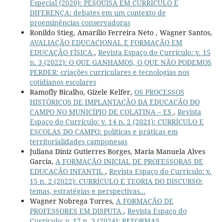
Especial (2020): PESQUISA EM CURRÍCULO E
DIFERENÇA: debates em um contexto de
proeminências conservadoras
Ronildo Stieg, Amarílio Ferreira Neto , Wagner Santos,
AVALIAÇÃO EDUCACIONAL E FORMAÇÃO EM
EDUCAÇÃO FÍSICA
,
Revista Espaço do Currículo: v. 15
n. 3 (2022): O QUE GANHAMOS, O QUE NÃO PODEMOS
PERDER: criações curriculares e tecnologias nos
cotidianos escolares
Ramofly Bicalho, Gizele Kelfer,
OS PROCESSOS
HISTÓRICOS DE IMPLANTAÇÃO DA EDUCAÇÃO DO
CAMPO NO MUNICÍPIO DE COLATINA – ES
,
Revista
Espaço do Currículo: v. 14 n. 2 (2021): CURRÍCULO E
ESCOLAS DO CAMPO: políticas e práticas em
territorialidades camponesas
Juliana Diniz Gutierres Borges, Maria Manuela Alves
Garcia,
A FORMAÇÃO INICIAL DE PROFESSORAS DE
EDUCAÇÃO INFANTIL
,
Revista Espaço do Currículo: v.
15 n. 2 (2022): CURRÍCULO E TEORIA DO DISCURSO:
temas, estratégias e perspectivas...
Wagner Nobrega Torres,
A FORMAÇÃO DE
PROFESSORES EM DISPUTA
,
Revista Espaço do
Currículo: v. 17 n. 3 (2024): REFORMAS