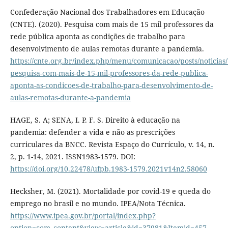
Confederação Nacional dos Trabalhadores em Educação
(CNTE). (2020). Pesquisa com mais de 15 mil professores da
rede pública aponta as condições de trabalho para
desenvolvimento de aulas remotas durante a pandemia.
https://cnte.org.br/index.php/menu/comunicacao/posts/noticias
pesquisa-com-mais-de-15-mil-professores-da-rede-publica-
aponta-as-condicoes-de-trabalho-para-desenvolvimento-de-
aulas-remotas-durante-a-pandemia
HAGE, S. A; SENA, I. P. F. S. Direito à educação na
pandemia: defender a vida e não as prescrições
curriculares da BNCC. Revista Espaço do Currículo, v. 14, n.
2, p. 1-14, 2021. ISSN1983-1579. DOI:
https://doi.org/10.22478/ufpb.1983-1579.2021v14n2.58060
Hecksher, M. (2021). Mortalidade por covid-19 e queda do
emprego no brasil e no mundo. IPEA/Nota Técnica.
https://www.ipea.gov.br/portal/index.php?
option=com_content&view=article&id=37981&Itemid=457