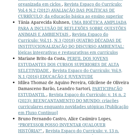
organizada em ciclos
,
Revista Espaço do Currículo:
Vol.4 N.2 (2012) AVALIAÇÃO DAS POLÍTICAS DE
CURRÍCULO; da educação básica ao ensino superior
Tânia Aparecida Kuhnen,
UMA BIOÉTICA AMPLIADA
PARA A INCLUSÃO DE REFLEXÕES SOBRE QUESTÕES
ANIMAIS E AMBIENTAIS
,
Revista Espaço do
Currículo: Vol.11, N.3 (2018) QUATRO DÉCADAS DE
INSTITUCIONALIZAÇÃO DO DISCURSO AMBIENTAL:
lógicas integrativas e restaurativas em currículos
Mariane Brito da Costa,
PERFIL DOS JOVENS
ESTUDANTES DOS CURSOS SUPERIORES DE ALTA
SELETIVIDADE
,
Revista Espaço do Currículo: Vol.9,
N.1 (2016) EDUCAÇÃO E JUVENTUDE
Idilea Thomaz de Aquino Pereira, Gilcilene de Oliveira
Damasceno Barão, Leandro Sartori,
PARTICIPAÇÃO
ESTUDANTIL
,
Revista Espaço do Currículo: v. 16 n. 2
(2023): REENCANTAMENTO DO MUNDO: criações
curriculares enquanto novidades utópicas [Publicação
em Fluxo Contínuo]
Bruno Fernando Castro, Alice Casimiro Lopes,
“PROFESSOR POSSO INVENTAR QUALQUER
HISTÓRIA?”
,
Revista Espaço do Currículo: v. 13 n.