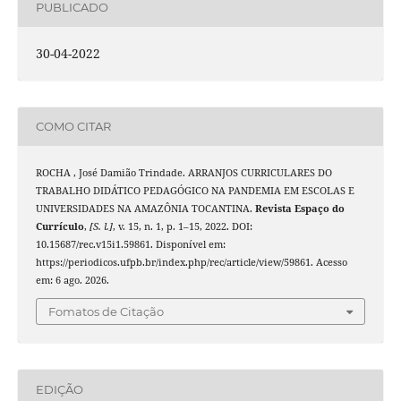
PUBLICADO
30-04-2022
COMO CITAR
ROCHA , José Damião Trindade. ARRANJOS CURRICULARES DO
TRABALHO DIDÁTICO PEDAGÓGICO NA PANDEMIA EM ESCOLAS E
UNIVERSIDADES NA AMAZÔNIA TOCANTINA.
Revista Espaço do
Currículo
,
[S. l.]
, v. 15, n. 1, p. 1–15, 2022. DOI:
10.15687/rec.v15i1.59861. Disponível em:
https://periodicos.ufpb.br/index.php/rec/article/view/59861. Acesso
em: 6 ago. 2026.
Fomatos de Citação
EDIÇÃO