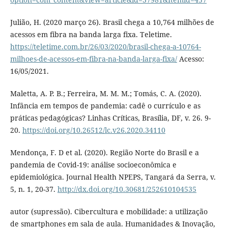
Julião, H. (2020 março 26). Brasil chega a 10,764 milhões de
acessos em fibra na banda larga fixa. Teletime.
https://teletime.com.br/26/03/2020/brasil-chega-a-10764-
milhoes-de-acessos-em-fibra-na-banda-larga-fixa/
Acesso:
16/05/2021.
Maletta, A. P. B.; Ferreira, M. M. M.; Tomás, C. A. (2020).
Infância em tempos de pandemia: cadê o currículo e as
práticas pedagógicas? Linhas Críticas, Brasília, DF, v. 26. 9-
20.
https://doi.org/10.26512/lc.v26.2020.34110
Mendonça, F. D et al. (2020). Região Norte do Brasil e a
pandemia de Covid-19: análise socioeconômica e
epidemiológica. Journal Health NPEPS, Tangará da Serra, v.
5, n. 1, 20-37.
http://dx.doi.org/10.30681/252610104535
autor (supressão). Cibercultura e mobilidade: a utilização
de smartphones em sala de aula. Humanidades & Inovação,