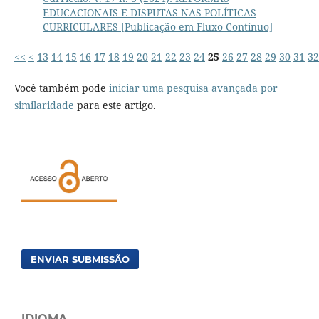
EDUCACIONAIS E DISPUTAS NAS POLÍTICAS
CURRICULARES [Publicação em Fluxo Contínuo]
<<
<
13
14
15
16
17
18
19
20
21
22
23
24
25
26
27
28
29
30
31
32
Você também pode
iniciar uma pesquisa avançada por
similaridade
para este artigo.
ENVIAR SUBMISSÃO
IDIOMA