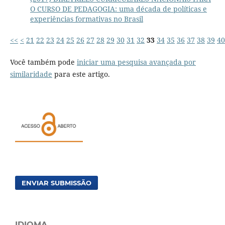
O CURSO DE PEDAGOGIA: uma década de políticas e
experiências formativas no Brasil
<<
<
21
22
23
24
25
26
27
28
29
30
31
32
33
34
35
36
37
38
39
40
Você também pode
iniciar uma pesquisa avançada por
similaridade
para este artigo.
ENVIAR SUBMISSÃO
IDIOMA