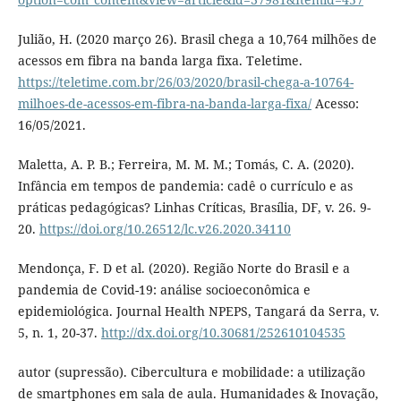
Julião, H. (2020 março 26). Brasil chega a 10,764 milhões de
acessos em fibra na banda larga fixa. Teletime.
https://teletime.com.br/26/03/2020/brasil-chega-a-10764-
milhoes-de-acessos-em-fibra-na-banda-larga-fixa/
Acesso:
16/05/2021.
Maletta, A. P. B.; Ferreira, M. M. M.; Tomás, C. A. (2020).
Infância em tempos de pandemia: cadê o currículo e as
práticas pedagógicas? Linhas Críticas, Brasília, DF, v. 26. 9-
20.
https://doi.org/10.26512/lc.v26.2020.34110
Mendonça, F. D et al. (2020). Região Norte do Brasil e a
pandemia de Covid-19: análise socioeconômica e
epidemiológica. Journal Health NPEPS, Tangará da Serra, v.
5, n. 1, 20-37.
http://dx.doi.org/10.30681/252610104535
autor (supressão). Cibercultura e mobilidade: a utilização
de smartphones em sala de aula. Humanidades & Inovação,