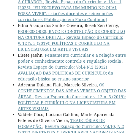
A CURADOR
,
Revista Espaço do Currículo: v. 18 n. 1
(2025): "EU ESCREVO PARA UM MUNDO NO QUAL
POSSA VIVER": criações docentes e reinvenções
curriculares [Publicação em Fluxo Contínuo]
Edna Araujo dos Santos Oliveira, Roseli Zen Cerny,
PROFESSORES, BNCC E CONSTRUÇÃO DE CURRÍCULO
NA CULTURA DIGITAL
,
Revista Espaço do Currículo:
v. 12 n. 3 (2019): POLÍTICAS E CURRÍCULO NA
LICENCIATURA EM ARTES VISUAIS
Lisete Jaehn,
Pensamento curricular e a relação entre
poder e conhecimento: controle e regulação sociala
,
Revista Espaço do Currículo: Vol.4 N.2 (2012)
AVALIAÇÃO DAS POLÍTICAS DE CURRÍCULO; da
educação básica ao ensino superior
Adreana Dulcina Platt, Marcelo Silveira,
OS
CONHECIMENTOS DAS ÁREAS VERSUS O OBJETO DAS
ÁREAS
,
Revista Espaço do Currículo: v. 12 n. 3 (2019):
POLÍTICAS E CURRÍCULO NA LICENCIATURA EM
ARTES VISUAIS
Valdete Côco, Luciana Galdino, Marle Aparecida
Fidéles de Oliveira Vieira,
TRAJETÓRIAS DE
FORMAÇÃO
,
Revista Espaço do Currículo: Vol.10, N.2
(2017) DIRETRIZES CURRICULARES NACIONAIS PARA