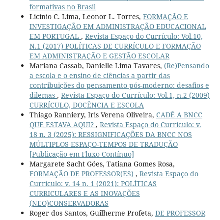
formativas no Brasil
Licínio C. Lima, Leonor L. Torres,
FORMAÇÃO E
INVESTIGAÇÃO EM ADMINISTRAÇÃO EDUCACIONAL
EM PORTUGAL
,
Revista Espaço do Currículo: Vol.10,
N.1 (2017) POLÍTICAS DE CURRÍCULO E FORMAÇÃO
EM ADMINISTRAÇÃO E GESTÃO ESCOLAR
Mariana Cassab, Danielle Lima Tavares,
(Re)Pensando
a escola e o ensino de ciências a partir das
contribuições do pensamento pós-moderno: desafios e
dilemas
,
Revista Espaço do Currículo: Vol.1, n.2 (2009)
CURRÍCULO, DOCÊNCIA E ESCOLA
Thiago Ranniery, Iris Verena Oliveira,
CADÊ A BNCC
QUE ESTAVA AQUI?
,
Revista Espaço do Currículo: v.
18 n. 3 (2025): RESSIGNIFICAÇÕES DA BNCC NOS
MÚLTIPLOS ESPAÇO-TEMPOS DE TRADUÇÃO
[Publicação em Fluxo Contínuo]
Margarete Sacht Góes, Tatiana Gomes Rosa,
FORMAÇÃO DE PROFESSOR(ES)
,
Revista Espaço do
Currículo: v. 14 n. 1 (2021): POLÍTICAS
CURRICULARES E AS INOVAÇÕES
(NEO)CONSERVADORAS
Roger dos Santos, Guilherme Profeta,
DE PROFESSOR