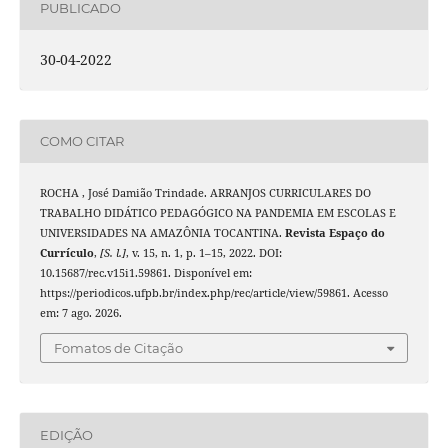
PUBLICADO
30-04-2022
COMO CITAR
ROCHA , José Damião Trindade. ARRANJOS CURRICULARES DO
TRABALHO DIDÁTICO PEDAGÓGICO NA PANDEMIA EM ESCOLAS E
UNIVERSIDADES NA AMAZÔNIA TOCANTINA.
Revista Espaço do
Currículo
,
[S. l.]
, v. 15, n. 1, p. 1–15, 2022. DOI:
10.15687/rec.v15i1.59861. Disponível em:
https://periodicos.ufpb.br/index.php/rec/article/view/59861. Acesso
em: 7 ago. 2026.
Fomatos de Citação
EDIÇÃO