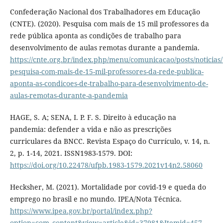
Confederação Nacional dos Trabalhadores em Educação
(CNTE). (2020). Pesquisa com mais de 15 mil professores da
rede pública aponta as condições de trabalho para
desenvolvimento de aulas remotas durante a pandemia.
https://cnte.org.br/index.php/menu/comunicacao/posts/noticias
pesquisa-com-mais-de-15-mil-professores-da-rede-publica-
aponta-as-condicoes-de-trabalho-para-desenvolvimento-de-
aulas-remotas-durante-a-pandemia
HAGE, S. A; SENA, I. P. F. S. Direito à educação na
pandemia: defender a vida e não as prescrições
curriculares da BNCC. Revista Espaço do Currículo, v. 14, n.
2, p. 1-14, 2021. ISSN1983-1579. DOI:
https://doi.org/10.22478/ufpb.1983-1579.2021v14n2.58060
Hecksher, M. (2021). Mortalidade por covid-19 e queda do
emprego no brasil e no mundo. IPEA/Nota Técnica.
https://www.ipea.gov.br/portal/index.php?
option=com_content&view=article&id=37981&Itemid=457