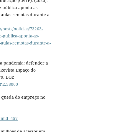
ducação (CNTE). (2020).
e pública aponta as
 aulas remotas durante a
posts/noticias/73263-
e-publica-aponta-as-
-aulas-remotas-durante-a-
 na pandemia: defender a
 Revista Espaço do
79. DOI:
4n2.58060
 e queda do emprego no
emid=457
4 milhões de acessos em