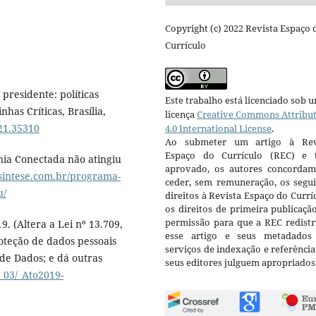
Copyright (c) 2022 Revista Espaço 
Currículo
 presidente: políticas
Este trabalho está licenciado sob 
as Críticas, Brasília,
licença
Creative Commons Attribu
021.35310
4.0 International License
.
Ao submeter um artigo à Rev
Espaço do Currículo (REC) e t
ia Conectada não atingiu
aprovado, os autores concorda
esintese.com.br/programa-
ceder, sem remuneração, os segui
u/
direitos à Revista Espaço do Currí
os direitos de primeira publicaçã
permissão para que a REC redistr
19. (Altera a Lei nº 13.709,
esse artigo e seus metadados
oteção de dados pessoais
serviços de indexação e referênci
de Dados; e dá outras
seus editores julguem apropriados
l_03/_Ato2019-