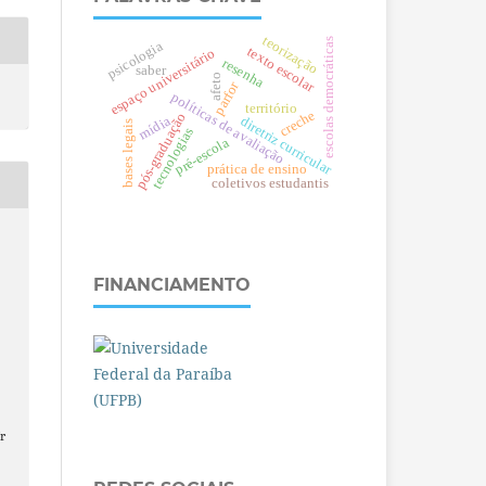
teorização
escolas democráticas
psicologia
texto escolar
espaço universitário
resenha
saber
afeto
parfor
políticas de avaliação
território
creche
pós-graduação
mídia
diretriz curricular
bases legais
tecnologias
pré-escola
prática de ensino
coletivos estudantis
FINANCIAMENTO
r