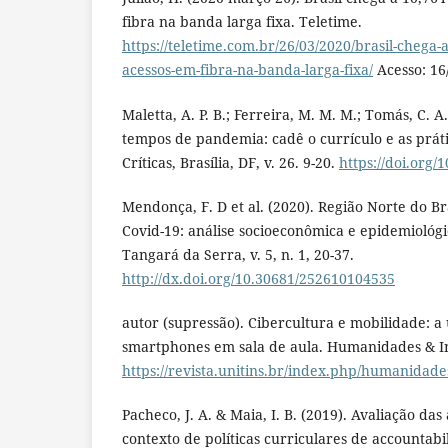
fibra na banda larga fixa. Teletime.
https://teletime.com.br/26/03/2020/brasil-chega-
acessos-em-fibra-na-banda-larga-fixa/
Acesso: 16
Maletta, A. P. B.; Ferreira, M. M. M.; Tomás, C. A
tempos de pandemia: cadê o currículo e as prát
Críticas, Brasília, DF, v. 26. 9-20.
https://doi.org/
Mendonça, F. D et al. (2020). Região Norte do B
Covid-19: análise socioeconômica e epidemiológi
Tangará da Serra, v. 5, n. 1, 20-37.
http://dx.doi.org/10.30681/252610104535
autor (supressão). Cibercultura e mobilidade: a 
smartphones em sala de aula. Humanidades & Ino
https://revista.unitins.br/index.php/humanidade
Pacheco, J. A. & Maia, I. B. (2019). Avaliação da
contexto de políticas curriculares de accountabili