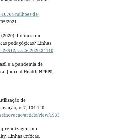
a-10764-milhoes-de-
/05/2021.
. (2020). Infância em
icas pedagógicas? Linhas
10.26512/lc.v26.2020.34110
rasil e a pandemia de
ca. Journal Health NPEPS,
utilização de
vação, v. 7, 104-120.
seinovacao/article/view/1933
s aprendizagens no
ty. Linhas Críticas,