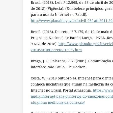
Brasil. (2018). Lei nº 12.965, de 23 de abril de 2
de 2018) (Vigência). (Estabelece princípios, gara
para o uso da Internet no Brasil).
http://www.planalto.gov.br/ccivil_03/_ato2011-20
Brasil. (2018). Decreto nº 7.175, de 12 de maio de
Programa Nacional de Banda Larga – PNBL. Rev
9.612, de 2018).
http://www.planalto.gov.br/ccivi
2010/2010/Decreto/D7175.htm
Braga, J. L; Calazans, R. Z. (2001). Comunicação
interface. São Paulo, SP: Hacker.
Costa, W. (2019 outubro 4). Internet para o int
conheça iniciativas que atuam na melhoria da 
Internet no Brasil. Portal Amazônia.
https://www.
midia/internet-para-o-interior-do-amazonas-conh
atuam-na-melhoria-da-conexao/