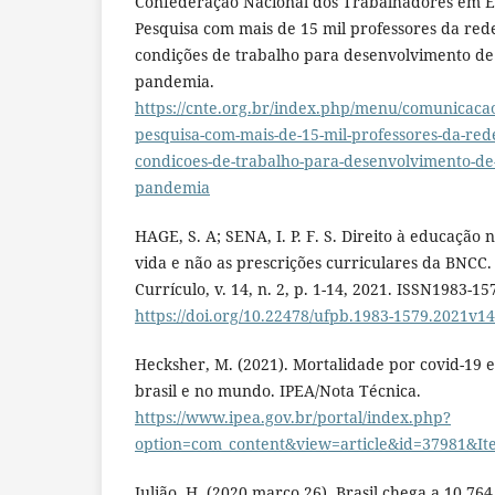
Confederação Nacional dos Trabalhadores em E
Pesquisa com mais de 15 mil professores da red
condições de trabalho para desenvolvimento de
pandemia.
https://cnte.org.br/index.php/menu/comunicacao/
pesquisa-com-mais-de-15-mil-professores-da-red
condicoes-de-trabalho-para-desenvolvimento-de
pandemia
HAGE, S. A; SENA, I. P. F. S. Direito à educação
vida e não as prescrições curriculares da BNCC.
Currículo, v. 14, n. 2, p. 1-14, 2021. ISSN1983-15
https://doi.org/10.22478/ufpb.1983-1579.2021v1
Hecksher, M. (2021). Mortalidade por covid-19
brasil e no mundo. IPEA/Nota Técnica.
https://www.ipea.gov.br/portal/index.php?
option=com_content&view=article&id=37981&It
Julião, H. (2020 março 26). Brasil chega a 10,76