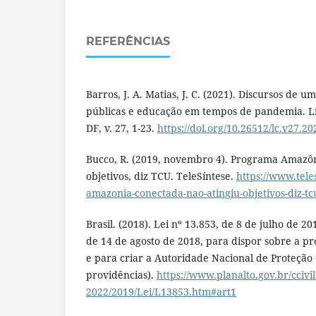
REFERÊNCIAS
Barros, J. A. Matias, J. C. (2021). Discursos de um
públicas e educação em tempos de pandemia. Linh
DF, v. 27, 1-23.
https://doi.org/10.26512/lc.v27.2
Bucco, R. (2019, novembro 4). Programa Amazôn
objetivos, diz TCU. TeleSíntese.
https://www.tel
amazonia-conectada-nao-atingiu-objetivos-diz-tc
Brasil. (2018). Lei nº 13.853, de 8 de julho de 20
de 14 de agosto de 2018, para dispor sobre a pr
e para criar a Autoridade Nacional de Proteção 
providências).
https://www.planalto.gov.br/ccivi
2022/2019/Lei/L13853.htm#art1