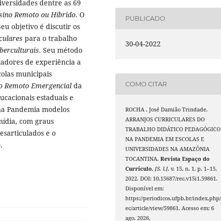
niversidades dentre as 69
sino Remoto ou Híbrido
. O
PUBLICADO
eu objetivo é discutir os
culares
para o trabalho
30-04-2022
berculturais
. Seu método
adores de experiência a
olas municipais
COMO CITAR
o Remoto Emergencial
da
ucacionais estaduais e
 na Pandemia modelos
ROCHA , José Damião Trindade.
ARRANJOS CURRICULARES DO
ídia, com graus
TRABALHO DIDÁTICO PEDAGÓGICO
esarticulados e o
NA PANDEMIA EM ESCOLAS E
.
UNIVERSIDADES NA AMAZÔNIA
TOCANTINA.
Revista Espaço do
Currículo
,
[S. l.]
, v. 15, n. 1, p. 1–15,
2022. DOI: 10.15687/rec.v15i1.59861.
Disponível em:
https://periodicos.ufpb.br/index.php/
ec/article/view/59861. Acesso em: 6
ago. 2026.