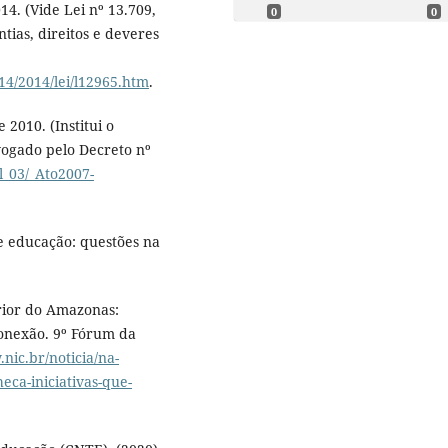
014. (Vide Lei nº 13.709,
0
0
ntias, direitos e deveres
14/2014/lei/l12965.htm
.
 2010. (Institui o
ogado pelo Decreto nº
l_03/_Ato2007-
 e educação: questões na
erior do Amazonas:
conexão. 9º Fórum da
nic.br/noticia/na-
eca-iniciativas-que-