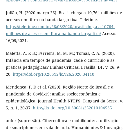
Julião, H. (2020 março 26). Brasil chega a 10,764 milhões de
acessos em fibra na banda larga fixa. Teletime.
https://teletime.com.br/26/03/2020/brasil-chega-a-10764-
milhoes-de-acessos-em-fibra-na-banda-larga-fixa/
Acesso:
16/05/2021.
Maletta, A. P. B.; Ferreira, M. M. M.; Tomás, C. A. (2020).
Infância em tempos de pandemia: cadê o currículo e as
práticas pedagógicas? Linhas Críticas, Brasília, DF, v. 26. 9-
20.
https://doi.org/10.26512/lc.v26.2020.34110
Mendonça, F. D et al. (2020). Região Norte do Brasil e a
pandemia de Covid-19: análise socioeconômica e
epidemiológica. Journal Health NPEPS, Tangará da Serra, v.
5, n. 1, 20-37.
http://dx.doi.org/10.30681/252610104535
autor (supressão). Cibercultura e mobilidade: a utilização
de smartphones em sala de aula. Humanidades & Inovação,