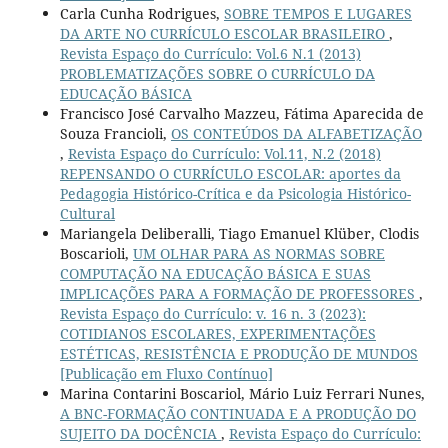
Carla Cunha Rodrigues,
SOBRE TEMPOS E LUGARES
DA ARTE NO CURRÍCULO ESCOLAR BRASILEIRO
,
Revista Espaço do Currículo: Vol.6 N.1 (2013)
PROBLEMATIZAÇÕES SOBRE O CURRÍCULO DA
EDUCAÇÃO BÁSICA
Francisco José Carvalho Mazzeu, Fátima Aparecida de
Souza Francioli,
OS CONTEÚDOS DA ALFABETIZAÇÃO
,
Revista Espaço do Currículo: Vol.11, N.2 (2018)
REPENSANDO O CURRÍCULO ESCOLAR: aportes da
Pedagogia Histórico-Crítica e da Psicologia Histórico-
Cultural
Mariangela Deliberalli, Tiago Emanuel Klüber, Clodis
Boscarioli,
UM OLHAR PARA AS NORMAS SOBRE
COMPUTAÇÃO NA EDUCAÇÃO BÁSICA E SUAS
IMPLICAÇÕES PARA A FORMAÇÃO DE PROFESSORES
,
Revista Espaço do Currículo: v. 16 n. 3 (2023):
COTIDIANOS ESCOLARES, EXPERIMENTAÇÕES
ESTÉTICAS, RESISTÊNCIA E PRODUÇÃO DE MUNDOS
[Publicação em Fluxo Contínuo]
Marina Contarini Boscariol, Mário Luiz Ferrari Nunes,
A BNC-FORMAÇÃO CONTINUADA E A PRODUÇÃO DO
SUJEITO DA DOCÊNCIA
,
Revista Espaço do Currículo: