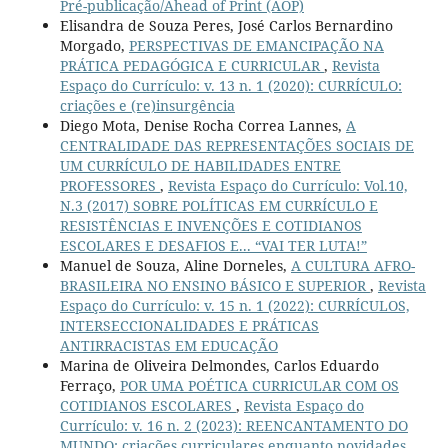
Pré-publicação/Ahead of Print (AOP)
Elisandra de Souza Peres, José Carlos Bernardino
Morgado,
PERSPECTIVAS DE EMANCIPAÇÃO NA
PRÁTICA PEDAGÓGICA E CURRICULAR
,
Revista
Espaço do Currículo: v. 13 n. 1 (2020): CURRÍCULO:
criações e (re)insurgência
Diego Mota, Denise Rocha Correa Lannes,
A
CENTRALIDADE DAS REPRESENTAÇÕES SOCIAIS DE
UM CURRÍCULO DE HABILIDADES ENTRE
PROFESSORES
,
Revista Espaço do Currículo: Vol.10,
N.3 (2017) SOBRE POLÍTICAS EM CURRÍCULO E
RESISTÊNCIAS E INVENÇÕES E COTIDIANOS
ESCOLARES E DESAFIOS E... “VAI TER LUTA!”
Manuel de Souza, Aline Dorneles,
A CULTURA AFRO-
BRASILEIRA NO ENSINO BÁSICO E SUPERIOR
,
Revista
Espaço do Currículo: v. 15 n. 1 (2022): CURRÍCULOS,
INTERSECCIONALIDADES E PRÁTICAS
ANTIRRACISTAS EM EDUCAÇÃO
Marina de Oliveira Delmondes, Carlos Eduardo
Ferraço,
POR UMA POÉTICA CURRICULAR COM OS
COTIDIANOS ESCOLARES
,
Revista Espaço do
Currículo: v. 16 n. 2 (2023): REENCANTAMENTO DO
MUNDO: criações curriculares enquanto novidades