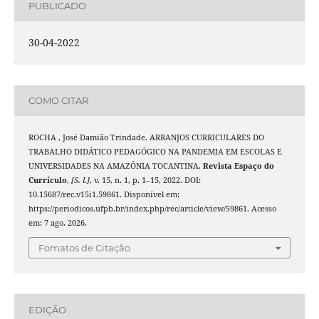
PUBLICADO
30-04-2022
COMO CITAR
ROCHA , José Damião Trindade. ARRANJOS CURRICULARES DO
TRABALHO DIDÁTICO PEDAGÓGICO NA PANDEMIA EM ESCOLAS E
UNIVERSIDADES NA AMAZÔNIA TOCANTINA.
Revista Espaço do
Currículo
,
[S. l.]
, v. 15, n. 1, p. 1–15, 2022. DOI:
10.15687/rec.v15i1.59861. Disponível em:
https://periodicos.ufpb.br/index.php/rec/article/view/59861. Acesso
em: 7 ago. 2026.
Fomatos de Citação
EDIÇÃO