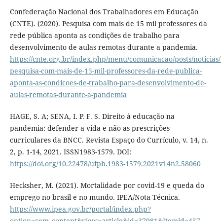
Confederação Nacional dos Trabalhadores em Educação
(CNTE). (2020). Pesquisa com mais de 15 mil professores da
rede pública aponta as condições de trabalho para
desenvolvimento de aulas remotas durante a pandemia.
https://cnte.org.br/index.php/menu/comunicacao/posts/noticias
pesquisa-com-mais-de-15-mil-professores-da-rede-publica-
aponta-as-condicoes-de-trabalho-para-desenvolvimento-de-
aulas-remotas-durante-a-pandemia
HAGE, S. A; SENA, I. P. F. S. Direito à educação na
pandemia: defender a vida e não as prescrições
curriculares da BNCC. Revista Espaço do Currículo, v. 14, n.
2, p. 1-14, 2021. ISSN1983-1579. DOI:
https://doi.org/10.22478/ufpb.1983-1579.2021v14n2.58060
Hecksher, M. (2021). Mortalidade por covid-19 e queda do
emprego no brasil e no mundo. IPEA/Nota Técnica.
https://www.ipea.gov.br/portal/index.php?
option=com_content&view=article&id=37981&Itemid=457