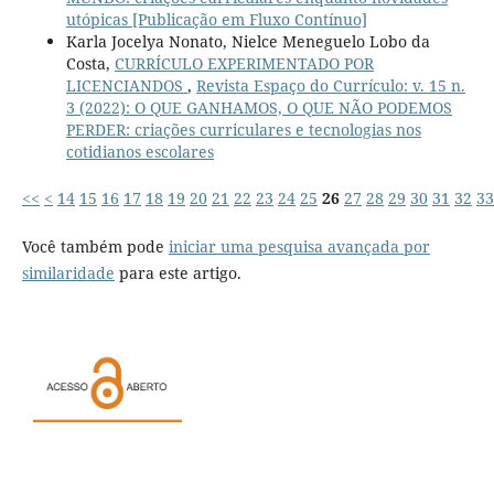
utópicas [Publicação em Fluxo Contínuo]
Karla Jocelya Nonato, Nielce Meneguelo Lobo da
Costa,
CURRÍCULO EXPERIMENTADO POR
LICENCIANDOS
,
Revista Espaço do Currículo: v. 15 n.
3 (2022): O QUE GANHAMOS, O QUE NÃO PODEMOS
PERDER: criações curriculares e tecnologias nos
cotidianos escolares
<<
<
14
15
16
17
18
19
20
21
22
23
24
25
26
27
28
29
30
31
32
33
Você também pode
iniciar uma pesquisa avançada por
similaridade
para este artigo.