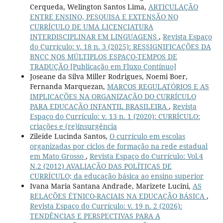
Cerqueda, Welington Santos Lima,
ARTICULAÇÃO
ENTRE ENSINO, PESQUISA E EXTENSÃO NO
CURRÍCULO DE UMA LICENCIATURA
INTERDISCIPLINAR EM LINGUAGENS
,
Revista Espaço
do Currículo: v. 18 n. 3 (2025): RESSIGNIFICAÇÕES DA
BNCC NOS MÚLTIPLOS ESPAÇO-TEMPOS DE
TRADUÇÃO [Publicação em Fluxo Contínuo]
Joseane da Silva Miller Rodrigues, Noemi Boer,
Fernanda Marquezan,
MARCOS REGULATÓRIOS E AS
IMPLICAÇÕES NA ORGANIZAÇÃO DO CURRÍCULO
PARA EDUCAÇÃO INFANTIL BRASILEIRA
,
Revista
Espaço do Currículo: v. 13 n. 1 (2020): CURRÍCULO:
criações e (re)insurgência
Zileide Lucinda Santos,
O currículo em escolas
organizadas por ciclos de formação na rede estadual
em Mato Grosso
,
Revista Espaço do Currículo: Vol.4
N.2 (2012) AVALIAÇÃO DAS POLÍTICAS DE
CURRÍCULO; da educação básica ao ensino superior
Ivana Maria Santana Andrade, Marizete Lucini,
AS
RELAÇÕES ÉTNICO-RACIAIS NA EDUCAÇÃO BÁSICA
,
Revista Espaço do Currículo: v. 19 n. 2 (2026):
TENDÊNCIAS E PERSPECTIVAS PARA A