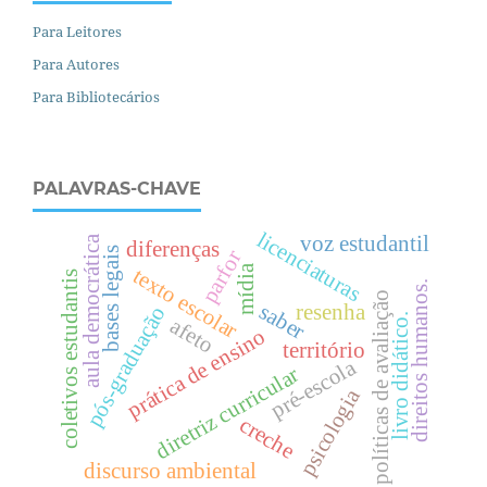
Para Leitores
Para Autores
Para Bibliotecários
PALAVRAS-CHAVE
licenciaturas
voz estudantil
aula democrática
diferenças
bases legais
parfor
mídia
texto escolar
coletivos estudantis
.
políticas de avaliação
saber
resenha
pós-graduação
livro didático.
afeto
prática de ensino
território
pré-escola
diretriz curricular
d
i
r
e
i
t
o
s
h
u
m
a
n
o
s
psicologia
creche
discurso ambiental