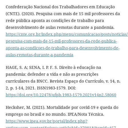
Confederação Nacional dos Trabalhadores em Educação
(CNTE). (2020). Pesquisa com mais de 15 mil professores da
rede pública aponta as condições de trabalho para
desenvolvimento de aulas remotas durante a pandemia.
https://cnte.org.br/index.php/menu/comunicacao/posts/noticias
pesquisa-com-mais-de-15-mil-professores-da-rede-publica-
aponta-as-condicoes-de-trabalho-para-desenvolvimento-de-
aulas-remotas-durante-a-pandemia
HAGE, S. A; SENA, I. P. F. S. Direito à educação na
pandemia: defender a vida e não as prescrições
curriculares da BNCC. Revista Espaço do Currículo, v. 14, n.
2, p. 1-14, 2021. ISSN1983-1579. DOI:
https://doi.org/10.22478/ufpb.1983-1579.2021v14n2.58060
Hecksher, M. (2021). Mortalidade por covid-19 e queda do
emprego no brasil e no mundo. IPEA/Nota Técnica.
https://www.ipea.gov.br/portal/index.php?
option=com_content&view=article&id=37981&Itemid=457