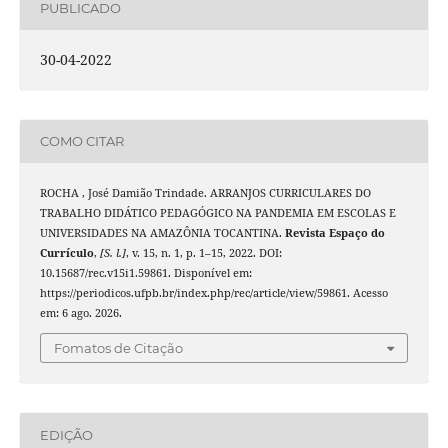
PUBLICADO
30-04-2022
COMO CITAR
ROCHA , José Damião Trindade. ARRANJOS CURRICULARES DO
TRABALHO DIDÁTICO PEDAGÓGICO NA PANDEMIA EM ESCOLAS E
UNIVERSIDADES NA AMAZÔNIA TOCANTINA.
Revista Espaço do
Currículo
,
[S. l.]
, v. 15, n. 1, p. 1–15, 2022. DOI:
10.15687/rec.v15i1.59861. Disponível em:
https://periodicos.ufpb.br/index.php/rec/article/view/59861. Acesso
em: 6 ago. 2026.
Fomatos de Citação
EDIÇÃO