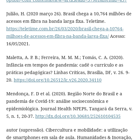
Julião, H. (2020 março 26). Brasil chega a 10,764 milhões de
acessos em fibra na banda larga fixa. Teletime.
https://teletime.com.br/26/03/2020/brasil-chega-a-10764-
milhoes-de-acessos-em-fibra-na-banda-larga-fixa/
Acesso:
16/05/2021.
Maletta, A. P. B.; Ferreira, M. M. M.; Tomás, C. A. (2020).
Infância em tempos de pandemia: cadê o currículo e as
práticas pedagógicas? Linhas Críticas, Brasília, DF, v. 26. 9-
20.
https://doi.org/10.26512/lc.v26.2020.34110
Mendonça, F. D et al. (2020). Região Norte do Brasil e a
pandemia de Covid-19: análise socioeconômica e
epidemiológica. Journal Health NPEPS, Tangará da Serra, v.
5, n. 1, 20-37.
http://dx.doi.org/10.30681/252610104535
autor (supressão). Cibercultura e mobilidade: a utilização
de smartphones em sala de aula. Humanidades & Inovação,