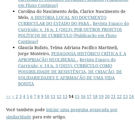
em Fluxo Contínuo]
Carolina do Nascimento Ávila, Clarice Nascimento de
Melo,
A HISTÓRIA LOCAL NO DOCUMENTO
CURRICULAR DO ESTADO DO PARÁ
,
Revista Espaço do
Currículo: v. 16 n. 1 (2023): POR OUTROS PROJETOS
POLÍTICOS DE CURRÍCULO [Publicação em Fluxo
Contínuo]
Glaucia Rufato, Telma Adriana Pacífico Martineli,
Jorge Monteiro,
PEDAGOGIA HISTÓRICO CRÍTICA E A
APROPRIAÇÃO NEOLIBERAL
,
Revista Espaço do
Currículo: v. 14 n. 3 (2021): CURRÍCULO COMO
POSSIBILIDADE DE RESISTÊNCIA, DE CRIAÇÃO, DE
SOLIDARIEDADES E AFIRMAÇÃO DE UMA VIDA
BONITA
<<
<
2
3
4
5
6
7
8
9
10
11
12
13
14
15
16
17
18
19
20
21
22
23
24
Você também pode
iniciar uma pesquisa avançada por
similaridade
para este artigo.