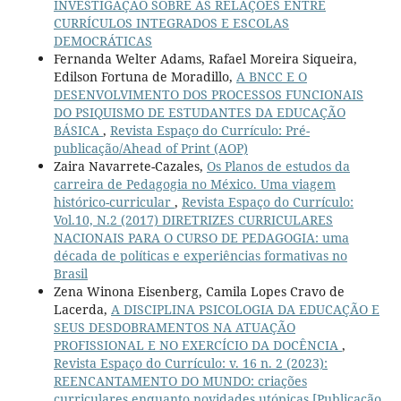
INVESTIGAÇÃO SOBRE AS RELAÇÕES ENTRE
CURRÍCULOS INTEGRADOS E ESCOLAS
DEMOCRÁTICAS
Fernanda Welter Adams, Rafael Moreira Siqueira,
Edilson Fortuna de Moradillo,
A BNCC E O
DESENVOLVIMENTO DOS PROCESSOS FUNCIONAIS
DO PSIQUISMO DE ESTUDANTES DA EDUCAÇÃO
BÁSICA
,
Revista Espaço do Currículo: Pré-
publicação/Ahead of Print (AOP)
Zaira Navarrete-Cazales,
Os Planos de estudos da
carreira de Pedagogia no México. Uma viagem
histórico-curricular
,
Revista Espaço do Currículo:
Vol.10, N.2 (2017) DIRETRIZES CURRICULARES
NACIONAIS PARA O CURSO DE PEDAGOGIA: uma
década de políticas e experiências formativas no
Brasil
Zena Winona Eisenberg, Camila Lopes Cravo de
Lacerda,
A DISCIPLINA PSICOLOGIA DA EDUCAÇÃO E
SEUS DESDOBRAMENTOS NA ATUAÇÃO
PROFISSIONAL E NO EXERCÍCIO DA DOCÊNCIA
,
Revista Espaço do Currículo: v. 16 n. 2 (2023):
REENCANTAMENTO DO MUNDO: criações
curriculares enquanto novidades utópicas [Publicação