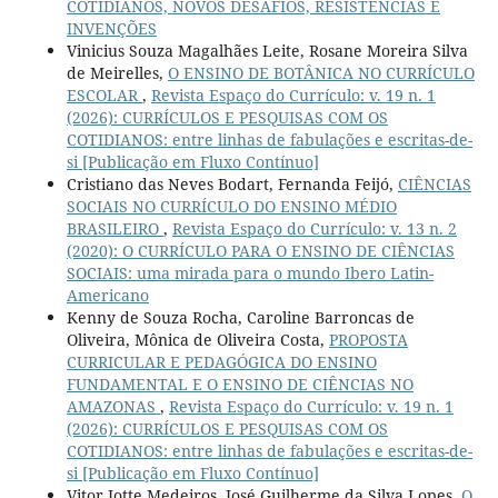
COTIDIANOS, NOVOS DESAFIOS, RESISTÊNCIAS E
INVENÇÕES
Vinicius Souza Magalhães Leite, Rosane Moreira Silva
de Meirelles,
O ENSINO DE BOTÂNICA NO CURRÍCULO
ESCOLAR
,
Revista Espaço do Currículo: v. 19 n. 1
(2026): CURRÍCULOS E PESQUISAS COM OS
COTIDIANOS: entre linhas de fabulações e escritas-de-
si [Publicação em Fluxo Contínuo]
Cristiano das Neves Bodart, Fernanda Feijó,
CIÊNCIAS
SOCIAIS NO CURRÍCULO DO ENSINO MÉDIO
BRASILEIRO
,
Revista Espaço do Currículo: v. 13 n. 2
(2020): O CURRÍCULO PARA O ENSINO DE CIÊNCIAS
SOCIAIS: uma mirada para o mundo Ibero Latin-
Americano
Kenny de Souza Rocha, Caroline Barroncas de
Oliveira, Mônica de Oliveira Costa,
PROPOSTA
CURRICULAR E PEDAGÓGICA DO ENSINO
FUNDAMENTAL E O ENSINO DE CIÊNCIAS NO
AMAZONAS
,
Revista Espaço do Currículo: v. 19 n. 1
(2026): CURRÍCULOS E PESQUISAS COM OS
COTIDIANOS: entre linhas de fabulações e escritas-de-
si [Publicação em Fluxo Contínuo]
Vitor Iotte Medeiros, José Guilherme da Silva Lopes,
O