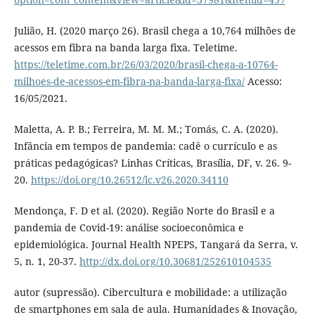
Julião, H. (2020 março 26). Brasil chega a 10,764 milhões de
acessos em fibra na banda larga fixa. Teletime.
https://teletime.com.br/26/03/2020/brasil-chega-a-10764-
milhoes-de-acessos-em-fibra-na-banda-larga-fixa/
Acesso:
16/05/2021.
Maletta, A. P. B.; Ferreira, M. M. M.; Tomás, C. A. (2020).
Infância em tempos de pandemia: cadê o currículo e as
práticas pedagógicas? Linhas Críticas, Brasília, DF, v. 26. 9-
20.
https://doi.org/10.26512/lc.v26.2020.34110
Mendonça, F. D et al. (2020). Região Norte do Brasil e a
pandemia de Covid-19: análise socioeconômica e
epidemiológica. Journal Health NPEPS, Tangará da Serra, v.
5, n. 1, 20-37.
http://dx.doi.org/10.30681/252610104535
autor (supressão). Cibercultura e mobilidade: a utilização
de smartphones em sala de aula. Humanidades & Inovação,