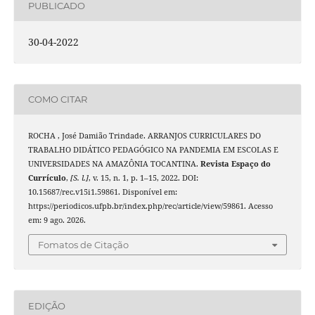
PUBLICADO
30-04-2022
COMO CITAR
ROCHA , José Damião Trindade. ARRANJOS CURRICULARES DO
TRABALHO DIDÁTICO PEDAGÓGICO NA PANDEMIA EM ESCOLAS E
UNIVERSIDADES NA AMAZÔNIA TOCANTINA.
Revista Espaço do
Currículo
,
[S. l.]
, v. 15, n. 1, p. 1–15, 2022. DOI:
10.15687/rec.v15i1.59861. Disponível em:
https://periodicos.ufpb.br/index.php/rec/article/view/59861. Acesso
em: 9 ago. 2026.
Fomatos de Citação
EDIÇÃO