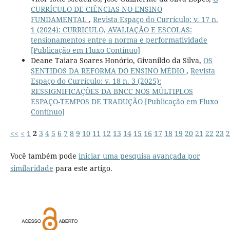
CURRÍCULO DE CIÊNCIAS NO ENSINO
FUNDAMENTAL
,
Revista Espaço do Currículo: v. 17 n.
1 (2024): CURRICULO, AVALIAÇÃO E ESCOLAS:
tensionamentos entre a norma e performatividade
[Publicação em Fluxo Contínuo]
Deane Taiara Soares Honório, Givanildo da Silva,
OS
SENTIDOS DA REFORMA DO ENSINO MÉDIO
,
Revista
Espaço do Currículo: v. 18 n. 3 (2025):
RESSIGNIFICAÇÕES DA BNCC NOS MÚLTIPLOS
ESPAÇO-TEMPOS DE TRADUÇÃO [Publicação em Fluxo
Contínuo]
<<
<
1
2
3
4
5
6
7
8
9
10
11
12
13
14
15
16
17
18
19
20
21
22
23
2
Você também pode
iniciar uma pesquisa avançada por
similaridade
para este artigo.