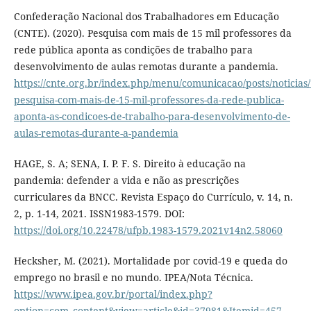
Confederação Nacional dos Trabalhadores em Educação
(CNTE). (2020). Pesquisa com mais de 15 mil professores da
rede pública aponta as condições de trabalho para
desenvolvimento de aulas remotas durante a pandemia.
https://cnte.org.br/index.php/menu/comunicacao/posts/noticias
pesquisa-com-mais-de-15-mil-professores-da-rede-publica-
aponta-as-condicoes-de-trabalho-para-desenvolvimento-de-
aulas-remotas-durante-a-pandemia
HAGE, S. A; SENA, I. P. F. S. Direito à educação na
pandemia: defender a vida e não as prescrições
curriculares da BNCC. Revista Espaço do Currículo, v. 14, n.
2, p. 1-14, 2021. ISSN1983-1579. DOI:
https://doi.org/10.22478/ufpb.1983-1579.2021v14n2.58060
Hecksher, M. (2021). Mortalidade por covid-19 e queda do
emprego no brasil e no mundo. IPEA/Nota Técnica.
https://www.ipea.gov.br/portal/index.php?
option=com_content&view=article&id=37981&Itemid=457