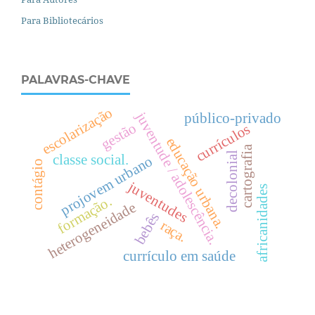
Para Bibliotecários
PALAVRAS-CHAVE
escolarização
juventude / adolescência.
público-privado
gestão
currículos
e
d
u
c
a
ç
ã
o
r
b
a
n
a
cartografia
decolonial
classe social.
projovem urbano
contágio
juventudes
africanidades
u
.
formação.
heterogeneidade
bebês
raça.
currículo em saúde