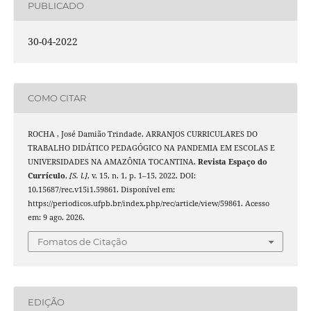
PUBLICADO
30-04-2022
COMO CITAR
ROCHA , José Damião Trindade. ARRANJOS CURRICULARES DO
TRABALHO DIDÁTICO PEDAGÓGICO NA PANDEMIA EM ESCOLAS E
UNIVERSIDADES NA AMAZÔNIA TOCANTINA.
Revista Espaço do
Currículo
,
[S. l.]
, v. 15, n. 1, p. 1–15, 2022. DOI:
10.15687/rec.v15i1.59861. Disponível em:
https://periodicos.ufpb.br/index.php/rec/article/view/59861. Acesso
em: 9 ago. 2026.
Fomatos de Citação
EDIÇÃO