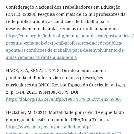
Confederação Nacional dos Trabalhadores em Educação
(CNTE). (2020). Pesquisa com mais de 15 mil professores da
rede pública aponta as condições de trabalho para
desenvolvimento de aulas remotas durante a pandemia.
https://cnte.org.br/index.php/menu/comunicacao/posts/noticias
pesquisa-com-mais-de-15-mil-professores-da-rede-publica-
aponta-as-condicoes-de-trabalho-para-desenvolvimento-de-
aulas-remotas-durante-a-pandemia
HAGE, S. A; SENA, I. P. F. S. Direito à educação na
pandemia: defender a vida e não as prescrições
curriculares da BNCC. Revista Espaço do Currículo, v. 14, n.
2, p. 1-14, 2021. ISSN1983-1579. DOI:
https://doi.org/10.22478/ufpb.1983-1579.2021v14n2.58060
Hecksher, M. (2021). Mortalidade por covid-19 e queda do
emprego no brasil e no mundo. IPEA/Nota Técnica.
https://www.ipea.gov.br/portal/index.php?
option=com_content&view=article&id=37981&Itemid=457