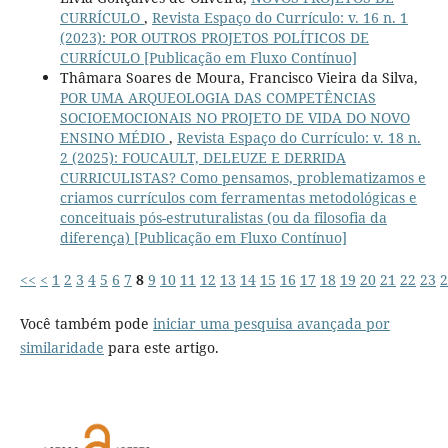
CURRÍCULO
,
Revista Espaço do Currículo: v. 16 n. 1
(2023): POR OUTROS PROJETOS POLÍTICOS DE
CURRÍCULO [Publicação em Fluxo Contínuo]
Thâmara Soares de Moura, Francisco Vieira da Silva,
POR UMA ARQUEOLOGIA DAS COMPETÊNCIAS
SOCIOEMOCIONAIS NO PROJETO DE VIDA DO NOVO
ENSINO MÉDIO
,
Revista Espaço do Currículo: v. 18 n.
2 (2025): FOUCAULT, DELEUZE E DERRIDA
CURRICULISTAS? Como pensamos, problematizamos e
criamos currículos com ferramentas metodológicas e
conceituais pós-estruturalistas (ou da filosofia da
diferença) [Publicação em Fluxo Contínuo]
<<
<
1
2
3
4
5
6
7
8
9
10
11
12
13
14
15
16
17
18
19
20
21
22
23
2
Você também pode
iniciar uma pesquisa avançada por
similaridade
para este artigo.