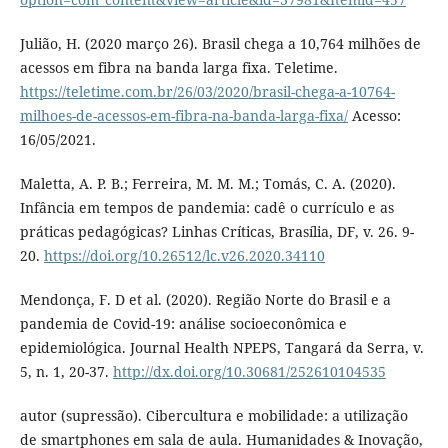
Julião, H. (2020 março 26). Brasil chega a 10,764 milhões de
acessos em fibra na banda larga fixa. Teletime.
https://teletime.com.br/26/03/2020/brasil-chega-a-10764-
milhoes-de-acessos-em-fibra-na-banda-larga-fixa/
Acesso:
16/05/2021.
Maletta, A. P. B.; Ferreira, M. M. M.; Tomás, C. A. (2020).
Infância em tempos de pandemia: cadê o currículo e as
práticas pedagógicas? Linhas Críticas, Brasília, DF, v. 26. 9-
20.
https://doi.org/10.26512/lc.v26.2020.34110
Mendonça, F. D et al. (2020). Região Norte do Brasil e a
pandemia de Covid-19: análise socioeconômica e
epidemiológica. Journal Health NPEPS, Tangará da Serra, v.
5, n. 1, 20-37.
http://dx.doi.org/10.30681/252610104535
autor (supressão). Cibercultura e mobilidade: a utilização
de smartphones em sala de aula. Humanidades & Inovação,