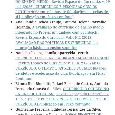
DO ENSINO MÉDIO
,
Revista Espaço do Currículo: v. 19
n. 1 (2026): CURRÍCULOS E PESQUISAS COM OS
COTIDIANOS: entre linhas de fabulações e escritas-de-
si [Publicação em Fluxo Contínuo]
Ana Cláudia Uchôa Araujo, Patrícia Helena Carvalho
Holanda,
A avaliação do currículo do ensino médio
integrado no Proeja: um diálogo com Cronbach
,
Revista Espaço do Currículo: Vol.4 N.2 (2012)
AVALIAÇÃO DAS POLÍTICAS DE CURRÍCULO; da
educação básica ao ensino superior
Natália Oliveira, Camila Aparecida Ferreira,
CURRICULO ESCOLAR E A ORGANIZAÇÃO DO ENSINO
,
Revista Espaço do Currículo: v. 17 n. 2 (2024): O
CURRÍCULO, O TEMPO E AS REDES SOCIAIS: lugares
de afetos e aceleração da vida [Publicação em Fluxo
Contínuo]
Bianca Rita Bimbatti, Rafael Borba de Castro, Antonio
Fernando Gouvêa da Silva,
O CURRÍCULO OCULTO NO
ENSINO DE CIÊNCIAS
,
Revista Espaço do Currículo: v.
16 n. 1 (2023): POR OUTROS PROJETOS POLÍTICOS DE
CURRÍCULO [Publicação em Fluxo Contínuo]
Guilherme Ferreira, Edileuza Fernandes da Silva,
Lívia Gonçalves de Oliveira,
NOVOS PROJETOS DE