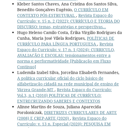
Kleber Santos Chaves, Ana Cristina dos Santos Silva,
Benedito Gonçalves Eugênio,
O CURRÍCULO EM
CONTEXTO PÓS-ESTRUTURAL
,
Revista Espaço do
Currículo: v. 15 n. 2 (2022): CURRÍCULO E TEORIA DO
DISCURSO: temas, estratégias e perspectivas...
Hugo Heleno Camilo Costa, Érika Virgílio Rodrigues da
Cunha, Maria José Vilela Rodrigues,
POLÍTICAS DE
CURRÍCULO PARA LÍNGUA PORTUGUESA
,
Revista
Espaço do Currículo: v. 17 n. 1 (2024): CURRICULO,
AVALIAÇÃO E ESCOLAS: tensionamentos entre a
norma e performatividade [Publicação em Fluxo
Contínuo]
Ludemila Izabel Silva, Jorcelina Elisabeth Fernandes,
A política curricular oficial do ciclo básico de
alfabetização cidadã na rede municipal de ensino de
Várzea Grande-MT
,
Revista Espaço do Currículo:
Vol.3, n.1 (2010) POLÍTICAS DE CURRÍCULO:
ENTRECRUZANDO SABERES E CONTEXTOS
Alinne Martins de Souza, Juliana Aparecida
Poroloniczak,
DIRETRIZES CURRICULARES DE ARTE
(2008) E CREP-ARTE (2020)
,
Revista Espaço do
Currículo: v. 13 n. Especial (2020): PESQUISA EM