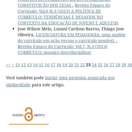
CONSTITUIÇÃO DOS CEJAS
,
Revista Espaço do
Currículo: Vol.6 N.3 (2013) A POLÍTICA DE
CURRÍCULO: TENDÊNCIAS E DESAFIOS NO
CONTEXTO DA EDUCAÇÃO DE JOVENS E ADULTOS
Jose Wilson Melo, Luzani Cardoso Barros, Thiago Jose
Oliveira,
LICENCIATURA EM PEDAGOGIA: uma análise
do currículo em ação versus o currículo possível.
,
Revista Espaço do Currículo: Vol.7, N.3 (2014)
CURRÍCULO: mosaico interdisciplinar
<<
<
11
12
13
14
15
16
17
18
19
20
21
22
23
24
25
26
27
28
29
30
Você também pode
iniciar uma pesquisa avançada por
similaridade
para este artigo.