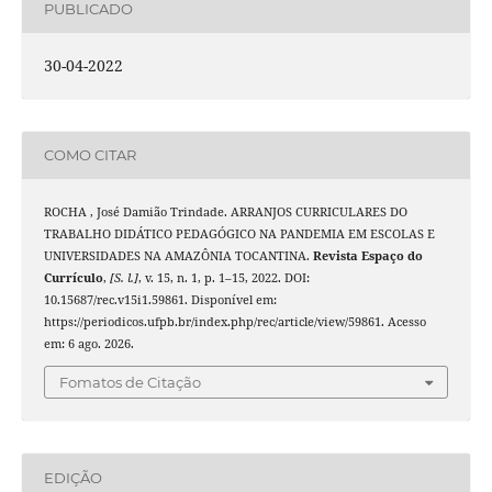
PUBLICADO
30-04-2022
COMO CITAR
ROCHA , José Damião Trindade. ARRANJOS CURRICULARES DO
TRABALHO DIDÁTICO PEDAGÓGICO NA PANDEMIA EM ESCOLAS E
UNIVERSIDADES NA AMAZÔNIA TOCANTINA.
Revista Espaço do
Currículo
,
[S. l.]
, v. 15, n. 1, p. 1–15, 2022. DOI:
10.15687/rec.v15i1.59861. Disponível em:
https://periodicos.ufpb.br/index.php/rec/article/view/59861. Acesso
em: 6 ago. 2026.
Fomatos de Citação
EDIÇÃO