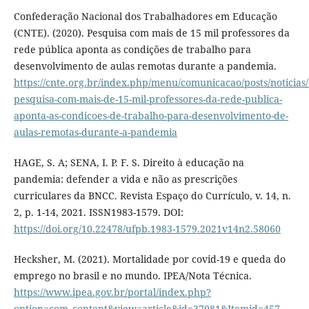
Confederação Nacional dos Trabalhadores em Educação
(CNTE). (2020). Pesquisa com mais de 15 mil professores da
rede pública aponta as condições de trabalho para
desenvolvimento de aulas remotas durante a pandemia.
https://cnte.org.br/index.php/menu/comunicacao/posts/noticias
pesquisa-com-mais-de-15-mil-professores-da-rede-publica-
aponta-as-condicoes-de-trabalho-para-desenvolvimento-de-
aulas-remotas-durante-a-pandemia
HAGE, S. A; SENA, I. P. F. S. Direito à educação na
pandemia: defender a vida e não as prescrições
curriculares da BNCC. Revista Espaço do Currículo, v. 14, n.
2, p. 1-14, 2021. ISSN1983-1579. DOI:
https://doi.org/10.22478/ufpb.1983-1579.2021v14n2.58060
Hecksher, M. (2021). Mortalidade por covid-19 e queda do
emprego no brasil e no mundo. IPEA/Nota Técnica.
https://www.ipea.gov.br/portal/index.php?
option=com_content&view=article&id=37981&Itemid=457