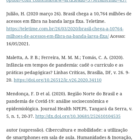
Julião, H. (2020 março 26). Brasil chega a 10,764 milhões de
acessos em fibra na banda larga fixa. Teletime.
https://teletime.com.br/26/03/2020/brasil-chega-a-10764-
milhoes-de-acessos-em-fibra-na-banda-larga-fixa/
Acesso:
16/05/2021.
Maletta, A. P. B.; Ferreira, M. M. M.; Tomás, C. A. (2020).
Infância em tempos de pandemia: cadê o currículo e as
práticas pedagógicas? Linhas Críticas, Brasília, DF, v. 26. 9-
20.
https://doi.org/10.26512/lc.v26.2020.34110
Mendonça, F. D et al. (2020). Região Norte do Brasil e a
pandemia de Covid-19: análise socioeconômica e
epidemiológica. Journal Health NPEPS, Tangará da Serra, v.
5, n. 1, 20-37.
http://dx.doi.org/10.30681/252610104535
autor (supressão). Cibercultura e mobilidade: a utilização
de smartphones em sala de aula. Humanidades & Inovação,