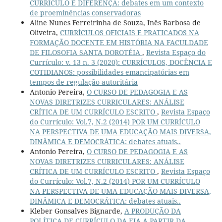
CURRÍCULO E DIFERENÇA: debates em um contexto
de proeminências conservadoras
Aline Nunes Ferreirinha de Souza, Inês Barbosa de
Oliveira,
CURRÍCULOS OFICIAIS E PRATICADOS NA
FORMAÇÃO DOCENTE EM HISTÓRIA NA FACULDADE
DE FILOSOFIA SANTA DOROTÉIA
,
Revista Espaço do
Currículo: v. 13 n. 3 (2020): CURRÍCULOS, DOCÊNCIA E
COTIDIANOS: possibilidades emancipatórias em
tempos de regulação autoritária
Antonio Pereira,
O CURSO DE PEDAGOGIA E AS
NOVAS DIRETRIZES CURRICULARES: ANÁLISE
CRÍTICA DE UM CURRÍCULO ESCRITO
,
Revista Espaço
do Currículo: Vol.7, N.2 (2014) POR UM CURRÍCULO
NA PERSPECTIVA DE UMA EDUCAÇÃO MAIS DIVERSA,
DINÂMICA E DEMOCRÁTICA: debates atuais..
Antonio Pereira,
O CURSO DE PEDAGOGIA E AS
NOVAS DIRETRIZES CURRICULARES: ANÁLISE
CRÍTICA DE UM CURRÍCULO ESCRITO
,
Revista Espaço
do Currículo: Vol.7, N.2 (2014) POR UM CURRÍCULO
NA PERSPECTIVA DE UMA EDUCAÇÃO MAIS DIVERSA,
DINÂMICA E DEMOCRÁTICA: debates atuais..
Kleber Gonsalves Bignarde,
A PRODUÇÃO DA
POLÍTICA DE CURRÍCULO DA EJA A PARTIR DA