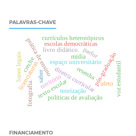
PALAVRAS-CHAVE
currículos heterotópicos
prática de ensino
escolas democráticas
parfor
livro didático.
pós-graduação
bases legais
mídia
creche
espaço universitário
licenciaturas
voz estudantil
diretriz curricular
resenha
saber
território
texto escolar
fotografia.
afeto
teorização
políticas de avaliação
FINANCIAMENTO