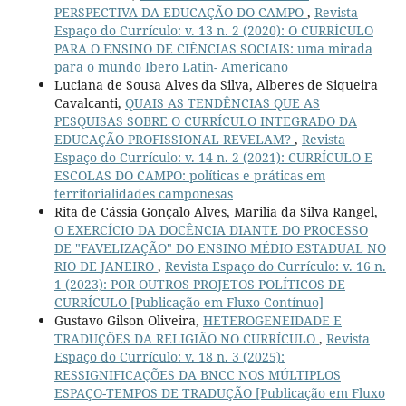
PERSPECTIVA DA EDUCAÇÃO DO CAMPO
,
Revista
Espaço do Currículo: v. 13 n. 2 (2020): O CURRÍCULO
PARA O ENSINO DE CIÊNCIAS SOCIAIS: uma mirada
para o mundo Ibero Latin- Americano
Luciana de Sousa Alves da Silva, Alberes de Siqueira
Cavalcanti,
QUAIS AS TENDÊNCIAS QUE AS
PESQUISAS SOBRE O CURRÍCULO INTEGRADO DA
EDUCAÇÃO PROFISSIONAL REVELAM?
,
Revista
Espaço do Currículo: v. 14 n. 2 (2021): CURRÍCULO E
ESCOLAS DO CAMPO: políticas e práticas em
territorialidades camponesas
Rita de Cássia Gonçalo Alves, Marilia da Silva Rangel,
O EXERCÍCIO DA DOCÊNCIA DIANTE DO PROCESSO
DE "FAVELIZAÇÃO" DO ENSINO MÉDIO ESTADUAL NO
RIO DE JANEIRO
,
Revista Espaço do Currículo: v. 16 n.
1 (2023): POR OUTROS PROJETOS POLÍTICOS DE
CURRÍCULO [Publicação em Fluxo Contínuo]
Gustavo Gilson Oliveira,
HETEROGENEIDADE E
TRADUÇÕES DA RELIGIÃO NO CURRÍCULO
,
Revista
Espaço do Currículo: v. 18 n. 3 (2025):
RESSIGNIFICAÇÕES DA BNCC NOS MÚLTIPLOS
ESPAÇO-TEMPOS DE TRADUÇÃO [Publicação em Fluxo