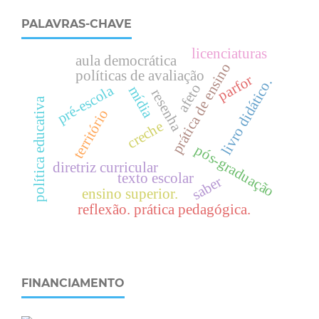
PALAVRAS-CHAVE
licenciaturas
aula democrática
prática de ensino
políticas de avaliação
parfor
livro didático.
afeto
pré-escola
mídia
resenha
política educativa
território
creche
pós-graduação
diretriz curricular
texto escolar
saber
ensino superior.
reflexão. prática pedagógica.
FINANCIAMENTO