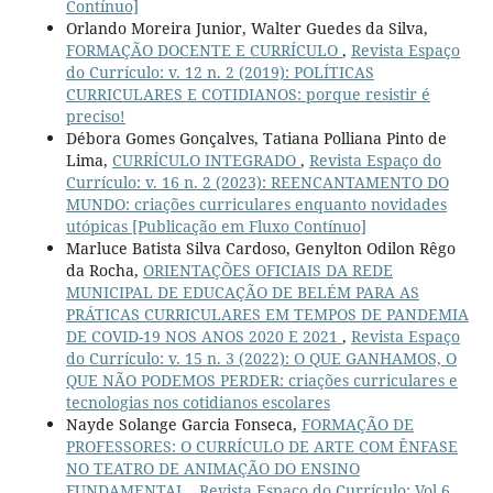
Contínuo]
Orlando Moreira Junior, Walter Guedes da Silva,
FORMAÇÃO DOCENTE E CURRÍCULO
,
Revista Espaço
do Currículo: v. 12 n. 2 (2019): POLÍTICAS
CURRICULARES E COTIDIANOS: porque resistir é
preciso!
Débora Gomes Gonçalves, Tatiana Polliana Pinto de
Lima,
CURRÍCULO INTEGRADO
,
Revista Espaço do
Currículo: v. 16 n. 2 (2023): REENCANTAMENTO DO
MUNDO: criações curriculares enquanto novidades
utópicas [Publicação em Fluxo Contínuo]
Marluce Batista Silva Cardoso, Genylton Odilon Rêgo
da Rocha,
ORIENTAÇÕES OFICIAIS DA REDE
MUNICIPAL DE EDUCAÇÃO DE BELÉM PARA AS
PRÁTICAS CURRICULARES EM TEMPOS DE PANDEMIA
DE COVID-19 NOS ANOS 2020 E 2021
,
Revista Espaço
do Currículo: v. 15 n. 3 (2022): O QUE GANHAMOS, O
QUE NÃO PODEMOS PERDER: criações curriculares e
tecnologias nos cotidianos escolares
Nayde Solange Garcia Fonseca,
FORMAÇÃO DE
PROFESSORES: O CURRÍCULO DE ARTE COM ÊNFASE
NO TEATRO DE ANIMAÇÃO DO ENSINO
FUNDAMENTAL
,
Revista Espaço do Currículo: Vol.6