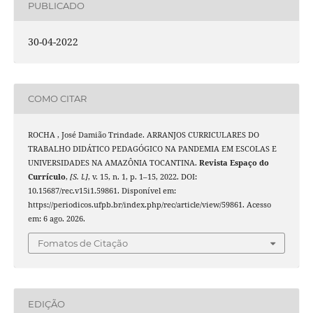
PUBLICADO
30-04-2022
COMO CITAR
ROCHA , José Damião Trindade. ARRANJOS CURRICULARES DO
TRABALHO DIDÁTICO PEDAGÓGICO NA PANDEMIA EM ESCOLAS E
UNIVERSIDADES NA AMAZÔNIA TOCANTINA.
Revista Espaço do
Currículo
,
[S. l.]
, v. 15, n. 1, p. 1–15, 2022. DOI:
10.15687/rec.v15i1.59861. Disponível em:
https://periodicos.ufpb.br/index.php/rec/article/view/59861. Acesso
em: 6 ago. 2026.
Fomatos de Citação
EDIÇÃO