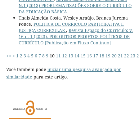
N.1 (2013) PROBLEMATIZAÇÕES SOBRE O CURRÍCULO
DA EDUCAÇÃO BÁSICA
Thais Almeida Costa, Wesley Araújo, Branca Jurema
Ponce,
POLÍTICA DE CURRÍCULO PARTICIPATIVA E
JUSTIÇA CURRICULAR
,
Revista Espaço do Currículo: v.
16 n. 1 (2023): POR OUTROS PROJETOS POLÍTICOS DE
CURRÍCULO [Publicação em Fluxo Contínuo]
<<
<
1
2
3
4
5
6
7
8
9
10
11
12
13
14
15
16
17
18
19
20
21
22
23
2
Você também pode
iniciar uma pesquisa avançada por
similaridade
para este artigo.