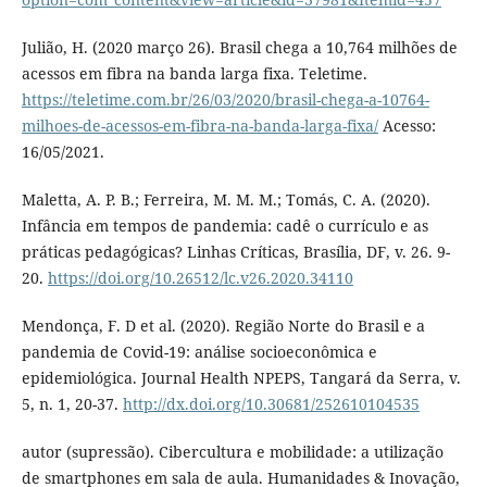
Julião, H. (2020 março 26). Brasil chega a 10,764 milhões de
acessos em fibra na banda larga fixa. Teletime.
https://teletime.com.br/26/03/2020/brasil-chega-a-10764-
milhoes-de-acessos-em-fibra-na-banda-larga-fixa/
Acesso:
16/05/2021.
Maletta, A. P. B.; Ferreira, M. M. M.; Tomás, C. A. (2020).
Infância em tempos de pandemia: cadê o currículo e as
práticas pedagógicas? Linhas Críticas, Brasília, DF, v. 26. 9-
20.
https://doi.org/10.26512/lc.v26.2020.34110
Mendonça, F. D et al. (2020). Região Norte do Brasil e a
pandemia de Covid-19: análise socioeconômica e
epidemiológica. Journal Health NPEPS, Tangará da Serra, v.
5, n. 1, 20-37.
http://dx.doi.org/10.30681/252610104535
autor (supressão). Cibercultura e mobilidade: a utilização
de smartphones em sala de aula. Humanidades & Inovação,