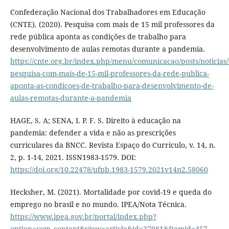
Confederação Nacional dos Trabalhadores em Educação
(CNTE). (2020). Pesquisa com mais de 15 mil professores da
rede pública aponta as condições de trabalho para
desenvolvimento de aulas remotas durante a pandemia.
https://cnte.org.br/index.php/menu/comunicacao/posts/noticias
pesquisa-com-mais-de-15-mil-professores-da-rede-publica-
aponta-as-condicoes-de-trabalho-para-desenvolvimento-de-
aulas-remotas-durante-a-pandemia
HAGE, S. A; SENA, I. P. F. S. Direito à educação na
pandemia: defender a vida e não as prescrições
curriculares da BNCC. Revista Espaço do Currículo, v. 14, n.
2, p. 1-14, 2021. ISSN1983-1579. DOI:
https://doi.org/10.22478/ufpb.1983-1579.2021v14n2.58060
Hecksher, M. (2021). Mortalidade por covid-19 e queda do
emprego no brasil e no mundo. IPEA/Nota Técnica.
https://www.ipea.gov.br/portal/index.php?
option=com_content&view=article&id=37981&Itemid=457