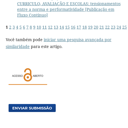
CURRICULO, AVALIAÇÃO E ESCOLAS: tensionamentos
entre a norma e performatividade [Publicação em
Fluxo Contínuo]
1
2
3
4
5
6
7
8
9
10
11
12
13
14
15
16
17
18
19
20
21
22
23
24
25
Você também pode
iniciar uma pesquisa avançada por
similaridade
para este artigo.
ENVIAR SUBMISSÃO