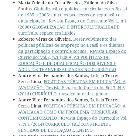
Maria Zuleide da Costa Pereira, Edilene da Silva
Santos,
Globalização e políticas curriculares no Brasil
de 1985 a 2006: entre os processos de regulação e
emancipação
,
Revista Espaço do Currículo: Vol.1, n.1
(2008) GLOBALIZAÇÃO E INTERCULTURALIDADE:
currículo, espaço em litígio?
Roberto Véras de Oliveira,
Desenvolvimento das
políticas públicas de emprego no Brasil e os dilemas
da participação e controle sociais
,
Revista Espaço do
Currículo: Vol.2, n.1 (2009) AS POLÍTICAS DE
EDUCAÇÃO E DE QUALIFICAÇÃO DOS JOVENS E
ADULTOS TRANVERSALIZADAS NO CURRÍCULO
André Vitor Fernandes dos Santos, Letícia Terreri
Serra Lima,
POLÍTICAS PÚBLICAS EM EDUCAÇÃO: A
AVALIAÇÃO
,
Revista Espaço do Currículo: Vol.7, N.3
(2014) CURRÍCULO: mosaico interdisciplinar
André Vitor Fernandes dos Santos, Letícia Terreri
Serra Lima,
POLÍTICAS PÚBLICAS EM EDUCAÇÃO: A
AVALIAÇÃO COMO UM PROBLEMA CURRICULAR
CONTEMPORÂNEO
,
Revista Espaço do Currículo: Vol.
7, N.1 (2014) CURRÍCULO: (RE)CONSTRUINDO
SENTIDOS DE EDUCAÇÃO E ENSINO