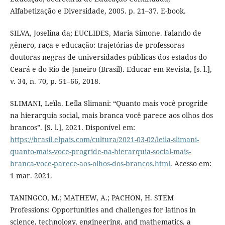
Alfabetização e Diversidade, 2005. p. 21–37. E-book.
SILVA, Joselina da; EUCLIDES, Maria Simone. Falando de
gênero, raça e educação: trajetórias de professoras
doutoras negras de universidades públicas dos estados do
Ceará e do Rio de Janeiro (Brasil). Educar em Revista, [s. l.],
v. 34, n. 70, p. 51–66, 2018.
SLIMANI, Leïla. Leïla Slimani: “Quanto mais você progride
na hierarquia social, mais branca você parece aos olhos dos
brancos”. [S. l.], 2021. Disponível em:
https://brasil.elpais.com/cultura/2021-03-02/leila-slimani-
quanto-mais-voce-progride-na-hierarquia-social-mais-
branca-voce-parece-aos-olhos-dos-brancos.html
. Acesso em:
1 mar. 2021.
TANINGCO, M.; MATHEW, A.; PACHON, H. STEM
Professions: Opportunities and challenges for latinos in
science, technology, engineering, and mathematics. a