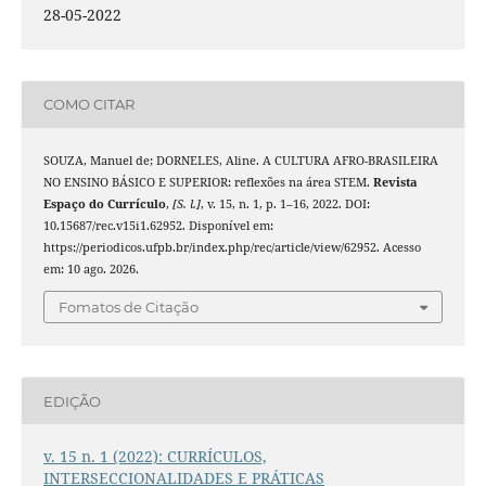
28-05-2022
COMO CITAR
SOUZA, Manuel de; DORNELES, Aline. A CULTURA AFRO-BRASILEIRA
NO ENSINO BÁSICO E SUPERIOR: reflexões na área STEM.
Revista
Espaço do Currículo
,
[S. l.]
, v. 15, n. 1, p. 1–16, 2022. DOI:
10.15687/rec.v15i1.62952. Disponível em:
https://periodicos.ufpb.br/index.php/rec/article/view/62952. Acesso
em: 10 ago. 2026.
Fomatos de Citação
EDIÇÃO
v. 15 n. 1 (2022): CURRÍCULOS,
INTERSECCIONALIDADES E PRÁTICAS