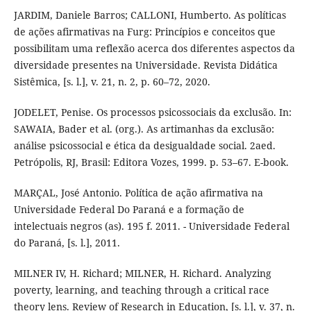
JARDIM, Daniele Barros; CALLONI, Humberto. As políticas
de ações afirmativas na Furg: Princípios e conceitos que
possibilitam uma reflexão acerca dos diferentes aspectos da
diversidade presentes na Universidade. Revista Didática
Sistêmica, [s. l.], v. 21, n. 2, p. 60–72, 2020.
JODELET, Penise. Os processos psicossociais da exclusão. In:
SAWAIA, Bader et al. (org.). As artimanhas da exclusão:
análise psicossocial e ética da desigualdade social. 2aed.
Petrópolis, RJ, Brasil: Editora Vozes, 1999. p. 53–67. E-book.
MARÇAL, José Antonio. Política de ação afirmativa na
Universidade Federal Do Paraná e a formação de
intelectuais negros (as). 195 f. 2011. - Universidade Federal
do Paraná, [s. l.], 2011.
MILNER IV, H. Richard; MILNER, H. Richard. Analyzing
poverty, learning, and teaching through a critical race
theory lens. Review of Research in Education, [s. l.], v. 37, n.