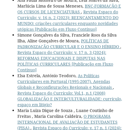
Ana Paula Monteiro de Moura, Leia Soares da Silva,
Marlúcia Lima de Sousa Meneses,
BNC-FORMAÇÃO E
OS CURSOS DE LICENCIATURAS
,
Revista Espaço do
Currículo: v. 16 n. 2 (2023): REENCANTAMENTO DO
MUNDO: criações curriculares enquanto novidades
utópicas [Publicação em Fluxo Contínuo]
Simone Gonçalves da Silva, Franciele Roos da Silva
Ilha, Aline Gonçalves de Moura,
POLÍTICAS DE
PADRONIZAÇÃO CURRICULAR E O ENSINO HÍBRIDO
,
Revista Espaço do Currículo: v. 17 n. 3 (2024):
REFORMAS EDUCACIONAIS E DISPUTAS NAS
POLÍTICAS CURRICULARES [Publicação em Fluxo
Contínuo]
Elsa Estrela, António Teodoro,
As Políticas
Curriculares em Portugal (1995-2007). Agendas
Globais e Reconfigurações Regionais e Nacionais
,
Revista Espaço do Currículo: Vol.1, n.1 (2008)
GLOBALIZAÇÃO E INTERCULTURALIDADE: currículo,
espaço em litígio?
Maria Luiza Dique de Souza , Luane Coutinho de
Freitas , Maria Carolina Caldeira,
O PROGRAMA
INTERNACIONAL DE AVALIAÇÃO DE ESTUDANTES
(PISA)
,
Revista Espaço do Currículo: v. 17 n. 1 (2024):