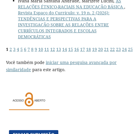
Ivana Maria Santana Andrade, Marizete Lucini,
AS
RELAÇÕES ÉTNICO-RACIAIS NA EDUCAÇÃO BÁSICA
,
Revista Espaço do Currículo: v. 19 n. 2 (2026):
TENDÊNCIAS E PERSPECTIVAS PARA A
INVESTIGAÇÃO SOBRE AS RELAÇÕES ENTRE
CURRÍCULOS INTEGRADOS E ESCOLAS
DEMOCRÁTICAS
1
2
3
4
5
6
7
8
9
10
11
12
13
14
15
16
17
18
19
20
21
22
23
24
25
Você também pode
iniciar uma pesquisa avançada por
similaridade
para este artigo.