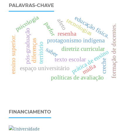
PALAVRAS-CHAVE
psicologia
e
d
u
c
a
ç
ã
o
í
s
i
c
a
tecnologias
afeto
parfor
formação de docentes.
f
.
pós-graduação
resenha
.
protagonismo indígena
diferenças
território
diretriz curricular
saber
prática de ensino
texto escolar
e
n
s
i
n
o
s
u
p
e
r
i
o
r
creche
mídia
espaço universitário
políticas de avaliação
FINANCIAMENTO