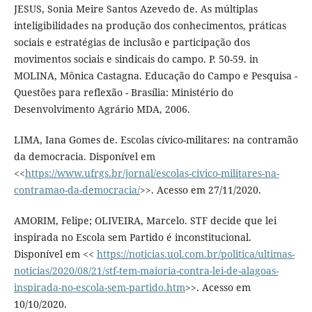
JESUS, Sonia Meire Santos Azevedo de. As múltiplas
inteligibilidades na produção dos conhecimentos, práticas
sociais e estratégias de inclusão e participação dos
movimentos sociais e sindicais do campo. P. 50-59. in
MOLINA, Mônica Castagna. Educação do Campo e Pesquisa -
Questões para reflexão - Brasília: Ministério do
Desenvolvimento Agrário MDA, 2006.
LIMA, Iana Gomes de. Escolas cívico-militares: na contramão
da democracia. Disponível em
<<
https://www.ufrgs.br/jornal/escolas-civico-militares-na-
contramao-da-democracia/
>>. Acesso em 27/11/2020.
AMORIM, Felipe; OLIVEIRA, Marcelo. STF decide que lei
inspirada no Escola sem Partido é inconstitucional.
Disponível em <<
https://noticias.uol.com.br/politica/ultimas-
noticias/2020/08/21/stf-tem-maioria-contra-lei-de-alagoas-
inspirada-no-escola-sem-partido.htm
>>. Acesso em
10/10/2020.