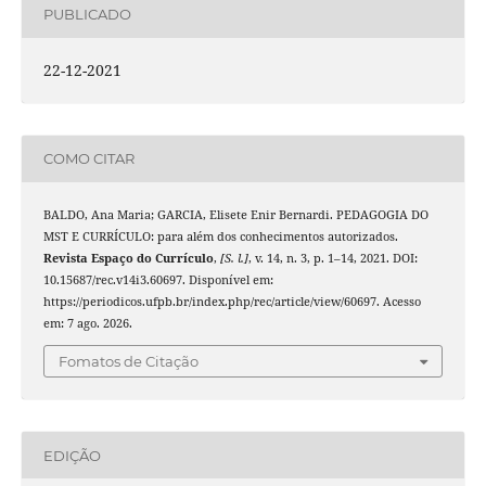
PUBLICADO
22-12-2021
COMO CITAR
BALDO, Ana Maria; GARCIA, Elisete Enir Bernardi. PEDAGOGIA DO
MST E CURRÍCULO: para além dos conhecimentos autorizados.
Revista Espaço do Currículo
,
[S. l.]
, v. 14, n. 3, p. 1–14, 2021. DOI:
10.15687/rec.v14i3.60697. Disponível em:
https://periodicos.ufpb.br/index.php/rec/article/view/60697. Acesso
em: 7 ago. 2026.
Fomatos de Citação
EDIÇÃO