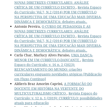
NOVAS DIRETRIZES CURRICULARES: ANÁLISE
CRÍTICA DE UM CURRÍCULO ESCRITO
,
Revista Espaço
do Currículo: Vol.7, N.2 (2014) POR UM CURRÍCULO
NA PERSPECTIVA DE UMA EDUCAÇÃO MAIS DIVERSA,
DINÂMICA E DEMOCRÁTICA: debates atuais..
Antonio Pereira,
O CURSO DE PEDAGOGIA E AS
NOVAS DIRETRIZES CURRICULARES: ANÁLISE
CRÍTICA DE UM CURRÍCULO ESCRITO
,
Revista Espaço
do Currículo: Vol.7, N.2 (2014) POR UM CURRÍCULO
NA PERSPECTIVA DE UMA EDUCAÇÃO MAIS DIVERSA,
DINÂMICA E DEMOCRÁTICA: debates atuais..
Carla Char, Marlucy Alves Paraíso,
UMA DANÇA-
MENOR EM UM CURRÍCULO-DANÇANTE
,
Revista
Espaço do Currículo: v. 16 n. 2 (2023):
REENCANTAMENTO DO MUNDO: criações
curriculares enquanto novidades utópicas [Publicação
em Fluxo Contínuo]
Aldieris Braz Amorim Caprini,
A FORMAÇÃO DO
DOCENTE EM HISTÓRIA NA VERTENTE DO
MULTICULTURALISMO CRÍTICO
,
Revista Espaço do
Currículo: v. 12 n. 1 (2019): CURRÍCULO: possibilidades
atuais para educação