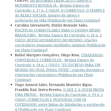
Charret,
DA REFORMA FRANCISCO CAMPOS E
MOVIMENTO REVOGA JÁ
,
Revista Espaço do
Currículo: v. 17 n. 2 (2024): O CURRÍCULO, O TEMPO E
AS REDES SOCIAIS: lugares de afetos e
aceleração da vida [Publicação em Fluxo Contínuo]
Carolina Giovannetti, Shirlei Rezende Sales,
POLÍTICAS CURRICULARES PARA O ENSINO MÉDIO
BRASILEIRO
,
Revista Espaço do Currículo: v. 16 n. 2
(2023): REENCANTAMENTO DO MUNDO: criações
curriculares enquanto novidades utópicas [Publicação
em Fluxo Contínuo]
Rafael Marques Gonçalves, Diego Rosa,
CIDADANIAS,
CONVERSAS E CURRÍCULOS
,
Revista Espaço do
Currículo: v. 18 n. 1 (2025): "EU ESCREVO PARA UM
MUNDO NO QUAL POSSA VIVER": criações docentes e
reinvenções curriculares [Publicação em Fluxo
Contínuo]
Tiago Amaral Sales, Fernanda Monteiro Rigue,
Franklin Kaic Dutra-Pereira,
O QUE E A QUEM PROVA
UMA PROVA?
,
Revista Espaço do Currículo: v. 19 n. 1
(2026): CURRÍCULOS E PESQUISAS COM OS
COTIDIANOS: entre linhas de fabulações e escritas-de-
si [Publicação em Fluxo Contínuo]