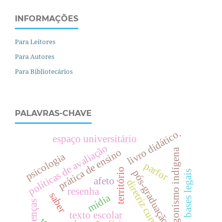
INFORMAÇÕES
Para Leitores
Para Autores
Para Bibliotecários
PALAVRAS-CHAVE
livro didático.
espaço universitário
políticas de avaliação
prática de ensino
protagonismo indígena
psicologia
parfor
território
pós-graduação
bases legais
afeto
diretriz curricular
resenha
saber
mídia
diferenças
texto escolar