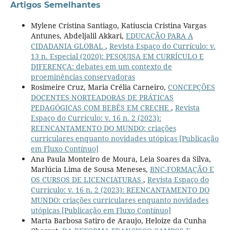
Artigos Semelhantes
Mylene Cristina Santiago, Katiuscia Cristina Vargas
Antunes, Abdeljalil Akkari,
EDUCAÇÃO PARA A
CIDADANIA GLOBAL
,
Revista Espaço do Currículo: v.
13 n. Especial (2020): PESQUISA EM CURRÍCULO E
DIFERENÇA: debates em um contexto de
proeminências conservadoras
Rosimeire Cruz, Maria Crélia Carneiro,
CONCEPÇÕES
DOCENTES NORTEADORAS DE PRÁTICAS
PEDAGÓGICAS COM BEBÊS EM CRECHE
,
Revista
Espaço do Currículo: v. 16 n. 2 (2023):
REENCANTAMENTO DO MUNDO: criações
curriculares enquanto novidades utópicas [Publicação
em Fluxo Contínuo]
Ana Paula Monteiro de Moura, Leia Soares da Silva,
Marlúcia Lima de Sousa Meneses,
BNC-FORMAÇÃO E
OS CURSOS DE LICENCIATURAS
,
Revista Espaço do
Currículo: v. 16 n. 2 (2023): REENCANTAMENTO DO
MUNDO: criações curriculares enquanto novidades
utópicas [Publicação em Fluxo Contínuo]
Marta Barbosa Satiro de Araujo, Heloize da Cunha