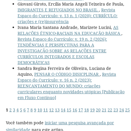
Giovani Giroto, Ercília Maria Angeli Teixeira de Paula,
IMIGRANTES E REFUGIADOS NO BRASIL
,
Revista
Espaço do Currículo: v. 13 n. 1 (2020): CURRÍCULO:
criações e (re)insurgência
Ivana Maria Santana Andrade, Marizete Lucini,
AS
RELAÇÕES ÉTNICO-RACIAIS NA EDUCAÇÃO BÁSICA
,
Revista Espaço do Currículo: v. 19 n. 2 (2026):
TENDÊNCIAS E PERSPECTIVAS PARA A
INVESTIGAÇÃO SOBRE AS RELAÇÕES ENTRE
CURRÍCULOS INTEGRADOS E ESCOLAS
DEMOCRÁTICAS
Sandra Regina Ferreira de Oliveira, Luciana de
Aquino,
PENSAR O CÓDIGO DISICPLINAR
,
Revista
Espaço do Currículo: v. 16 n. 2 (2023):
REENCANTAMENTO DO MUNDO: criações
curriculares enquanto novidades utópicas [Publicação
em Fluxo Contínuo]
1
2
3
4
5
6
7
8
9
10
11
12
13
14
15
16
17
18
19
20
21
22
23
24
25
Você também pode
iniciar uma pesquisa avançada por
similaridade
para este artigo.