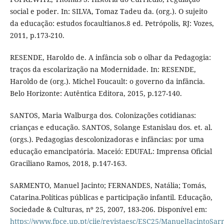
social e poder. In: SILVA, Tomaz Tadeu da. (org.). O sujeito
da educação: estudos focaultianos.8 ed. Petrópolis, RJ: Vozes,
2011, p.173-210.
RESENDE, Haroldo de. A infância sob o olhar da Pedagogia:
traços da escolarização na Modernidade. In: RESENDE,
Haroldo de (org.). Michel Foucault: o governo da infância.
Belo Horizonte: Autêntica Editora, 2015, p.127-140.
SANTOS, Maria Walburga dos. Colonizações cotidianas:
crianças e educação. SANTOS, Solange Estanislau dos. et. al.
(orgs.). Pedagogias descolonizadoras e infâncias: por uma
educação emancipatória. Maceió: EDUFAL: Imprensa Oficial
Graciliano Ramos, 2018, p.147-163.
SARMENTO, Manuel Jacinto; FERNANDES, Natália; Tomás,
Catarina.Políticas públicas e participação infantil. Educação,
Sociedade & Culturas, nº 25, 2007, 183-206. Disponível em:
https://www.fpce.up.pt/ciie/revistaesc/ESC25/ManuelJacintoSa