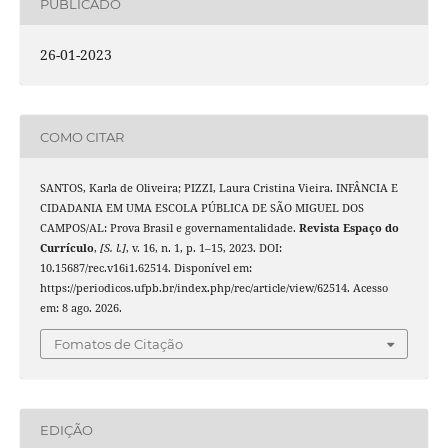
PUBLICADO
26-01-2023
COMO CITAR
SANTOS, Karla de Oliveira; PIZZI, Laura Cristina Vieira. INFÂNCIA E
CIDADANIA EM UMA ESCOLA PÚBLICA DE SÃO MIGUEL DOS
CAMPOS/AL: Prova Brasil e governamentalidade.
Revista Espaço do
Currículo
,
[S. l.]
, v. 16, n. 1, p. 1–15, 2023. DOI:
10.15687/rec.v16i1.62514. Disponível em:
https://periodicos.ufpb.br/index.php/rec/article/view/62514. Acesso
em: 8 ago. 2026.
Fomatos de Citação
EDIÇÃO