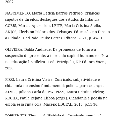
2007.
NASCIMENTO, Maria Letícia Barros Pedroso. Crianças
sujeitos de direitos: destaques dos estudos da Infância.
GOBBI, Marcia Aparecida; LEITE, Maria Cristina Stello;
ANJOS, Cleriston Izidoro dos. Crianças, Educação e o Direito
à Cidade. 1 ed. São Paulo: Cortez Editora, 2021, p. 47-61.
OLIVEIRA, Dalila Andrade. Da promessa de futuro à
suspensão do presente: a teoria do capital humano e o Pisa
na educação brasileira. 1 ed. Petrópolis, RJ: Editora Vozes,
2020.
PIZZI, Laura Cristina Vieira. Currículo, subjetividade e
cidadania no ensino fundamental: política para crianças.
ALVES, Juliana Carla da Paz; PIZZI, Laura Cristina Vieira;
ROCHA, Paula Rejane Lisboa (orgs.). Cidadania e poesia na
escola essa rima cola. Maceió: EDUFAL, 2015, p.11-36.
POPKEWITZ, Thomas S. História do Currículo, regulação