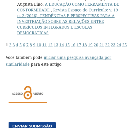
Augusta Lino,
A EDUCAÇÃO COMO FERRAMENTA DE
CONFORMIDADE
,
Revista Espaço do Currículo: v. 19
n. 2 (2026): TENDÊNCIAS E PERSPECTIVAS PARA A
INVESTIGAÇÃO SOBRE AS RELAÇÕES ENTRE
CURRÍCULOS INTEGRADOS E ESCOLAS
DEMOCRÁTICAS
1
2
3
4
5
6
7
8
9
10
11
12
13
14
15
16
17
18
19
20
21
22
23
24
25
Você também pode
iniciar uma pesquisa avançada por
similaridade
para este artigo.
ENVIAR SUBMISSÃO