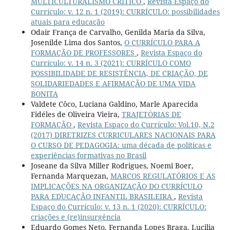
MULTICULTURALISMO CRÍTICO
,
Revista Espaço do
Currículo: v. 12 n. 1 (2019): CURRÍCULO: possibilidades
atuais para educação
Odair França de Carvalho, Genilda Maria da Silva,
Josenilde Lima dos Santos,
O CURRÍCULO PARA A
FORMAÇÃO DE PROFESSORES
,
Revista Espaço do
Currículo: v. 14 n. 3 (2021): CURRÍCULO COMO
POSSIBILIDADE DE RESISTÊNCIA, DE CRIAÇÃO, DE
SOLIDARIEDADES E AFIRMAÇÃO DE UMA VIDA
BONITA
Valdete Côco, Luciana Galdino, Marle Aparecida
Fidéles de Oliveira Vieira,
TRAJETÓRIAS DE
FORMAÇÃO
,
Revista Espaço do Currículo: Vol.10, N.2
(2017) DIRETRIZES CURRICULARES NACIONAIS PARA
O CURSO DE PEDAGOGIA: uma década de políticas e
experiências formativas no Brasil
Joseane da Silva Miller Rodrigues, Noemi Boer,
Fernanda Marquezan,
MARCOS REGULATÓRIOS E AS
IMPLICAÇÕES NA ORGANIZAÇÃO DO CURRÍCULO
PARA EDUCAÇÃO INFANTIL BRASILEIRA
,
Revista
Espaço do Currículo: v. 13 n. 1 (2020): CURRÍCULO:
criações e (re)insurgência
Eduardo Gomes Neto, Fernanda Lopes Braga, Lucilia