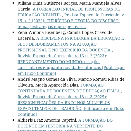
Juliana Diniz Gutierres Borges, Maria Manuela Alves
Garcia,
A FORMAÇÃO INICIAL DE PROFESSORAS DE
EDUCAÇÃO INFANTIL
,
Revista Espaço do Currículo: v.
15 n. 2 (2022): CURRÍCULO E TEORIA DO DISCURSO:
temas, estratégias e perspectivas...
Zena Winona Eisenberg, Camila Lopes Cravo de
Lacerda,
A DISCIPLINA PSICOLOGIA DA EDUCAÇÃO E
SEUS DESDOBRAMENTOS NA ATUAÇÃO
PROFISSIONAL E NO EXERCÍCIO DA DOCÊNCIA
,
Revista Espaço do Currículo: v. 16 n. 2 (2023):
REENCANTAMENTO DO MUNDO: criações
curriculares enquanto novidades utópicas [Publicação
em Fluxo Contínuo]
André Magno Gomes da Silva, Marcio Romeu Ribas de
Oliveira, Maria Aparecida Dias,
FORMAÇÃO
CONTINUADA DE DOCENTES DE EDUCAÇÃO FÍSICA
,
Revista Espaço do Currículo: v. 18 n. 3 (2025):
RESSIGNIFICAÇÕES DA BNCC NOS MÚLTIPLOS
ESPAÇO-TEMPOS DE TRADUÇÃO [Publicação em Fluxo
Contínuo]
Aldieris Braz Amorim Caprini,
A FORMAÇÃO DO
DOCENTE EM HISTÓRIA NA VERTENTE DO