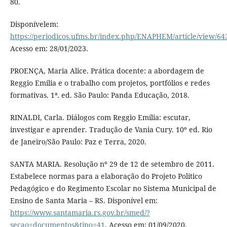
80.
Disponívelem:
https://periodicos.ufms.br/index.php/ENAPHEM/article/view/64
Acesso em: 28/01/2023.
PROENÇA, Maria Alice. Prática docente: a abordagem de
Reggio Emilia e o trabalho com projetos, portfólios e redes
formativas. 1ª. ed. São Paulo: Panda Educação, 2018.
RINALDI, Carla. Diálogos com Reggio Emília: escutar,
investigar e aprender. Tradução de Vania Cury. 10º ed. Rio
de Janeiro/São Paulo: Paz e Terra, 2020.
SANTA MARIA. Resolução nº 29 de 12 de setembro de 2011.
Estabelece normas para a elaboração do Projeto Político
Pedagógico e do Regimento Escolar no Sistema Municipal de
Ensino de Santa Maria – RS. Disponível em:
https://www.santamaria.rs.gov.br/smed/?
secao=documentos&tipo=41
. Acesso em: 01/09/2020.