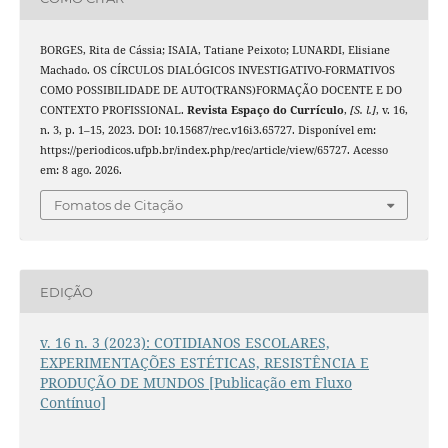
BORGES, Rita de Cássia; ISAIA, Tatiane Peixoto; LUNARDI, Elisiane
Machado. OS CÍRCULOS DIALÓGICOS INVESTIGATIVO-FORMATIVOS
COMO POSSIBILIDADE DE AUTO(TRANS)FORMAÇÃO DOCENTE E DO
CONTEXTO PROFISSIONAL.
Revista Espaço do Currículo
,
[S. l.]
, v. 16,
n. 3, p. 1–15, 2023. DOI: 10.15687/rec.v16i3.65727. Disponível em:
https://periodicos.ufpb.br/index.php/rec/article/view/65727. Acesso
em: 8 ago. 2026.
Fomatos de Citação
EDIÇÃO
v. 16 n. 3 (2023): COTIDIANOS ESCOLARES,
EXPERIMENTAÇÕES ESTÉTICAS, RESISTÊNCIA E
PRODUÇÃO DE MUNDOS [Publicação em Fluxo
Contínuo]