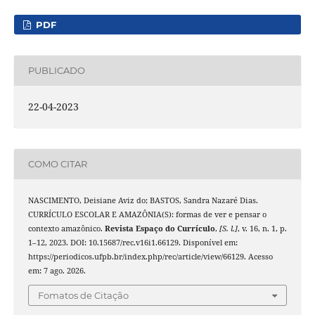
PDF
PUBLICADO
22-04-2023
COMO CITAR
NASCIMENTO, Deisiane Aviz do; BASTOS, Sandra Nazaré Dias.
CURRÍCULO ESCOLAR E AMAZÔNIA(S): formas de ver e pensar o
contexto amazônico.
Revista Espaço do Currículo
,
[S. l.]
, v. 16, n. 1, p.
1–12, 2023. DOI: 10.15687/rec.v16i1.66129. Disponível em:
https://periodicos.ufpb.br/index.php/rec/article/view/66129. Acesso
em: 7 ago. 2026.
Fomatos de Citação