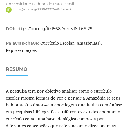
Universidade Federal do Pará, Brasil.
https://orcid.org/0000-0002-4924-2743
DOI:
https://doi.org/10.15687/rec.v16i1.66129
Currículo Escolar, Amazônia(s),
Palavras-chave:
Representações
RESUMO
A pesquisa tem por objetivo analisar como o currículo
escolar mostra formas de ver e pensar a Amazônia (e seus
habitantes). Adotou-se a abordagem qualitativa com ênfase
em pesquisas bibliográficas. Diferentes estudos apontam o
currículo como uma base ideológica composta por
diferentes concepções que referenciam e direcionam as