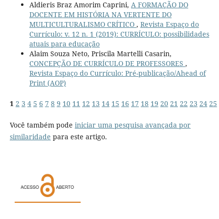
Aldieris Braz Amorim Caprini,
A FORMAÇÃO DO
DOCENTE EM HISTÓRIA NA VERTENTE DO
MULTICULTURALISMO CRÍTICO
,
Revista Espaço do
Currículo: v. 12 n. 1 (2019): CURRÍCULO: possibilidades
atuais para educação
Alaim Souza Neto, Priscila Martelli Casarin,
CONCEPÇÃO DE CURRÍCULO DE PROFESSORES
,
Revista Espaço do Currículo: Pré-publicação/Ahead of
Print (AOP)
1
2
3
4
5
6
7
8
9
10
11
12
13
14
15
16
17
18
19
20
21
22
23
24
25
Você também pode
iniciar uma pesquisa avançada por
similaridade
para este artigo.