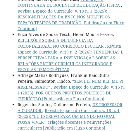
CONTINUADA DE DOCENTES DE EDUCAÇÃO FÍSICA
,
Revista Espaço do Currículo: v. 18 n. 3 (2025):
RESSIGNIFICAÇÕES DA BNCC NOS MÚLTIPLOS
ESPAÇO-TEMPOS DE TRADUÇÃO [Publicação em Fluxo
Contínuo]
Euza Alves de Souza Tesch, Helen Moura Pessoa,
REFLEXÕES SOBRE A INFLUÊNCIA DA
COLONIALIDADE NO CURRÍCULO ESCOLAR
,
Revista
Espaço do Currículo: v. 19 n. 2 (2026): TENDÊNCIAS E
PERSPECTIVAS PARA A INVESTIGAÇÃO SOBRE AS
RELAÇÕES ENTRE CURRÍCULOS INTEGRADOS E
ESCOLAS DEMOCRÁTICAS
Adriege Matias Rodrigues, Franklin Kaic Dutra-
Pereira, Saimonton Tinôco,
“SEM LEI NEM REI, ME VI
ARREMESSADO”
,
Revista Espaço do Currículo: v. 16 n.
1 (2023): POR OUTROS PROJETOS POLÍTICOS DE
CURRÍCULO [Publicação em Fluxo Contínuo]
Roger dos Santos, Guilherme Profeta,
DE PROFESSOR
A CURADOR
,
Revista Espaço do Currículo: v. 18 n. 1
(2025): "EU ESCREVO PARA UM MUNDO NO QUAL
POSSA VIVER": criações docentes e reinvenções
curriculares [Publicação em Fluxo Contínuo]