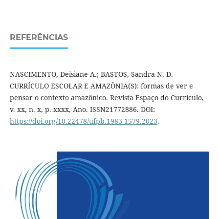
REFERÊNCIAS
NASCIMENTO, Deisiane A.; BASTOS, Sandra N. D.
CURRÍCULO ESCOLAR E AMAZÔNIA(S): formas de ver e
pensar o contexto amazônico. Revista Espaço do Currículo,
v. xx, n. x, p. xx­xx, Ano. ISSN2177­2886. DOI:
https://doi.org/10.22478/ufpb.1983-1579.2023
.