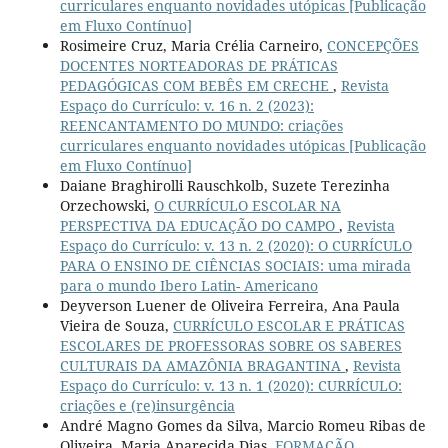
curriculares enquanto novidades utópicas [Publicação
em Fluxo Contínuo]
Rosimeire Cruz, Maria Crélia Carneiro,
CONCEPÇÕES
DOCENTES NORTEADORAS DE PRÁTICAS
PEDAGÓGICAS COM BEBÊS EM CRECHE
,
Revista
Espaço do Currículo: v. 16 n. 2 (2023):
REENCANTAMENTO DO MUNDO: criações
curriculares enquanto novidades utópicas [Publicação
em Fluxo Contínuo]
Daiane Braghirolli Rauschkolb, Suzete Terezinha
Orzechowski,
O CURRÍCULO ESCOLAR NA
PERSPECTIVA DA EDUCAÇÃO DO CAMPO
,
Revista
Espaço do Currículo: v. 13 n. 2 (2020): O CURRÍCULO
PARA O ENSINO DE CIÊNCIAS SOCIAIS: uma mirada
para o mundo Ibero Latin- Americano
Deyverson Luener de Oliveira Ferreira, Ana Paula
Vieira de Souza,
CURRÍCULO ESCOLAR E PRÁTICAS
ESCOLARES DE PROFESSORAS SOBRE OS SABERES
CULTURAIS DA AMAZÔNIA BRAGANTINA
,
Revista
Espaço do Currículo: v. 13 n. 1 (2020): CURRÍCULO:
criações e (re)insurgência
André Magno Gomes da Silva, Marcio Romeu Ribas de
Oliveira, Maria Aparecida Dias,
FORMAÇÃO