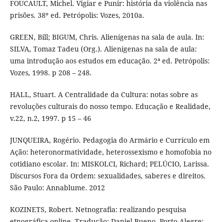
FOUCAULT, Michel. Vigiar e Punir: história da violência nas
prisões. 38º ed. Petrópolis: Vozes, 2010a.
GREEN, Bill; BIGUM, Chris. Alienígenas na sala de aula. In:
SILVA, Tomaz Tadeu (Org.). Alienígenas na sala de aula:
uma introdução aos estudos em educação. 2ª ed. Petrópolis:
Vozes, 1998. p 208 – 248.
HALL, Stuart. A Centralidade da Cultura: notas sobre as
revoluções culturais do nosso tempo. Educação e Realidade,
v.22, n.2, 1997. p 15 – 46
JUNQUEIRA, Rogério. Pedagogia do Armário e Currículo em
Ação: heteronormatividade, heterossexismo e homofobia no
cotidiano escolar. In: MISKOLCI, Richard; PELÚCIO, Larissa.
Discursos Fora da Ordem: sexualidades, saberes e direitos.
São Paulo: Annablume. 2012
KOZINETS, Robert. Netnografia: realizando pesquisa
etnográfica online. Tradução: Daniel Bueno. Porto Alegre: