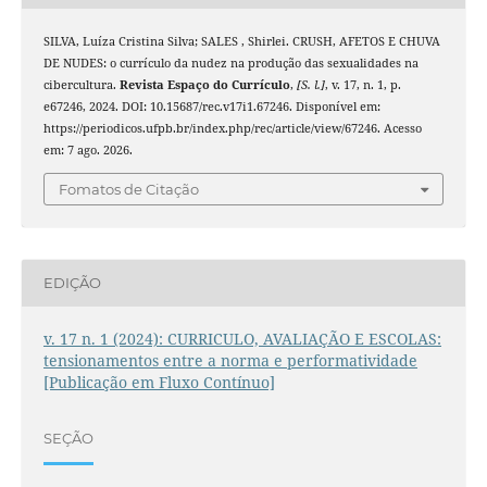
SILVA, Luíza Cristina Silva; SALES , Shirlei. CRUSH, AFETOS E CHUVA
DE NUDES: o currículo da nudez na produção das sexualidades na
cibercultura.
Revista Espaço do Currículo
,
[S. l.]
, v. 17, n. 1, p.
e67246, 2024. DOI: 10.15687/rec.v17i1.67246. Disponível em:
https://periodicos.ufpb.br/index.php/rec/article/view/67246. Acesso
em: 7 ago. 2026.
Fomatos de Citação
EDIÇÃO
v. 17 n. 1 (2024): CURRICULO, AVALIAÇÃO E ESCOLAS:
tensionamentos entre a norma e performatividade
[Publicação em Fluxo Contínuo]
SEÇÃO