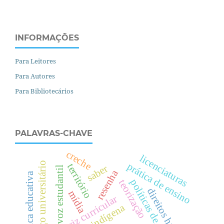
INFORMAÇÕES
Para Leitores
Para Autores
Para Bibliotecários
PALAVRAS-CHAVE
creche
licenciaturas
espaço universitário
prática de ensino
território
saber
voz estudantil
resenha
política educativa
políticas de avaliação
teorização
d
i
r
e
i
t
o
s
u
m
a
n
o
s
mídia
diretriz curricular