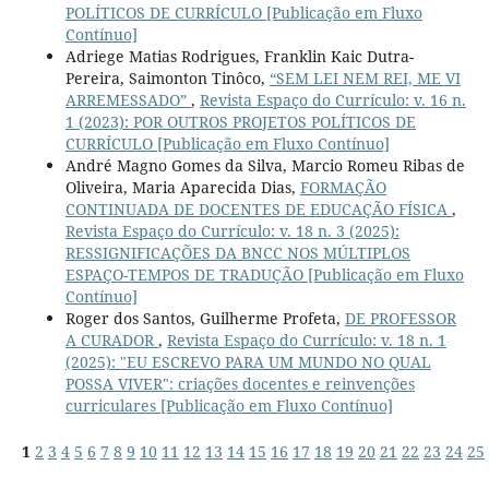
POLÍTICOS DE CURRÍCULO [Publicação em Fluxo
Contínuo]
Adriege Matias Rodrigues, Franklin Kaic Dutra-
Pereira, Saimonton Tinôco,
“SEM LEI NEM REI, ME VI
ARREMESSADO”
,
Revista Espaço do Currículo: v. 16 n.
1 (2023): POR OUTROS PROJETOS POLÍTICOS DE
CURRÍCULO [Publicação em Fluxo Contínuo]
André Magno Gomes da Silva, Marcio Romeu Ribas de
Oliveira, Maria Aparecida Dias,
FORMAÇÃO
CONTINUADA DE DOCENTES DE EDUCAÇÃO FÍSICA
,
Revista Espaço do Currículo: v. 18 n. 3 (2025):
RESSIGNIFICAÇÕES DA BNCC NOS MÚLTIPLOS
ESPAÇO-TEMPOS DE TRADUÇÃO [Publicação em Fluxo
Contínuo]
Roger dos Santos, Guilherme Profeta,
DE PROFESSOR
A CURADOR
,
Revista Espaço do Currículo: v. 18 n. 1
(2025): "EU ESCREVO PARA UM MUNDO NO QUAL
POSSA VIVER": criações docentes e reinvenções
curriculares [Publicação em Fluxo Contínuo]
1
2
3
4
5
6
7
8
9
10
11
12
13
14
15
16
17
18
19
20
21
22
23
24
25