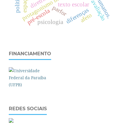
protagonismo indígena
h
.
texto escolar
parfor
diferenças
pré-escola
afeto
psicologia
FINANCIAMENTO
REDES SOCIAIS