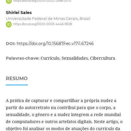
https://orcid.org/0000-0002-2486-3375
Shirlei Sales
Universidade Federal de Minas Gerais, Brasil.
https://orcid.org/0000-0003-4446-9508
DOI:
https://doi.org/10.15687/rec.v17i1.67246
Currículo, Sexualidades, Cibercultura
Palavras-chave:
RESUMO
A prática de capturar e compartilhar a própria nudez a
partir do autorretrato nu contribui para que o corpo, a
sexualidade, o gênero e a nudez integrem a rede mundial
de computadores e outros artefatos digitais. Neste artigo, o
objetivo foi analisar os modos de atuações do currículo da