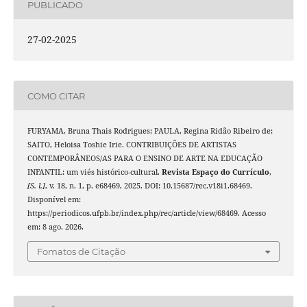
PUBLICADO
27-02-2025
COMO CITAR
FURYAMA, Bruna Thais Rodrigues; PAULA, Regina Ridão Ribeiro de;
SAITO, Heloisa Toshie Irie. CONTRIBUIÇÕES DE ARTISTAS
CONTEMPORÂNEOS/AS PARA O ENSINO DE ARTE NA EDUCAÇÃO
INFANTIL: um viés histórico-cultural.
Revista Espaço do Currículo
,
[S. l.]
, v. 18, n. 1, p. e68469, 2025. DOI: 10.15687/rec.v18i1.68469.
Disponível em:
https://periodicos.ufpb.br/index.php/rec/article/view/68469. Acesso
em: 8 ago. 2026.
Fomatos de Citação