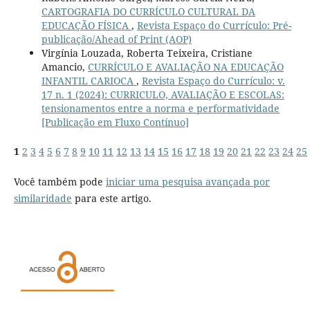
CARTOGRAFIA DO CURRÍCULO CULTURAL DA
EDUCAÇÃO FÍSICA
,
Revista Espaço do Currículo: Pré-
publicação/Ahead of Print (AOP)
Virgínia Louzada, Roberta Teixeira, Cristiane
Amancio,
CURRÍCULO E AVALIAÇÃO NA EDUCAÇÃO
INFANTIL CARIOCA
,
Revista Espaço do Currículo: v.
17 n. 1 (2024): CURRICULO, AVALIAÇÃO E ESCOLAS:
tensionamentos entre a norma e performatividade
[Publicação em Fluxo Contínuo]
1
2
3
4
5
6
7
8
9
10
11
12
13
14
15
16
17
18
19
20
21
22
23
24
25
Você também pode
iniciar uma pesquisa avançada por
similaridade
para este artigo.