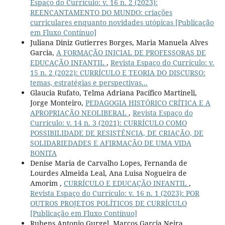
Espaço do Currículo: v. 16 n. 2 (2023):
REENCANTAMENTO DO MUNDO: criações
curriculares enquanto novidades utópicas [Publicação
em Fluxo Contínuo]
Juliana Diniz Gutierres Borges, Maria Manuela Alves
Garcia,
A FORMAÇÃO INICIAL DE PROFESSORAS DE
EDUCAÇÃO INFANTIL
,
Revista Espaço do Currículo: v.
15 n. 2 (2022): CURRÍCULO E TEORIA DO DISCURSO:
temas, estratégias e perspectivas...
Glaucia Rufato, Telma Adriana Pacífico Martineli,
Jorge Monteiro,
PEDAGOGIA HISTÓRICO CRÍTICA E A
APROPRIAÇÃO NEOLIBERAL
,
Revista Espaço do
Currículo: v. 14 n. 3 (2021): CURRÍCULO COMO
POSSIBILIDADE DE RESISTÊNCIA, DE CRIAÇÃO, DE
SOLIDARIEDADES E AFIRMAÇÃO DE UMA VIDA
BONITA
Denise Maria de Carvalho Lopes, Fernanda de
Lourdes Almeida Leal, Ana Luisa Nogueira de
Amorim ,
CURRÍCULO E EDUCAÇÃO INFANTIL
,
Revista Espaço do Currículo: v. 16 n. 1 (2023): POR
OUTROS PROJETOS POLÍTICOS DE CURRÍCULO
[Publicação em Fluxo Contínuo]
Rubens Antonio Gurgel, Marcos Garcia Neira,