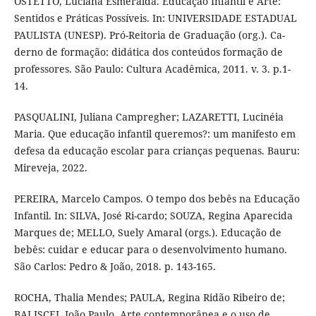
OSTETTO, Luciana Esmeralda. Educação Infantil e Arte:
Sentidos e Práticas Possíveis. In: UNIVERSIDADE ESTADUAL
PAULISTA (UNESP). Pró-Reitoria de Graduação (org.). Ca-
derno de formação: didática dos conteúdos formação de
professores. São Paulo: Cultura Acadêmica, 2011. v. 3. p.1-
14.
PASQUALINI, Juliana Campregher; LAZARETTI, Lucinéia
Maria. Que educação infantil queremos?: um manifesto em
defesa da educação escolar para crianças pequenas. Bauru:
Mireveja, 2022.
PEREIRA, Marcelo Campos. O tempo dos bebês na Educação
Infantil. In: SILVA, José Ri-cardo; SOUZA, Regina Aparecida
Marques de; MELLO, Suely Amaral (orgs.). Educação de
bebês: cuidar e educar para o desenvolvimento humano.
São Carlos: Pedro & João, 2018. p. 143-165.
ROCHA, Thalia Mendes; PAULA, Regina Ridão Ribeiro de;
BALISCEI, João Paulo. Arte contemporânea e o uso de