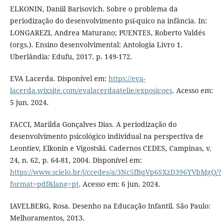
ELKONIN, Daniil Barisovich. Sobre o problema da
periodização do desenvolvimento psí-quico na infância. In:
LONGAREZI, Andrea Maturano; PUENTES, Roberto Valdés
(orgs.). Ensino desenvolvimental: Antologia Livro 1.
Uberlândia: Edufu, 2017. p. 149-172.
EVA Lacerda. Disponível em:
https://eva-
lacerda.wixsite.com/evalacerdaatelie/exposicoes
. Acesso em:
5 jun. 2024.
FACCI, Marilda Gonçalves Dias. A periodização do
desenvolvimento psicológico individual na perspectiva de
Leontiev, Elkonin e Vigostski. Cadernos CEDES, Campinas, v.
24, n. 62, p. 64-81, 2004. Disponível em:
https://www.scielo.br/j/ccedes/a/3Nc5fBqVp6SXzD396YVbMgQ/?
format=pdf&lang=pt
. Acesso em: 6 jun. 2024.
IAVELBERG, Rosa. Desenho na Educação Infantil. São Paulo:
Melhoramentos, 2013.