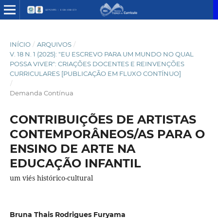
INÍCIO
/
ARQUIVOS
/
V. 18 N. 1 (2025): "EU ESCREVO PARA UM MUNDO NO QUAL
POSSA VIVER": CRIAÇÕES DOCENTES E REINVENÇÕES
CURRICULARES [PUBLICAÇÃO EM FLUXO CONTÍNUO]
/
Demanda Contínua
CONTRIBUIÇÕES DE ARTISTAS
CONTEMPORÂNEOS/AS PARA O
ENSINO DE ARTE NA
EDUCAÇÃO INFANTIL
um viés histórico-cultural
Bruna Thais Rodrigues Furyama