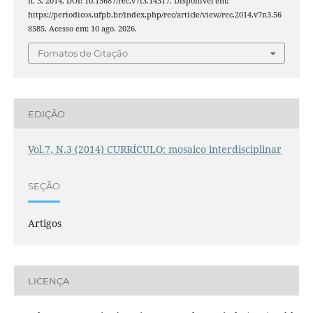
n. 3, 2014. DOI: 10.15687/rec.v7i3.14317. Disponível em:
https://periodicos.ufpb.br/index.php/rec/article/view/rec.2014.v7n3.56
8585. Acesso em: 10 ago. 2026.
Fomatos de Citação
EDIÇÃO
Vol.7, N.3 (2014) CURRÍCULO: mosaico interdisciplinar
SEÇÃO
Artigos
LICENÇA