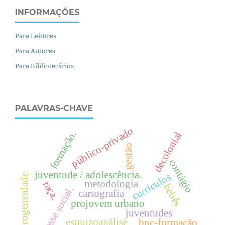
INFORMAÇÕES
Para Leitores
Para Autores
Para Bibliotecários
PALAVRAS-CHAVE
público-privado
formação.
decolonial
gestão
contágio
juventude / adolescência.
currículos
heterogeneidade
metodologia
raça.
bebês
.
cartografia
projovem urbano
juventudes
c
l
a
s
s
e
s
o
c
i
a
l
esquizoanálise
bnc-formação