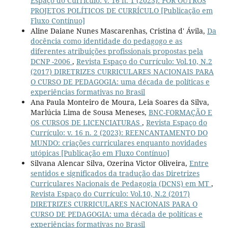
Espaço do Currículo: v. 16 n. 1 (2023): POR OUTROS
PROJETOS POLÍTICOS DE CURRÍCULO [Publicação em
Fluxo Contínuo]
Aline Daiane Nunes Mascarenhas, Cristina d' Ávila,
Da
docência como identidade do pedagogo e as
diferentes atribuições profissionais propostas pela
DCNP -2006
,
Revista Espaço do Currículo: Vol.10, N.2
(2017) DIRETRIZES CURRICULARES NACIONAIS PARA
O CURSO DE PEDAGOGIA: uma década de políticas e
experiências formativas no Brasil
Ana Paula Monteiro de Moura, Leia Soares da Silva,
Marlúcia Lima de Sousa Meneses,
BNC-FORMAÇÃO E
OS CURSOS DE LICENCIATURAS
,
Revista Espaço do
Currículo: v. 16 n. 2 (2023): REENCANTAMENTO DO
MUNDO: criações curriculares enquanto novidades
utópicas [Publicação em Fluxo Contínuo]
Silvana Alencar Silva, Ozerina Victor Oliveira,
Entre
sentidos e significados da tradução das Diretrizes
Curriculares Nacionais de Pedagogia (DCNS) em MT
,
Revista Espaço do Currículo: Vol.10, N.2 (2017)
DIRETRIZES CURRICULARES NACIONAIS PARA O
CURSO DE PEDAGOGIA: uma década de políticas e
experiências formativas no Brasil