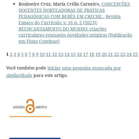
Rosimeire Cruz, Maria Crélia Carneiro,
CONCEPÇÕES
DOCENTES NORTEADORAS DE PRÁTICAS
PEDAGÓGICAS COM BEBÊS EM CRECHE
,
Revista
Espaço do Currículo: v. 16 n. 2 (2023):
REENCANTAMENTO DO MUNDO: criações
curriculares enquanto novidades utópicas [Publicação
em Fluxo Contínuo]
1
2
3
4
5
6
7
8
9
10
11
12
13
14
15
16
17
18
19
20
21
22
23
24
25
Você também pode
iniciar uma pesquisa avançada por
similaridade
para este artigo.