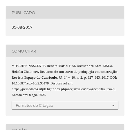
PUBLICADO
31-08-2017
COMO CITAR
MOSCHEN NASCENTE, Renata Maria; HAI, Alessandra Arce; SISLA,
Heloísa Chalmers. Dez anos de um curso de pedagogia em construção.
Revista Espaço do Currículo
,
[S. l.]
, v. 10, n. 2, p. 327–343, 2017. DOI:
10.15687/rec.v10i2.35479. Disponível em:
https://periodicos.ufpb.br/index.php/rec/article/view/rec.v10i2.35479.
Acesso em: 8 ago. 2026.
Fomatos de Citação