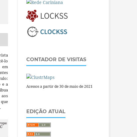
ista
CONTADOR DE VISITAS
ê-lo
m em
ntes
culo:
o e a
Acessos a partir de 30 de maio de 2021
ibua
 aos
a que
.
EDIÇÃO ATUAL