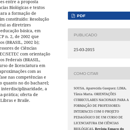
ões entre a proposta
ias Biológicas e textos
 para a formação de
PDF
sim constituído: Resolução
ui as diretrizes
 educação básica, em
PUBLICADO
CP n. 2, de 2002 que
os (BRASIL, 2002 b);
essores de Ciências
25-03-2015
MEC/SETEC com orientação
tos Federais (BRASIL,
urso de licenciatura em
s aproximações com as
COMO CITAR
nfase nas competências e
ndo quanto no do bacharel;
 interdisciplinaridade, a
SOUSA, Aparecida Gasquez; LIMA,
a-prática; oferta de
Tânia Maria. ORIENTAÇÕES
Libras e Braile.
CURRICULARES NACIONAIS PARA A
FORMAÇÃO DE PROFESSORES:
INTERFACES COM O PROJETO
PEDAGÓGICO DE UM CURSO DE
LICENCIATURA EM CIÊNCIAS
BIOLÓGICAS.
Revista Espaço do