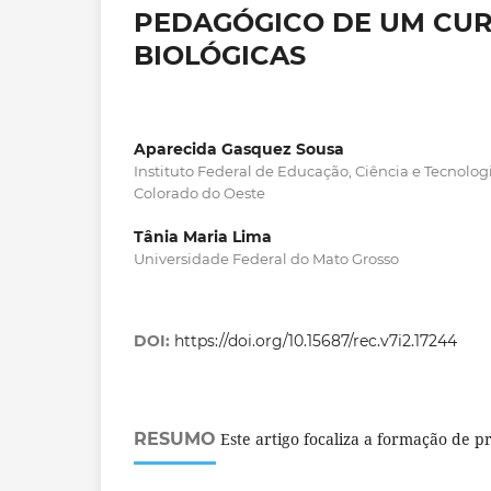
PEDAGÓGICO DE UM CURS
BIOLÓGICAS
Aparecida Gasquez Sousa
Instituto Federal de Educação, Ciência e Tecnolo
Colorado do Oeste
Tânia Maria Lima
Universidade Federal do Mato Grosso
DOI:
https://doi.org/10.15687/rec.v7i2.17244
RESUMO
Este artigo focaliza a formação de p