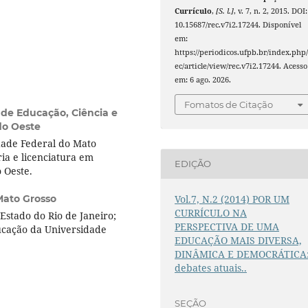
Currículo
,
[S. l.]
, v. 7, n. 2, 2015. DOI:
10.15687/rec.v7i2.17244. Disponível
em:
https://periodicos.ufpb.br/index.php/
ec/article/view/rec.v7i2.17244. Acesso
em: 6 ago. 2026.
Fomatos de Citação
l de Educação, Ciência e
do Oeste
dade Federal do Mato
ia e licenciatura em
EDIÇÃO
 Oeste.
Vol.7, N.2 (2014) POR UM
Mato Grosso
CURRÍCULO NA
stado do Rio de Janeiro;
PERSPECTIVA DE UMA
cação da Universidade
EDUCAÇÃO MAIS DIVERSA,
DINÂMICA E DEMOCRÁTICA
debates atuais..
SEÇÃO