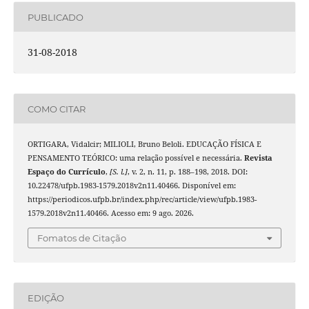
PUBLICADO
31-08-2018
COMO CITAR
ORTIGARA, Vidalcir; MILIOLI, Bruno Beloli. EDUCAÇÃO FÍSICA E
PENSAMENTO TEÓRICO: uma relação possível e necessária.
Revista
Espaço do Currículo
,
[S. l.]
, v. 2, n. 11, p. 188–198, 2018. DOI:
10.22478/ufpb.1983-1579.2018v2n11.40466. Disponível em:
https://periodicos.ufpb.br/index.php/rec/article/view/ufpb.1983-
1579.2018v2n11.40466. Acesso em: 9 ago. 2026.
Fomatos de Citação
EDIÇÃO