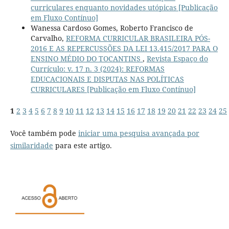
curriculares enquanto novidades utópicas [Publicação
em Fluxo Contínuo]
Wanessa Cardoso Gomes, Roberto Francisco de
Carvalho,
REFORMA CURRICULAR BRASILEIRA PÓS-
2016 E AS REPERCUSSÕES DA LEI 13.415/2017 PARA O
ENSINO MÉDIO DO TOCANTINS
,
Revista Espaço do
Currículo: v. 17 n. 3 (2024): REFORMAS
EDUCACIONAIS E DISPUTAS NAS POLÍTICAS
CURRICULARES [Publicação em Fluxo Contínuo]
1
2
3
4
5
6
7
8
9
10
11
12
13
14
15
16
17
18
19
20
21
22
23
24
25
Você também pode
iniciar uma pesquisa avançada por
similaridade
para este artigo.