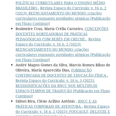
POLÍTICAS CURRICULARES PARA O ENSINO MÉDIO
BRASILEIRO
,
Revista Espaço do Currículo: v. 16 n. 2
(2023): REENCANTAMENTO DO MUNDO: criações
curriculares enquanto novidades utópicas [Publicação
em Fluxo Contínuo]
Rosimeire Cruz, Maria Crélia Carneiro,
CONCEPÇÕES
DOCENTES NORTEADORAS DE PRÁTICAS
PEDAGÓGICAS COM BEBÊS EM CRECHE
,
Revista
Espaço do Currículo: v. 16 n. 2 (2023):
REENCANTAMENTO DO MUNDO: criações
curriculares enquanto novidades utópicas [Publicação
em Fluxo Contínuo]
André Magno Gomes da Silva, Marcio Romeu Ribas de
Oliveira, Maria Aparecida Dias,
FORMAÇÃO
CONTINUADA DE DOCENTES DE EDUCAÇÃO FÍSICA
,
Revista Espaço do Currículo: v. 18 n. 3 (2025):
RESSIGNIFICAÇÕES DA BNCC NOS MÚLTIPLOS
ESPAÇO-TEMPOS DE TRADUÇÃO [Publicação em Fluxo
Contínuo]
Sidnei Riva, Clésio Acilino Antônio ,
BNCC E AS
PRÁTICAS CORPORAIS DE AVENTURA
,
Revista Espaço
do Currículo: v. 18 n. 2 (2025): FOUCAULT, DELEUZE E