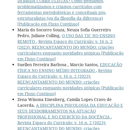
DERRIDA CURRICULISTAS? Como pensamos,
problematizamos e criamos currículos com
ferramentas metodológicas e conceituais pós-
estruturalistas (ou da filosofia da diferença)
[Publicação em Fluxo Contínuo]
Maria do Socorro Souza, Neuza Sofia Guerreiro
Pedro, Juliane Colling,
O USO DAS TIC NO ENSINO
REMOTO
,
Revista Espaço do Currículo: v. 16 n. 2
(2023): REENCANTAMENTO DO MUNDO: criações
curriculares enquanto novidades utópicas [Publicação
em Fluxo Contínuo]
Suellen Ferreira Barbosa , Marcio Santos,
EDUCAÇÃO
FÍSICA NO ENSINO MÉDIO INTEGRADO
,
Revista
Espaço do Currículo: v. 16 n. 2 (2023):
REENCANTAMENTO DO MUNDO: criações
curriculares enquanto novidades utópicas [Publicação
em Fluxo Contínuo]
Zena Winona Eisenberg, Camila Lopes Cravo de
Lacerda,
A DISCIPLINA PSICOLOGIA DA EDUCAÇÃO E
SEUS DESDOBRAMENTOS NA ATUAÇÃO
PROFISSIONAL E NO EXERCÍCIO DA DOCÊNCIA
,
Revista Espaço do Currículo: v. 16 n. 2 (2023):
REENCANTAMENTO DO MUNDO: criações