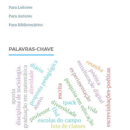
Para Leitores
Para Autores
Para Bibliotecários
PALAVRAS-CHAVE
proposta pedagógica
resenha
enculturação digital
diário
graduação em matemática
disciplina de sociologia.
experimentação
poética
escrevinhações-poéticas
alteridade
pesquisa em educação
escrita
aporia
aluno.
diversidade
tpack
vida
professor
ffsd
escolas do campo
luta de classes