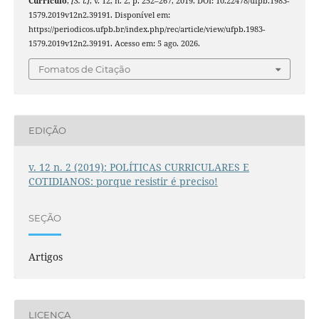
Currículo
,
[S. l.]
, v. 12, n. 2, p. 252–267, 2019. DOI: 10.22478/ufpb.1983-
1579.2019v12n2.39191. Disponível em:
https://periodicos.ufpb.br/index.php/rec/article/view/ufpb.1983-
1579.2019v12n2.39191. Acesso em: 5 ago. 2026.
Fomatos de Citação
EDIÇÃO
v. 12 n. 2 (2019): POLÍTICAS CURRICULARES E
COTIDIANOS: porque resistir é preciso!
SEÇÃO
Artigos
LICENÇA