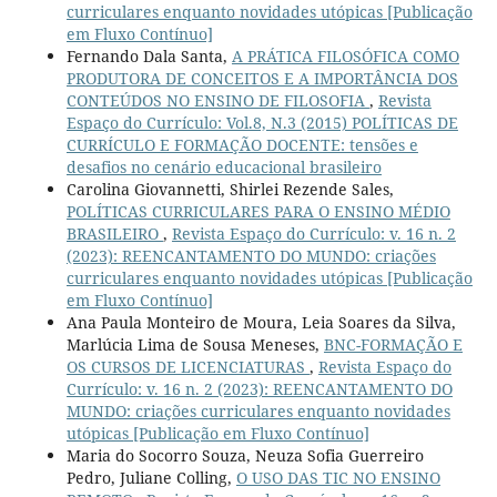
curriculares enquanto novidades utópicas [Publicação
em Fluxo Contínuo]
Fernando Dala Santa,
A PRÁTICA FILOSÓFICA COMO
PRODUTORA DE CONCEITOS E A IMPORTÂNCIA DOS
CONTEÚDOS NO ENSINO DE FILOSOFIA
,
Revista
Espaço do Currículo: Vol.8, N.3 (2015) POLÍTICAS DE
CURRÍCULO E FORMAÇÃO DOCENTE: tensões e
desafios no cenário educacional brasileiro
Carolina Giovannetti, Shirlei Rezende Sales,
POLÍTICAS CURRICULARES PARA O ENSINO MÉDIO
BRASILEIRO
,
Revista Espaço do Currículo: v. 16 n. 2
(2023): REENCANTAMENTO DO MUNDO: criações
curriculares enquanto novidades utópicas [Publicação
em Fluxo Contínuo]
Ana Paula Monteiro de Moura, Leia Soares da Silva,
Marlúcia Lima de Sousa Meneses,
BNC-FORMAÇÃO E
OS CURSOS DE LICENCIATURAS
,
Revista Espaço do
Currículo: v. 16 n. 2 (2023): REENCANTAMENTO DO
MUNDO: criações curriculares enquanto novidades
utópicas [Publicação em Fluxo Contínuo]
Maria do Socorro Souza, Neuza Sofia Guerreiro
Pedro, Juliane Colling,
O USO DAS TIC NO ENSINO