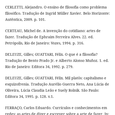
CERLETTI, Alejandro. O ensino de filosofia como problema
filosófico. Tradução de Ingrid Müller Xavier. Belo Horizonte:
Autêntica, 2009. p. 101.
CERTEAU, Michel de. A invenção do cotidiano: artes de
fazer. Tradução de Ephraim Ferreira Alves. 22. ed.
Petrópolis, Rio de Janeiro: Vozes, 1994. p. 316.
DELEUZE, Gilles; GUATTARI, Félix. O que é a filosofia?
Tradução de Bento Prado Jr. e Alberto Alonso Muñoz. 1. ed.
Rio de Janeiro: Editora 34, 1992. p. 279.
DELEUZE, Gilles; GUATTARI, Félix. Mil platôs: capitalismo e
esquizofrenia. Tradução Aurélio Guerra Neto, Ana Lúcia de
Oliveira, Lúcia Claudia Leão e Suely Rolnik. São Paulo:
Editora 34, 1995. p. 128. v.1.
FERRAÇO, Carlos Eduardo. Currículos e conhecimentos em
redes: as artes de dizer e escrever sobre a arte de fazer. In: