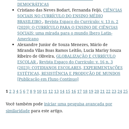
DEMOCRÁTICAS
Cristiano das Neves Bodart, Fernanda Feijó,
CIÊNCIAS
SOCIAIS NO CURRÍCULO DO ENSINO MÉDIO
BRASILEIRO
,
Revista Espaço do Currículo: v. 13 n. 2
(2020): O CURRÍCULO PARA O ENSINO DE CIÊNCIAS
SOCIAIS: uma mirada para o mundo Ibero Latin-
Americano
Alexandre Junior de Souza Menezes, Mário de
Miranda Vilas Boas Ramos Leitão, Lucia Marisy Souza
Ribeiro de Oliveira,
GLOBALIZAÇÃO E CURRÍCULO
ESCOLAR
,
Revista Espaço do Currículo: v. 16 n. 3
(2023): COTIDIANOS ESCOLARES, EXPERIMENTAÇÕES
ESTÉTICAS, RESISTÊNCIA E PRODUÇÃO DE MUNDOS
[Publicação em Fluxo Contínuo]
1
2
3
4
5
6
7
8
9
10
11
12
13
14
15
16
17
18
19
20
21
22
23
24
25
Você também pode
iniciar uma pesquisa avançada por
similaridade
para este artigo.