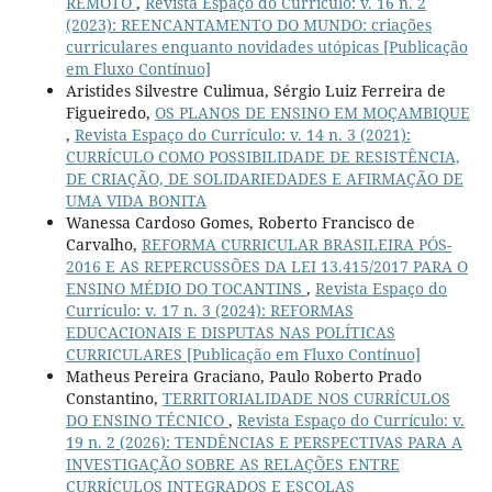
REMOTO
,
Revista Espaço do Currículo: v. 16 n. 2
(2023): REENCANTAMENTO DO MUNDO: criações
curriculares enquanto novidades utópicas [Publicação
em Fluxo Contínuo]
Aristides Silvestre Culimua, Sérgio Luiz Ferreira de
Figueiredo,
OS PLANOS DE ENSINO EM MOÇAMBIQUE
,
Revista Espaço do Currículo: v. 14 n. 3 (2021):
CURRÍCULO COMO POSSIBILIDADE DE RESISTÊNCIA,
DE CRIAÇÃO, DE SOLIDARIEDADES E AFIRMAÇÃO DE
UMA VIDA BONITA
Wanessa Cardoso Gomes, Roberto Francisco de
Carvalho,
REFORMA CURRICULAR BRASILEIRA PÓS-
2016 E AS REPERCUSSÕES DA LEI 13.415/2017 PARA O
ENSINO MÉDIO DO TOCANTINS
,
Revista Espaço do
Currículo: v. 17 n. 3 (2024): REFORMAS
EDUCACIONAIS E DISPUTAS NAS POLÍTICAS
CURRICULARES [Publicação em Fluxo Contínuo]
Matheus Pereira Graciano, Paulo Roberto Prado
Constantino,
TERRITORIALIDADE NOS CURRÍCULOS
DO ENSINO TÉCNICO
,
Revista Espaço do Currículo: v.
19 n. 2 (2026): TENDÊNCIAS E PERSPECTIVAS PARA A
INVESTIGAÇÃO SOBRE AS RELAÇÕES ENTRE
CURRÍCULOS INTEGRADOS E ESCOLAS