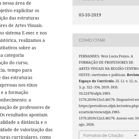
a nessa área de
etivo explicitar os
03-10-2019
ição das estruturas
res de Artes Visuais.
no sistema E-mec e nos
istórica, realizamos a
COMO CITAR
itativos sobre as
ua categoria
FERNANDES, Vera Lucia Penzo. A
ação do curso,
FORMAÇÃO DE PROFESSORES DE
ARTES VISUAIS NA REGIÃO CENTRO
cia, tempo para
OESTE: currículos e políticas.
Revist
e das estruturas
Espaço do Currículo
,
[S. l.]
, v. 12, n.
xpressas nos eixos
3, p. 322–334, 2019. DOI:
a e a formação
10.22478/ufpb.1983-
conhecimento; a
1579.2019v12n3.46179. Disponível em
https://periodicos.ufpb.br/index.php/
rmação de professores de
ec/article/view/ufpb.1983-
. Os resultados apontam
1579.2019v12n3.46179. Acesso em: 10
lidade a distância e o
ago. 2026.
sidade de valorização das
Fomatos de Citação
uturas curriculares, como