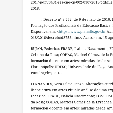
2017-pdf/70431-res-cne-cp-002-03072015-pdf/file
2018.
_______. Decreto nº 8.752, de 9 de maio de 2016. 
Formação dos Profissionais da Educação Básica. 
Disponível em: <
https://www.planalto.gov.br
/cci
018/2016/decreto/d8752.htm>. Acesso em: 15 ago
BUJÁN, Federico; FRADE, Isabela Nascimento; 
Cristina da Rosa; COHAS, Maricel Gómez de la E
formación docente em artes: miradas desde Amé
Florianópolis: UDESC; Universidade de Playa Anc
Puntángeles, 2018.
FERNANDES, Vera Lúcia Penzo. Alterações curri
licenciatura em artes visuais: análise de uma ex
Federico; FRADE, Isabela Nascimento; FONSECA 
da Rosa; COHAS, Maricel Gómez de la Errechea. 
formación docente em artes: miradas desde Amé