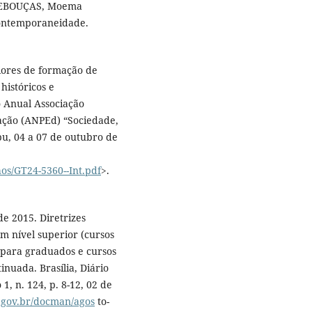
 REBOUÇAS, Moema
contemporaneidade.
iores de formação de
históricos e
o Anual Associação
ação (ANPEd) “Sociedade,
u, 04 a 07 de outubro de
os/GT24-5360--Int.pdf
>.
de 2015. Diretrizes
em nível superior (cursos
 para graduados e cursos
nuada. Brasília, Diário
 1, n. 124, p. 8-12, 02 de
c.gov.br/docman/agos
to-