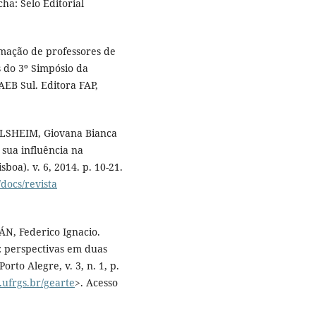
ha: Selo Editorial
mação de professores de
s do 3º Simpósio da
AEB Sul. Editora FAP,
LLSHEIM, Giovana Bianca
 sua influência na
boa). v. 6, 2014. p. 10-21.
/docs/revista
ÁN, Federico Ignacio.
: perspectivas em duas
rto Alegre, v. 3, n. 1, p.
r.ufrgs.br/gearte
>. Acesso