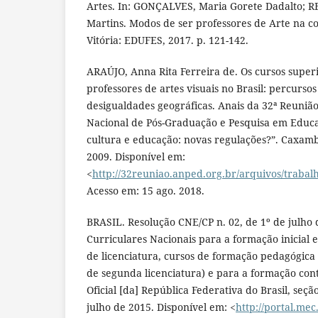
Artes. In: GONÇALVES, Maria Gorete Dadalto;
Martins. Modos de ser professores de Arte na 
Vitória: EDUFES, 2017. p. 121-142.
ARAÚJO, Anna Rita Ferreira de. Os cursos super
professores de artes visuais no Brasil: percursos 
desigualdades geográficas. Anais da 32ª Reuniã
Nacional de Pós-Graduação e Pesquisa em Educ
cultura e educação: novas regulações?”. Caxamb
2009. Disponível em:
<
http://32reuniao.anped.org.br/arquivos/trabalh
Acesso em: 15 ago. 2018.
BRASIL. Resolução CNE/CP n. 02, de 1º de julho 
Curriculares Nacionais para a formação inicial 
de licenciatura, cursos de formação pedagógica
de segunda licenciatura) e para a formação conti
Oficial [da] República Federativa do Brasil, seção
julho de 2015. Disponível em: <
http://portal.me