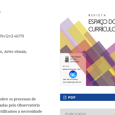
.
019v12n3.46179
, Artes visuais,
PDF
sobre os processos de
zadas pelo Observatório
ntificamos a necessidade
PUBLICADO