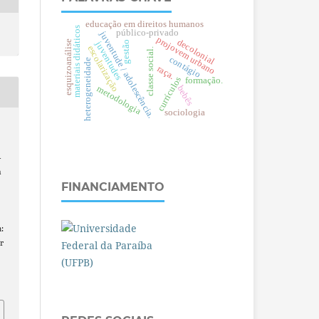
educação em direitos humanos
materiais didáticos
público-privado
juventude / adolescência.
projovem urbano
decolonial
esquizoanálise
gestão
juventudes
escolarização
.
contágio
heterogeneidade
raça.
c
l
a
s
s
e
s
o
c
i
a
l
currículos
formação.
bebês
metodologia
sociologia
-
a
FINANCIAMENTO
:
r