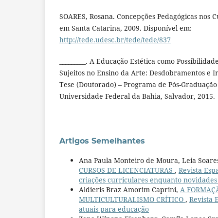
SOARES, Rosana. Concepções Pedagógicas nos Cur
em Santa Catarina, 2009. Disponível em:
http://tede.udesc.br/tede/tede/837
_________. A Educação Estética como Possibilida
Sujeitos no Ensino da Arte: Desdobramentos e Imp
Tese (Doutorado) – Programa de Pós-Graduação
Universidade Federal da Bahia, Salvador, 2015.
Artigos Semelhantes
Ana Paula Monteiro de Moura, Leia Soare
CURSOS DE LICENCIATURAS
,
Revista Es
criações curriculares enquanto novidades
Aldieris Braz Amorim Caprini,
A FORMAÇÃ
MULTICULTURALISMO CRÍTICO
,
Revista 
atuais para educação