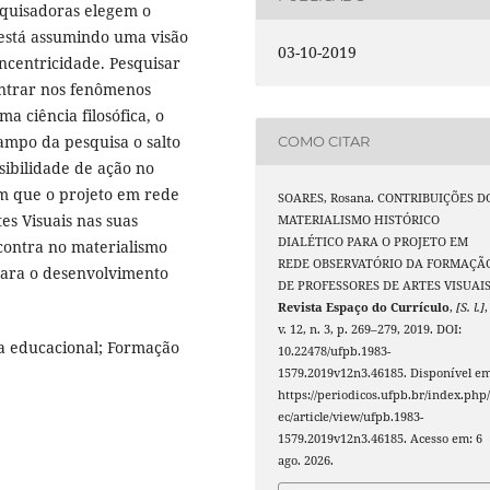
squisadoras elegem o
o está assumindo uma visão
03-10-2019
centricidade. Pesquisar
dentrar nos fenômenos
a ciência filosófica, o
campo da pesquisa o salto
COMO CITAR
sibilidade de ação no
im que o projeto em rede
SOARES, Rosana. CONTRIBUIÇÕES D
es Visuais nas suas
MATERIALISMO HISTÓRICO
DIALÉTICO PARA O PROJETO EM
contra no materialismo
REDE OBSERVATÓRIO DA FORMAÇÃ
 para o desenvolvimento
DE PROFESSORES DE ARTES VISUAIS
Revista Espaço do Currículo
,
[S. l.]
,
v. 12, n. 3, p. 269–279, 2019. DOI:
a educacional; Formação
10.22478/ufpb.1983-
1579.2019v12n3.46185. Disponível em
https://periodicos.ufpb.br/index.php/
ec/article/view/ufpb.1983-
1579.2019v12n3.46185. Acesso em: 6
ago. 2026.