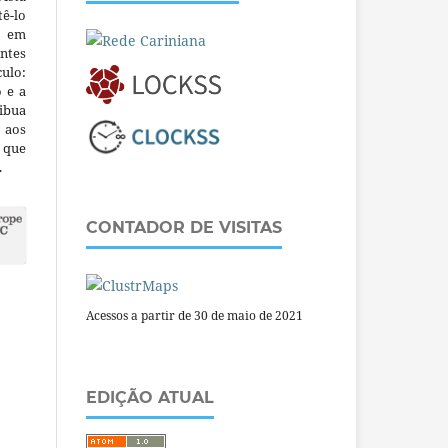
ê-lo
m em
ntes
culo:
o e a
ibua
 aos
a que
.
CONTADOR DE VISITAS
Acessos a partir de 30 de maio de 2021
EDIÇÃO ATUAL