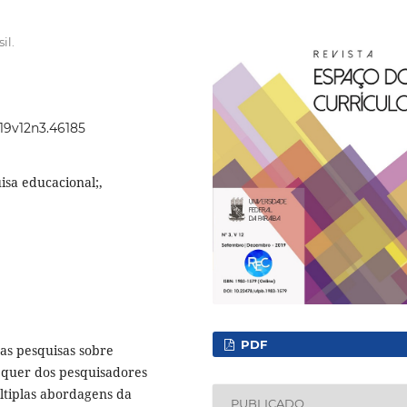
il.
019v12n3.46185
isa educacional;,
PDF
nas pesquisas sobre
requer dos pesquisadores
ltiplas abordagens da
PUBLICADO