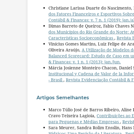
Christiane Larissa Duarte do Nascimento,
dos Fatores Financeiros e Esportivos Sobre
Contábil & Finanças: v. 7 n. 1 (2019): jan./a
Dimas Barreto de Queiroz, Fabio Chaves No
dos Municípios do Rio Grande do Norte: A
Características Socioeconômicas
,
Revista 
Vinícius Gomes Martins, Luiz Felipe de Ar
Oliveira Araújo,
A Utilização de Modelos 
Balanced Scorecard: Estudo de Caso em u
& Finanças: v. 1 n. 1 (2013): jan./jun.
Márcia Josienne Monteiro Chacon, Daniel 
Institucional y Cadena de Valor de la Inf
- Brasil
,
Revista Evidenciação Contábil & Fin
Artigos Semelhantes
Marco Túlio José de Barros Ribeiro, Aline
Cravo Teixeira Lagioia,
Contribuições ao 
para Pequenas e Médias Empresas
,
Revis
Sara Meurer, Sandra Rolim Ensslin, Hans 
Hídricos: Uma Revisão da Literatura
,
Revi