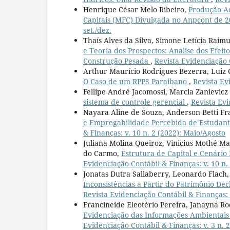
Henrique César Melo Ribeiro,
Produção Ac
Capitais (MFC) Divulgada no Anpcont de 
set./dez.
Thaís Alves da Silva, Simone Letícia Raimu
e Teoria dos Prospectos: Análise dos Efei
Construção Pesada
,
Revista Evidenciação C
Arthur Maurício Rodrigues Bezerra, Luiz 
O Caso de um RPPS Paraibano
,
Revista Ev
Fellipe André Jacomossi, Marcia Zanievicz 
sistema de controle gerencial
,
Revista Evi
Nayara Aline de Souza, Anderson Betti Fr
e Empregabilidade Percebida de Estudan
& Finanças: v. 10 n. 2 (2022): Maio/Agosto
Juliana Molina Queiroz, Vinicius Mothé M
do Carmo,
Estrutura de Capital e Cenári
Evidenciação Contábil & Finanças: v. 10 n. 
Jonatas Dutra Sallaberry, Leonardo Flach
Inconsistências a Partir do Patrimônio De
Revista Evidenciação Contábil & Finanças: v
Francineide Eleotério Pereira, Janayna R
Evidenciação das Informações Ambientais 
Evidenciação Contábil & Finanças: v. 3 n. 2