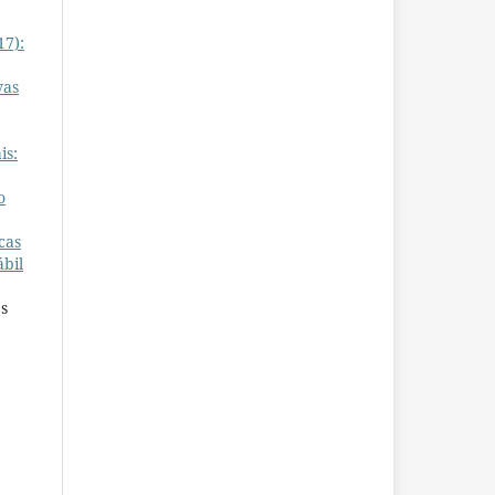
17):
vas
is:
o
cas
ábil
es