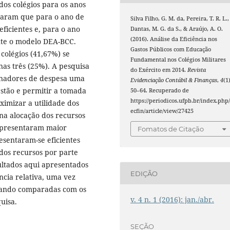
dos colégios para os anos
traram que para o ano de
Silva Filho, G. M. da, Pereira, T. R. L.,
ficientes e, para o ano
Dantas, M. G. da S., & Araújo, A. O.
(2016). Análise da Eficiência nos
nte o modelo DEA-BCC.
Gastos Públicos com Educação
colégios (41,67%) se
Fundamental nos Colégios Militares
nas três (25%). A pesquisa
do Exército em 2014.
Revista
enadores de despesa uma
Evidenciação Contábil & Finanças
,
4
(1)
estão e permitir a tomada
50–64. Recuperado de
https://periodicos.ufpb.br/index.php/
ximizar a utilidade dos
ecfin/article/view/27425
na alocação dos recursos
 apresentaram maior
Fomatos de Citação
esentaram-se eficientes
dos recursos por parte
sultados aqui apresentados
EDIÇÃO
ncia relativa, uma vez
quando comparadas com os
v. 4 n. 1 (2016): jan./abr.
uisa.
SEÇÃO