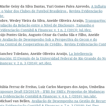
 Marke Geisy da Silva Dantas, Yuri Gomes Paiva Azevedo,
A Influên
 o Valor dos Clubes de Futebol Brasileiros
,
Revista Evidenciação
br.
bre, Wesley Vieira da Silva, Aneide Oliveira Araújo,
Transparênc
valiação da Relação entre o Nível de Disclosure, Tamanho e
Evidenciação Contábil & Finanças: v. 1 n. 2 (2013): jul./dez.
aújo Pontes Girão, Augusto Cézar da Cunha Sila e Filho, Aneide
de Avaliação de Desempenho Sob a Perspectiva do Gecon e do
ma Central de Cooperativas de Crédito
,
Revista Evidenciação Cont
Sanchez Toledano, Aneide Oliveira Araújo,
La Inteligencia
ormación: El Ejemplo de la Universidad Federal de Rio Grande do N
anças: v. 2 n. 3 (2014): set./dez.
 Rúbia Ferraz de Freitas, Luiz Carlos Marques dos Anjos, Umbelina
Exposure Draft ED/2013/9 – IFRS for SMEs: Propostas de Mudanças
ta Evidenciação Contábil & Finanças: v. 4 n. 1 (2016): jan./abr.
Michael van Bellen,
Avaliação de Desempenho na Gestão de Recur
sta Evidenciação Contábil & Finanças: v. 7 n. 3 (2019): Set./Dez.