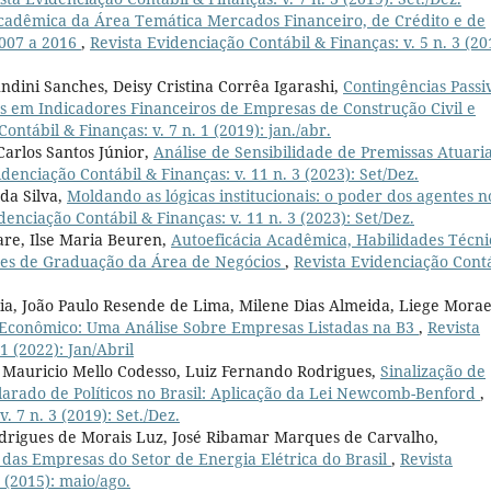
adêmica da Área Temática Mercados Financeiro, de Crédito e de
2007 a 2016
,
Revista Evidenciação Contábil & Finanças: v. 5 n. 3 (20
ndini Sanches, Deisy Cristina Corrêa Igarashi,
Contingências Passi
tos em Indicadores Financeiros de Empresas de Construção Civil e
ontábil & Finanças: v. 7 n. 1 (2019): jan./abr.
Carlos Santos Júnior,
Análise de Sensibilidade de Premissas Atuaria
idenciação Contábil & Finanças: v. 11 n. 3 (2023): Set/Dez.
da Silva,
Moldando as lógicas institucionais: o poder dos agentes n
denciação Contábil & Finanças: v. 11 n. 3 (2023): Set/Dez.
are, Ilse Maria Beuren,
Autoeficácia Acadêmica, Habilidades Técni
tes de Graduação da Área de Negócios
,
Revista Evidenciação Cont
aia, João Paulo Resende de Lima, Milene Dias Almeida, Liege Mora
o Econômico: Uma Análise Sobre Empresas Listadas na B3
,
Revista
1 (2022): Jan/Abril
, Mauricio Mello Codesso, Luiz Fernando Rodrigues,
Sinalização de
clarado de Políticos no Brasil: Aplicação da Lei Newcomb-Benford
,
. 7 n. 3 (2019): Set./Dez.
odrigues de Morais Luz, José Ribamar Marques de Carvalho,
das Empresas do Setor de Energia Elétrica do Brasil
,
Revista
 (2015): maio/ago.