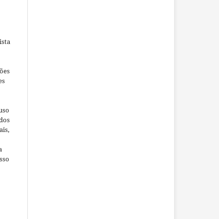
ista
ções
es
 uso
ados
ais,
a
sso