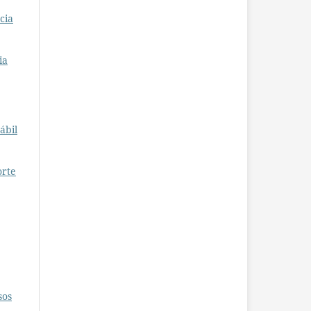
cia
ia
ábil
orte
sos