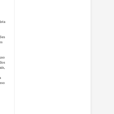
ista
ções
es
 uso
ados
ais,
a
sso