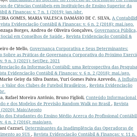
os de Ciências Contábeis em Instituições de Ensino Superior da
il & Finanças: v. 7 n. 1 (2019): jan./abr.
IRA GOMES, MARIA VALESCA DAMÁSIO DE C. SILVA,
A Contabili
vista Evidenciação Contábil & Finanças: v. 6 n. 2 (2018): mai./ago.
onzaga Borges, Andrea de Oliveira Gonçalves,
Governança Pública,
o Social em Conselhos de Saúde
,
Revista Evidenciação Contábil &
eiro de Mello,
Governança Corporativa e Seus Determinantes:
o Sobre as Práticas de Governança Corporativa do Próximo Exercí
. 9 n. 3 (2021): Set/Dez. 2021
denciação da Informação Contábil: uma Retrospectiva das Pesquis
sta Evidenciação Contábil & Finanças: v. 6 n. 2 (2018): mai./ago.
 Marke Geisy da Silva Dantas, Yuri Gomes Paiva Azevedo,
A Influên
 o Valor dos Clubes de Futebol Brasileiros
,
Revista Evidenciação
br.
ma, Rafael Moreira Antônio, Bruno Figlioli,
Conteúdo Informacional
ado e dos Modelos de Previsão Random Walk no Brasil
,
Revista
2 (2020): Maio/Agosto
o dos Estudantes do Ensino Médio Acerca do Profissional Contábi
. 4 n. 2 (2016): maio/ago.
ani Cazzari,
Determinantes da Inadimplência das Operadoras de
rcimento ao SUS
,
Revista Evidenciação Contábil & Finanças: v. 11 n.