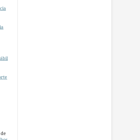
cia
ia
ábil
orte
 de
lhos