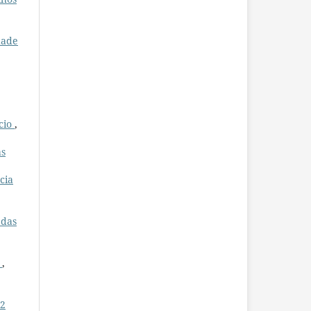
dade
cio
,
as
cia
 das
l
,
 2