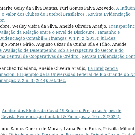
 Marke Geisy da Silva Dantas, Yuri Gomes Paiva Azevedo,
A Influên
 o Valor dos Clubes de Futebol Brasileiros
,
Revista Evidenciação
br.
bre, Wesley Vieira da Silva, Aneide Oliveira Araújo,
Transparênc
valiação da Relação entre o Nível de Disclosure, Tamanho e
Evidenciação Contábil & Finanças: v. 1 n. 2 (2013): jul./dez.
aújo Pontes Girão, Augusto Cézar da Cunha Sila e Filho, Aneide
de Avaliação de Desempenho Sob a Perspectiva do Gecon e do
ma Central de Cooperativas de Crédito
,
Revista Evidenciação Cont
Sanchez Toledano, Aneide Oliveira Araújo,
La Inteligencia
ormación: El Ejemplo de la Universidad Federal de Rio Grande do N
anças: v. 2 n. 3 (2014): set./dez.
,
Análise dos Efeitos da Covid-19 Sobre o Preço das Ações de
,
Revista Evidenciação Contábil & Finanças: v. 10 n. 2 (2022):
qui Santos Guerra de Morais, Ivana Porto Farias, Priscilla Milfont
aújo,
Dificuldades do Docente no Processo de Orientação em Traba