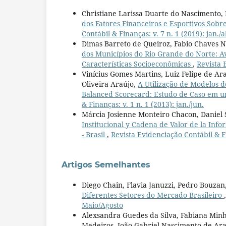
Christiane Larissa Duarte do Nascimento,
dos Fatores Financeiros e Esportivos Sobre
Contábil & Finanças: v. 7 n. 1 (2019): jan./a
Dimas Barreto de Queiroz, Fabio Chaves No
dos Municípios do Rio Grande do Norte: A
Características Socioeconômicas
,
Revista 
Vinícius Gomes Martins, Luiz Felipe de Ar
Oliveira Araújo,
A Utilização de Modelos 
Balanced Scorecard: Estudo de Caso em u
& Finanças: v. 1 n. 1 (2013): jan./jun.
Márcia Josienne Monteiro Chacon, Daniel 
Institucional y Cadena de Valor de la Inf
- Brasil
,
Revista Evidenciação Contábil & Fin
Artigos Semelhantes
Diego Chain, Flavia Januzzi, Pedro Bouzan
Diferentes Setores do Mercado Brasileiro
Maio/Agosto
Alexsandra Guedes da Silva, Fabiana Minha
Medeiros, João Gabriel Nascimento de Ar