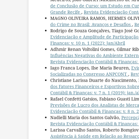
de Conclusão de Curso: um Estudo em Curs
Grande Recife
,
Revista Evidenciação Contáb
MAGNO OLIVEIRA RAMOS, HERMES OLIVE
do Crime no Brasil: Avanços e Desafios
,
Re
Rodrigo de Souza Gonçalves, Tiago José G
Evidenciação e Amplitude de Participaçã
Finanças: v. 10 n. 1 (2022): Jan/Abril
Adhmir Renan Voltolini Gomes, Gilmar Rib
Influências Negativas do Ambiente Extern
Revista Evidenciação Contábil & Finanças: v
Iago Franca Lopes, Ilse Maria Beuren,
Evi
Socializadas no Congresso ANPCONT
,
Revi
Christiane Larissa Duarte do Nascimento,
dos Fatores Financeiros e Esportivos Sobre
Contábil & Finanças: v. 7 n. 1 (2019): jan./a
Rafael Confetti Gatsios, Fabiano Guasti Li
Previsões de Lucro dos Analistas de Merc
Evidenciação Contábil & Finanças: v. 8 n. 
Nadielli Maria dos Santos Galvão,
Percepçã
Revista Evidenciação Contábil & Finanças: v
Larissa Carvalho Santos, Roberto Bomgiov
Assistência à Saúde em Relação ao Ressa