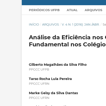
PERIÓDICOS UFPB
ATUAL
ARQUIVOS
INÍCIO
/
ARQUIVOS
/
V. 4 N. 1 (2016): JAN./ABR.
/
S
Análise da Eficiência no
Fundamental nos Colégios
Gilberto Magalhães da Silva Filho
PPGCC UFPB
Tarso Rocha Lula Pereira
PPGCC UFRN
Marke Geisy da Silva Dantas
PPGCC UFRN