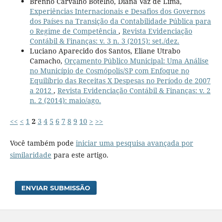
Brenno Carvalho Botelho, Diana Vaz de Lima,
Experiências Internacionais e Desafios dos Governos
dos Países na Transição da Contabilidade Pública para
o Regime de Competência
,
Revista Evidenciação
Contábil & Finanças: v. 3 n. 3 (2015): set./dez.
Luciano Aparecido dos Santos, Eliane Utrabo
Camacho,
Orçamento Público Municipal: Uma Análise
no Município de Cosmópolis/SP com Enfoque no
Equilíbrio das Receitas X Despesas no Período de 2007
a 2012
,
Revista Evidenciação Contábil & Finanças: v. 2
n. 2 (2014): maio/ago.
<<
<
1
2
3
4
5
6
7
8
9
10
>
>>
Você também pode
iniciar uma pesquisa avançada por
similaridade
para este artigo.
ENVIAR SUBMISSÃO