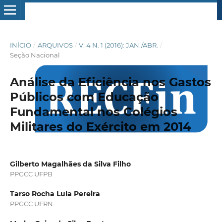
INÍCIO
/
ARQUIVOS
/
V. 4 N. 1 (2016): JAN./ABR.
/
Seção Nacional
Análise da Eficiência nos Gastos
Públicos com Educação
Fundamental nos Colégios
Militares do Exército em 2014
Gilberto Magalhães da Silva Filho
PPGCC UFPB
Tarso Rocha Lula Pereira
PPGCC UFRN