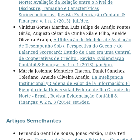
Norte: Avaliação da Relação entre o Nível de
Disclosure, Tamanho e Características
Socioeconômicas
,
Revista Evidenciação Contábil &
Finanças: v. 1 n. 2 (2013): jul./dez.
Vinícius Gomes Martins, Luiz Felipe de Araújo Pontes
Girão, Augusto Cézar da Cunha Sila e Filho, Aneide
Oliveira Araújo,
A Utilização de Modelos de Avaliação
de Desempenho Sob a Perspectiva do Gecon e do
Balanced Scorecard: Estudo de Caso em uma Central
de Cooperativas de Crédito
,
Revista Evidenciação
Contábil & Finanças: v. 1 n. 1 (2013): jan./jun.
Márcia Josienne Monteiro Chacon, Daniel Sanchez
Toledano, Aneide Oliveira Araújo,
La Inteligencia
Institucional y Cadena de Valor de la Información: El
Ejemplo de la Universidad Federal de Rio Grande do
Norte - Brasil
,
Revista Evidenciação Contábil &
Finanças: v. 2 n. 3 (2014): set./dez.
Artigos Semelhantes
Fernando Gentil de Souza, Jonas Paixão, Luiza Teti
Mayer,
Proposta de Jogo sobre a Estrutura Conceitual