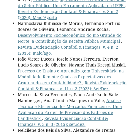
do Setor Público: Uma Ferramenta Aplicada na UFPE
,
Revista Evidenciação Contábil & Finanças: v. 8 n. 2
(2020): Maio/Agosto
Natinoslávia Rubiassa de Morais, Fernando Porfírio
Soares de Oliveira, Leonardo Andrade Rocha,
Desenvolvimento Socioeconômico do Rio Grande do
Norte: a Contribuição da Receita Pública Municipal
,
Revista Evidenciação Contábil & Finanças: v. 4 n. 2
(2016): maio/ago.
João Victor Luccas, Josele Nunes Ferreira, Everton
Lucio Soares de Oliveira, Nayane Thais Krespi Musial,
Processo de Ensino e Aprendizagem Universitária na
Modalidade Remota: Quais as Expectativas dos
Graduandos em Contabilidade?
,
Revista Evidenciação
Contábil & Finanças: v. 11 n. 3 (2023): Set/Dez.
Marcos da Silva Fernandes, Paula Andréa do Valle
Hamberger, Ana Cláudia Marques do Valle,
Análise
Técnica e Eficiência dos Mercados Financeiros: Uma
Avaliação do Po-der de Previsão dos Padrões de
Candlestick
,
Revista Evidenciação Contábil &
Finanças: v. 3 n. 3 (2015): set./dez.
Nelcilene dos Reis da Silva, Alexandre de Freitas