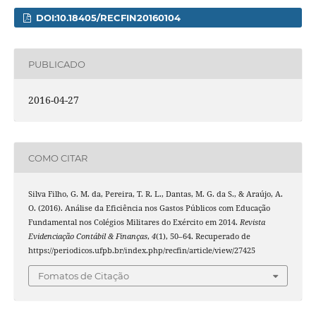
DOI:10.18405/RECFIN20160104
PUBLICADO
2016-04-27
COMO CITAR
Silva Filho, G. M. da, Pereira, T. R. L., Dantas, M. G. da S., & Araújo, A.
O. (2016). Análise da Eficiência nos Gastos Públicos com Educação
Fundamental nos Colégios Militares do Exército em 2014.
Revista
Evidenciação Contábil & Finanças
,
4
(1), 50–64. Recuperado de
https://periodicos.ufpb.br/index.php/recfin/article/view/27425
Fomatos de Citação