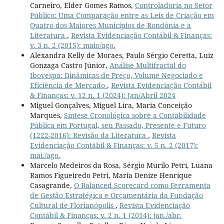
Carneiro, Elder Gomes Ramos,
Controladoria no Setor
Público: Uma Comparação entre as Leis de Criação em
Quatro dos Maiores Municípios de Rondônia e a
Literatura
,
Revista Evidenciação Contábil & Finanças:
v. 3 n. 2 (2015): maio/ago.
Alexandra Kelly de Moraes, Paulo Sérgio Ceretta, Luiz
Gonzaga Castro Júnior,
Análise Multifractal do
Ibovespa: Dinâmicas de Preço, Volume Negociado e
Eficiência de Mercado
,
Revista Evidenciação Contábil
& Finanças: v. 12 n. 1 (2024): Jan/Abril 2024
Miguel Gonçalves, Miguel Lira, Maria Conceição
Marques,
Síntese Cronológica sobre a Contabilidade
Pública em Portugal, seu Passado, Presente e Futuro
(1222-2016): Revisão da Literatura
,
Revista
Evidenciação Contábil & Finanças: v. 5 n. 2 (2017):
mai./ago.
Marcelo Medeiros da Rosa, Sérgio Murilo Petri, Luana
Ramos Figueiredo Petri, Maria Denize Henrique
Casagrande,
O Balanced Scorecard como Ferramenta
de Gestão Estratégica e Orçamentária da Fundação
Cultural de Florianópolis
,
Revista Evidenciação
Contábil & Finanças: v. 2 n. 1 (2014): jan./abr.