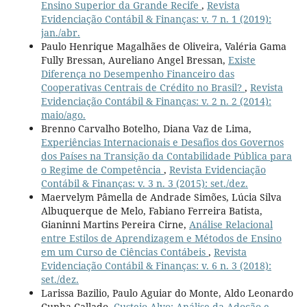
Ensino Superior da Grande Recife
,
Revista
Evidenciação Contábil & Finanças: v. 7 n. 1 (2019):
jan./abr.
Paulo Henrique Magalhães de Oliveira, Valéria Gama
Fully Bressan, Aureliano Angel Bressan,
Existe
Diferença no Desempenho Financeiro das
Cooperativas Centrais de Crédito no Brasil?
,
Revista
Evidenciação Contábil & Finanças: v. 2 n. 2 (2014):
maio/ago.
Brenno Carvalho Botelho, Diana Vaz de Lima,
Experiências Internacionais e Desafios dos Governos
dos Países na Transição da Contabilidade Pública para
o Regime de Competência
,
Revista Evidenciação
Contábil & Finanças: v. 3 n. 3 (2015): set./dez.
Maervelym Pâmella de Andrade Simões, Lúcia Silva
Albuquerque de Melo, Fabiano Ferreira Batista,
Gianinni Martins Pereira Cirne,
Análise Relacional
entre Estilos de Aprendizagem e Métodos de Ensino
em um Curso de Ciências Contábeis
,
Revista
Evidenciação Contábil & Finanças: v. 6 n. 3 (2018):
set./dez.
Larissa Bazilio, Paulo Aguiar do Monte, Aldo Leonardo
Cunha Callado,
Custeio Alvo: Análise da Adoção e