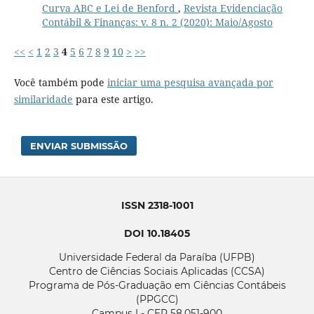
Curva ABC e Lei de Benford
,
Revista Evidenciação
Contábil & Finanças: v. 8 n. 2 (2020): Maio/Agosto
<<
<
1
2
3
4
5
6
7
8
9
10
>
>>
Você também pode
iniciar uma pesquisa avançada por
similaridade
para este artigo.
ENVIAR SUBMISSÃO
ISSN 2318-1001
DOI 10.18405
Universidade Federal da Paraíba (UFPB)
Centro de Ciências Sociais Aplicadas (CCSA)
Programa de Pós-Graduação em Ciências Contábeis
(PPGCC)
Campus I - CEP 58.051-900