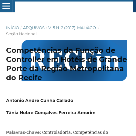
INÍCIO
/
ARQUIVOS
/
V. 5 N. 2 (2017): MAI./AGO.
/
Seção Nacional
Competências da Função de
Controller em Hotéis de Grande
Porte da Região Metropolitana
do Recife
Antônio André Cunha Callado
Tânia Nobre Gonçalves Ferreira Amorim
Controladoria, Competências do
Palavras-chave: