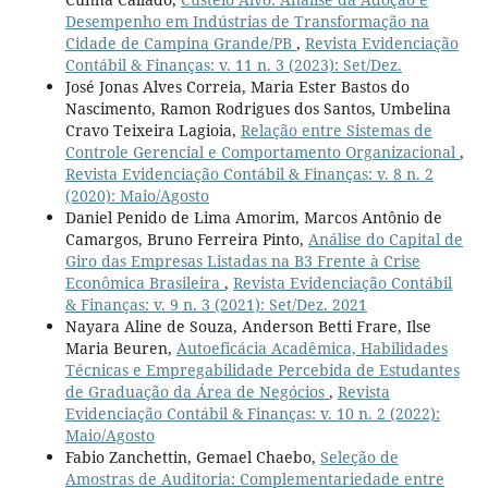
Desempenho em Indústrias de Transformação na
Cidade de Campina Grande/PB
,
Revista Evidenciação
Contábil & Finanças: v. 11 n. 3 (2023): Set/Dez.
José Jonas Alves Correia, Maria Ester Bastos do
Nascimento, Ramon Rodrigues dos Santos, Umbelina
Cravo Teixeira Lagioia,
Relação entre Sistemas de
Controle Gerencial e Comportamento Organizacional
,
Revista Evidenciação Contábil & Finanças: v. 8 n. 2
(2020): Maio/Agosto
Daniel Penido de Lima Amorim, Marcos Antônio de
Camargos, Bruno Ferreira Pinto,
Análise do Capital de
Giro das Empresas Listadas na B3 Frente à Crise
Econômica Brasileira
,
Revista Evidenciação Contábil
& Finanças: v. 9 n. 3 (2021): Set/Dez. 2021
Nayara Aline de Souza, Anderson Betti Frare, Ilse
Maria Beuren,
Autoeficácia Acadêmica, Habilidades
Técnicas e Empregabilidade Percebida de Estudantes
de Graduação da Área de Negócios
,
Revista
Evidenciação Contábil & Finanças: v. 10 n. 2 (2022):
Maio/Agosto
Fabio Zanchettin, Gemael Chaebo,
Seleção de
Amostras de Auditoria: Complementariedade entre