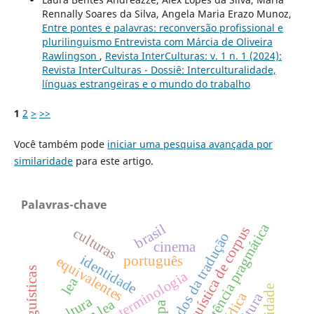
Rennally Soares da Silva, Angela Maria Erazo Munoz,
Entre pontes e palavras: reconversão profissional e
plurilinguismo Entrevista com Márcia de Oliveira
Rawlingson
,
Revista InterCulturas: v. 1 n. 1 (2024):
Revista InterCulturas - Dossiê: Interculturalidade,
línguas estrangeiras e o mundo do trabalho
1
2
>
>>
Você também pode
iniciar uma pesquisa avançada por
similaridade
para este artigo.
Palavras-chave
competência pragmática
brasil
linguística de corpus
culturas
estudos da tradução
cinema
identidade
português
equivalentes
terminologia
lea
cultura
capa