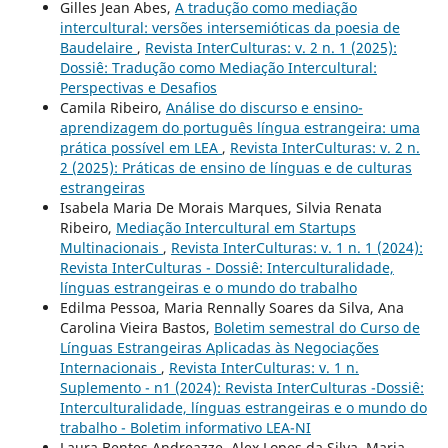
Gilles Jean Abes,
A tradução como mediação
intercultural: versões intersemióticas da poesia de
Baudelaire
,
Revista InterCulturas: v. 2 n. 1 (2025):
Dossiê: Tradução como Mediação Intercultural:
Perspectivas e Desafios
Camila Ribeiro,
Análise do discurso e ensino-
aprendizagem do português língua estrangeira: uma
prática possível em LEA
,
Revista InterCulturas: v. 2 n.
2 (2025): Práticas de ensino de línguas e de culturas
estrangeiras
Isabela Maria De Morais Marques, Silvia Renata
Ribeiro,
Mediação Intercultural em Startups
Multinacionais
,
Revista InterCulturas: v. 1 n. 1 (2024):
Revista InterCulturas - Dossiê: Interculturalidade,
línguas estrangeiras e o mundo do trabalho
Edilma Pessoa, Maria Rennally Soares da Silva, Ana
Carolina Vieira Bastos,
Boletim semestral do Curso de
Línguas Estrangeiras Aplicadas às Negociações
Internacionais
,
Revista InterCulturas: v. 1 n.
Suplemento - n1 (2024): Revista InterCulturas -Dossiê:
Interculturalidade, línguas estrangeiras e o mundo do
trabalho - Boletim informativo LEA-NI
Laura Bentes Andreazze, Alex Lopes da Silva, Maria