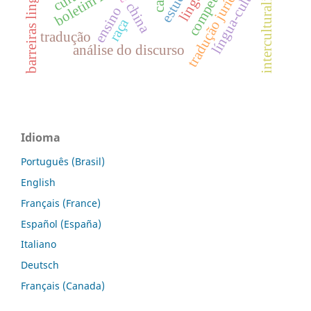
barreiras linguísticas
interculturalidade
tradução jurídica
língua-cultura
boletim lea
china
ensino
raça
tradução
análise do discurso
Idioma
Português (Brasil)
English
Français (France)
Español (España)
Italiano
Deutsch
Français (Canada)