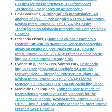
Dossiê: Ciências Indígenas e Transformações
Territoriais Emergentes no Antropoceno
Davi Gonçalves,
Turning b(l)ack in translation: An
analysis of To kill a mockingbird & O sol é para todos
,
Revista InterCulturas: v. 2 n. 1 (2025): Dossiê:
Tradução como Mediação Intercultural: Perspectivas e
Desafios
Fernanda Pismel,
Quando os alunos assumem o
controle: um estudo qualitativo sobre metodologias
ativas no ensino de português em LEA
,
Revista
InterCulturas: v. 2 n. 2 (2025): Práticas de ensino de
línguas e de culturas estrangeiras
Hyangeun Ji, Insook Han, Soyeon Park,
Ensinando
língua estrangeira com a Inteligência Artificial
Conversacional: Interação Professor-estudante-IA
,
Revista InterCulturas: v. 1 n. 2 (2024): Ciência,
tecnologia e inovação (CT&I) na educação linguística
Marileide Dias Esqueda,
From the race to machine
translation to generative AI: Implications for the
Translator Education
,
Revista InterCulturas: v. 2 n. 1
(2025): Dossiê: Tradução como Mediação Intercultural:
Perspectivas e Desafios