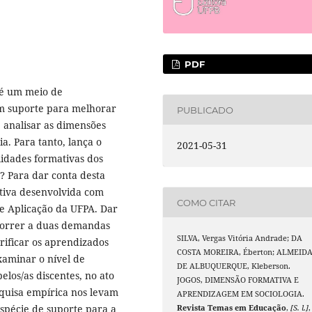
PDF
 é um meio de
m suporte para melhorar
PUBLICADO
 analisar as dimensões
a. Para tanto, lança o
2021-05-31
lidades formativas dos
? Para dar conta desta
ativa desenvolvida com
COMO CITAR
de Aplicação da UFPA. Dar
correr a duas demandas
SILVA, Vergas Vitória Andrade; DA
erificar os aprendizados
COSTA MOREIRA, Éberton; ALMEID
xaminar o nível de
DE ALBUQUERQUE, Kleberson.
los/as discentes, no ato
JOGOS, DIMENSÃO FORMATIVA E
squisa empírica nos levam
APRENDIZAGEM EM SOCIOLOGIA.
spécie de suporte para a
Revista Temas em Educação
,
[S. l.]
,