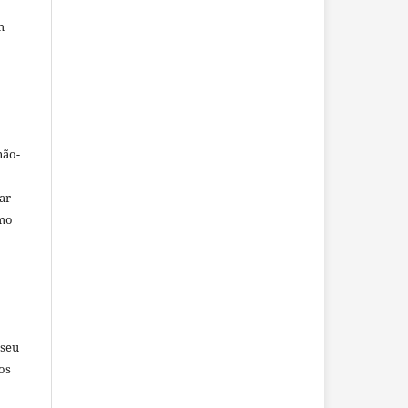
m
não-
car
omo
 seu
os