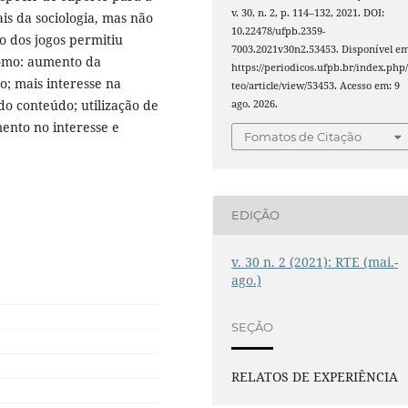
v. 30, n. 2, p. 114–132, 2021. DOI:
s da sociologia, mas não
10.22478/ufpb.2359-
o dos jogos permitiu
7003.2021v30n2.53453. Disponível em
omo: aumento da
https://periodicos.ufpb.br/index.php/
o; mais interesse na
teo/article/view/53453. Acesso em: 9
do conteúdo; utilização de
ago. 2026.
mento no interesse e
Fomatos de Citação
EDIÇÃO
v. 30 n. 2 (2021): RTE (mai.-
ago.)
SEÇÃO
RELATOS DE EXPERIÊNCIA