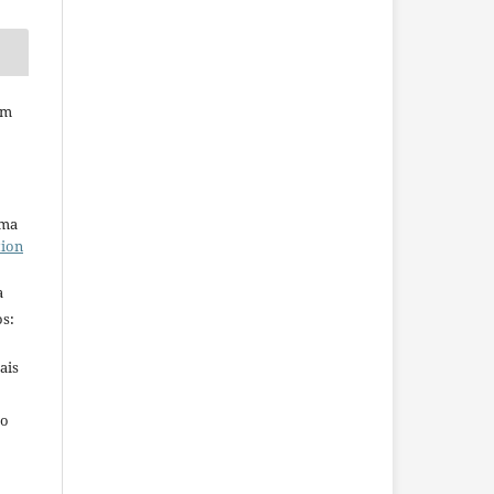
em
uma
tion
a
s:
ais
ho