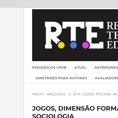
PERIÓDICOS UFPB
ATUAL
ANTERIORES
DIRETRIZES PARA AUTORES
AVALIADOR
INÍCIO
/
ARQUIVOS
/
V. 30 N. 2 (2021): RTE (MAI.-A
JOGOS, DIMENSÃO FORM
SOCIOLOGIA