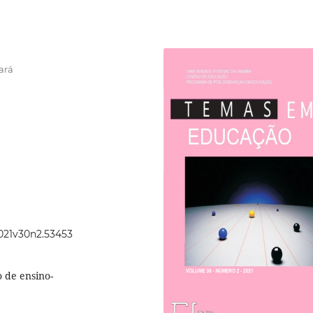
ará
2021v30n2.53453
o de ensino-