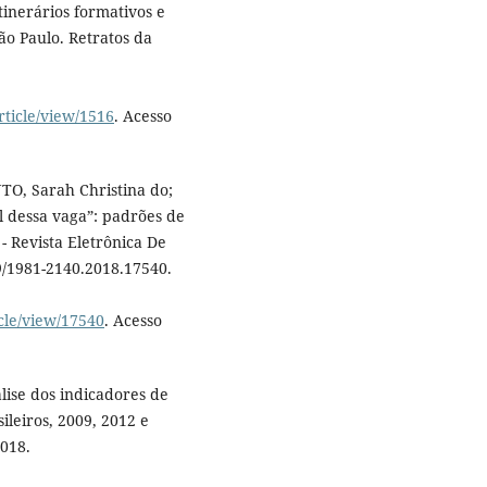
inerários formativos e
ão Paulo. Retratos da
rticle/view/1516
. Acesso
, Sarah Christina do;
l dessa vaga”: padrões de
- Revista Eletrônica De
019/1981-2140.2018.17540.
icle/view/17540
. Acesso
ise dos indicadores de
ileiros, 2009, 2012 e
2018.