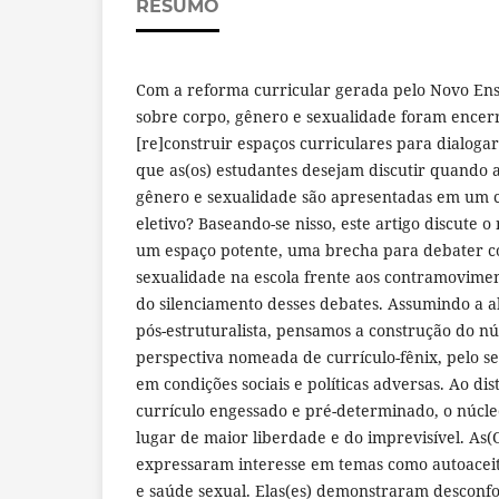
RESUMO
Com a reforma curricular gerada pelo Novo Ensi
sobre corpo, gênero e sexualidade foram encerr
[re]construir espaços curriculares para dialogar
que as(os) estudantes desejam discutir quando 
gênero e sexualidade são apresentadas em um 
eletivo? Baseando-se nisso, este artigo discute 
um espaço potente, uma brecha para debater c
sexualidade na escola frente aos contramovimen
do silenciamento desses debates. Assumindo a a
pós-estruturalista, pensamos a construção do n
perspectiva nomeada de currículo-fênix, pelo se
em condições sociais e políticas adversas. Ao di
currículo engessado e pré-determinado, o núcle
lugar de maior liberdade e do imprevisível. As(
expressaram interesse em temas como autoaceit
e saúde sexual. Elas(es) demonstraram desconf