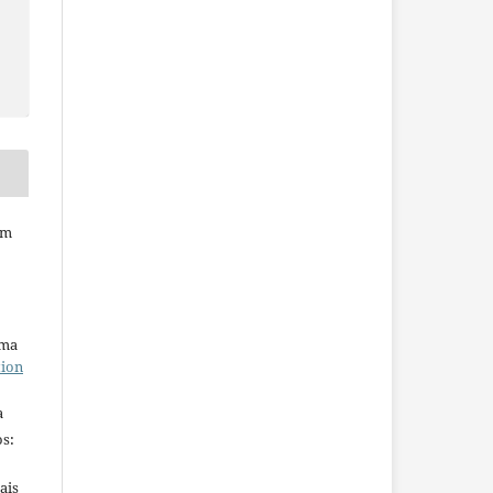
em
uma
tion
a
s:
ais