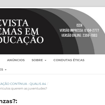
ANÚNCIOS
SOBRE
CONDUTAS ÉTICAS
ES
BLICAÇÃO CONTÍNUA - QUALIS A4
/
rrículos querem as juventudes?
nzas?: