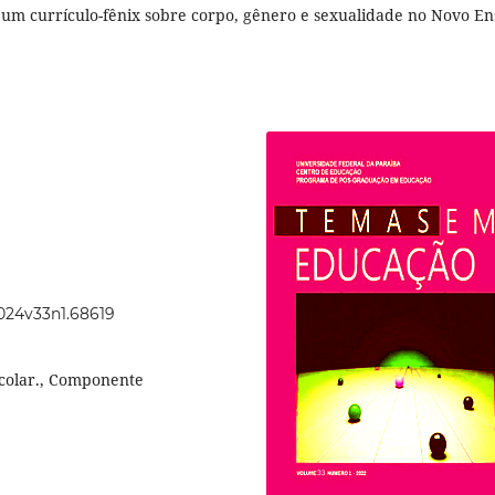
 um currículo-fênix sobre corpo, gênero e sexualidade no Novo En
2024v33n1.68619
scolar., Componente