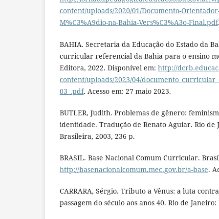
content/uploads/2020/01/Documento-Orientador
M%C3%A9dio-na-Bahia-Vers%C3%A3o-Final.pdf
BAHIA. Secretaria da Educação do Estado da B
curricular referencial da Bahia para o ensino m
Editora, 2022. Disponível em:
http://dcrb.educa
content/uploads/2023/04/documento_curricular
03_.pdf
. Acesso em: 27 maio 2023.
BUTLER, Judith. Problemas de gênero: feminism
identidade. Tradução de Renato Aguiar. Rio de J
Brasileira, 2003, 236 p.
BRASIL. Base Nacional Comum Curricular. Brasíl
http://basenacionalcomum.mec.gov.br/a-base
. A
CARRARA, Sérgio. Tributo a Vênus: a luta contra a
passagem do século aos anos 40. Rio de Janeiro