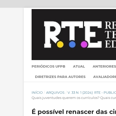
PERIÓDICOS UFPB
ATUAL
ANTERIORES
DIRETRIZES PARA AUTORES
AVALIADOR
INÍCIO
/
ARQUIVOS
/
V. 33 N. 1 (2024): RTE - PU
Quais juventudes querem os currículos? Quais cu
É possível renascer das ci