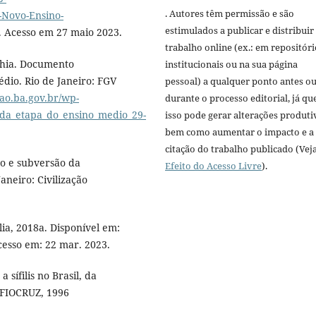
. Autores têm permissão e são
-Novo-Ensino-
estimulados a publicar e distribuir
. Acesso em 27 maio 2023.
trabalho online (ex.: em repositóri
ahia. Documento
institucionais ou na sua página
édio. Rio de Janeiro: FGV
pessoal) a qualquer ponto antes o
cao.ba.gov.br/wp-
durante o processo editorial, já qu
_da_etapa_do_ensino_medio_29-
isso pode gerar alterações produti
bem como aumentar o impacto e a
citação do trabalho publicado (Vej
o e subversão da
Efeito do Acesso Livre
).
aneiro: Civilização
ia, 2018a. Disponível em:
cesso em: 22 mar. 2023.
 sífilis no Brasil, da
: FIOCRUZ, 1996