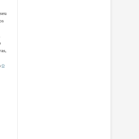
 seu
os
u
e
vas,
a
O