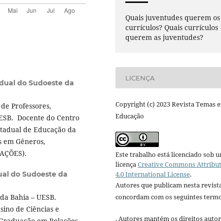
Quais juventudes querem os
currículos? Quais currículos
querem as juventudes?
LICENÇA
adual do Sudoeste da
Copyright (c) 2023 Revista Temas 
de Professores,
Educação
UESB. Docente do Centro
stadual de Educação da
s em Gêneros,
DAÇÕES).
Este trabalho está licenciado sob 
licença
Creative Commons Attribu
4.0 International License
.
ual do Sudoeste da
Autores que publicam nesta revist
concordam com os seguintes termo
da Bahia – UESB.
ino de Ciências e
. Autores mantém os direitos autor
-Graduação em Relações