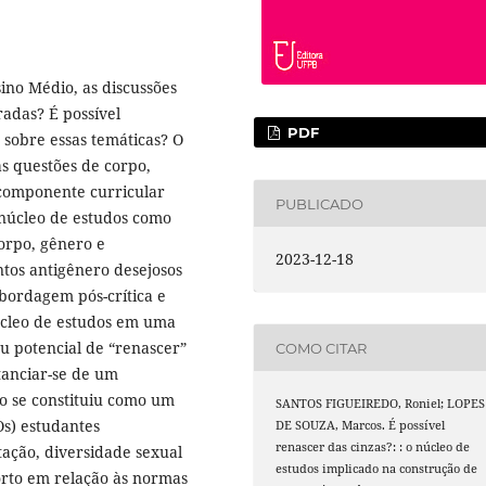
no Médio, as discussões
adas? É possível
PDF
 sobre essas temáticas? O
as questões de corpo,
componente curricular
PUBLICADO
o núcleo de estudos como
orpo, gênero e
2023-12-18
tos antigênero desejosos
bordagem pós-crítica e
úcleo de estudos em uma
u potencial de “renascer”
COMO CITAR
stanciar-se de um
o se constituiu como um
SANTOS FIGUEIREDO, Roniel; LOPES
Os) estudantes
DE SOUZA, Marcos. É possível
renascer das cinzas?: : o núcleo de
ação, diversidade sexual
estudos implicado na construção de
orto em relação às normas