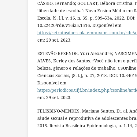
CÁSSIO, Fernando; GOULART, Débora Cristina. It
‘liberdade de escolha’: Novo Ensino Médio em S
Escola, [S. l.], v. 16, n. 35, p. 509–534, 2022. DOI:
10.22420/rde.v16i35.1516. Disponível em:
https://retratosdaescola.emnuvens.com.br/rde/a
em: 29 set. 2023.
ESTEVÃO-REZENDE, Yuri Alexandre; NASCIMENTO
ALVES, Kerley dos Santos. “Você não tem o perfi
beleza, gênero e relações de trabalho. CSOnline 
Ciências Sociais, [S. l.], n. 27, 2018. DOI: 10.34
Disponível em:
https://periodicos.ufjf.br/index.php/csonline/art
em: 29 set. 2023.
FELISBINO-MENDES, Mariana Santos, Et. al. Anál
sáude sexual e reprodutiva de adolescentes bras
2015. Revista Brasileira Epidemiologia, p. 1-14, 