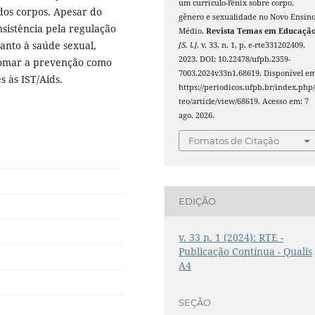
um currículo-fênix sobre corpo,
dos corpos. Apesar do
gênero e sexualidade no Novo Ensin
nsistência pela regulação
Médio.
Revista Temas em Educaçã
anto à saúde sexual,
[S. l.]
, v. 33, n. 1, p. e-rte331202409,
2023. DOI: 10.22478/ufpb.2359-
 tomar a prevenção como
7003.2024v33n1.68619. Disponível em
s às IST/Aids.
https://periodicos.ufpb.br/index.php/
teo/article/view/68619. Acesso em: 7
ago. 2026.
Fomatos de Citação
EDIÇÃO
v. 33 n. 1 (2024): RTE -
Publicação Contínua - Qualis
A4
SEÇÃO