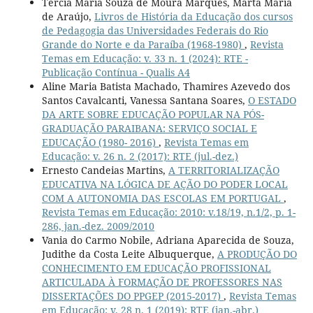
Tércia Maria Souza de Moura Marques, Marta Maria
de Araújo,
Livros de História da Educação dos cursos
de Pedagogia das Universidades Federais do Rio
Grande do Norte e da Paraíba (1968-1980)
,
Revista
Temas em Educação: v. 33 n. 1 (2024): RTE -
Publicação Contínua - Qualis A4
Aline Maria Batista Machado, Thamires Azevedo dos
Santos Cavalcanti, Vanessa Santana Soares,
O ESTADO
DA ARTE SOBRE EDUCAÇÃO POPULAR NA PÓS-
GRADUAÇÃO PARAIBANA: SERVIÇO SOCIAL E
EDUCAÇÃO (1980- 2016)
,
Revista Temas em
Educação: v. 26 n. 2 (2017): RTE (jul.-dez.)
Ernesto Candeias Martins,
A TERRITORIALIZAÇÃO
EDUCATIVA NA LÓGICA DE AÇÃO DO PODER LOCAL
COM A AUTONOMIA DAS ESCOLAS EM PORTUGAL
,
Revista Temas em Educação: 2010: v.18/19, n.1/2, p. 1-
286, jan.-dez. 2009/2010
Vania do Carmo Nobile, Adriana Aparecida de Souza,
Judithe da Costa Leite Albuquerque,
A PRODUÇÃO DO
CONHECIMENTO EM EDUCAÇÃO PROFISSIONAL
ARTICULADA À FORMAÇÃO DE PROFESSORES NAS
DISSERTAÇÕES DO PPGEP (2015-2017)
,
Revista Temas
em Educação: v. 28 n. 1 (2019): RTE (jan.-abr.)