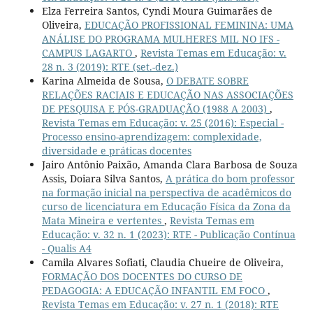
Elza Ferreira Santos, Cyndi Moura Guimarães de
Oliveira,
EDUCAÇÃO PROFISSIONAL FEMININA: UMA
ANÁLISE DO PROGRAMA MULHERES MIL NO IFS -
CAMPUS LAGARTO
,
Revista Temas em Educação: v.
28 n. 3 (2019): RTE (set.-dez.)
Karina Almeida de Sousa,
O DEBATE SOBRE
RELAÇÕES RACIAIS E EDUCAÇÃO NAS ASSOCIAÇÕES
DE PESQUISA E PÓS-GRADUAÇÃO (1988 A 2003)
,
Revista Temas em Educação: v. 25 (2016): Especial -
Processo ensino-aprendizagem: complexidade,
diversidade e práticas docentes
Jairo Antônio Paixão, Amanda Clara Barbosa de Souza
Assis, Doiara Silva Santos,
A prática do bom professor
na formação inicial na perspectiva de acadêmicos do
curso de licenciatura em Educação Física da Zona da
Mata Mineira e vertentes
,
Revista Temas em
Educação: v. 32 n. 1 (2023): RTE - Publicação Contínua
- Qualis A4
Camila Alvares Sofiati, Claudia Chueire de Oliveira,
FORMAÇÃO DOS DOCENTES DO CURSO DE
PEDAGOGIA: A EDUCAÇÃO INFANTIL EM FOCO
,
Revista Temas em Educação: v. 27 n. 1 (2018): RTE