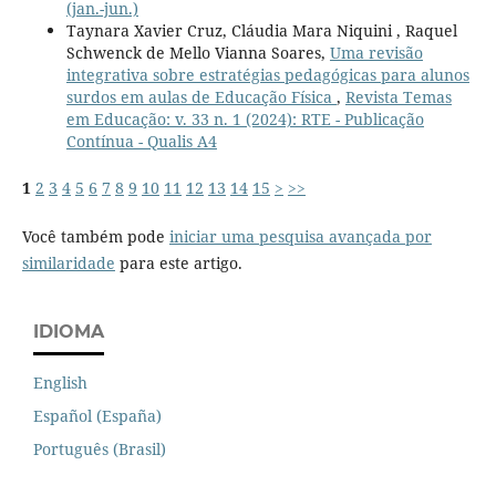
(jan.-jun.)
Taynara Xavier Cruz, Cláudia Mara Niquini , Raquel
Schwenck de Mello Vianna Soares,
Uma revisão
integrativa sobre estratégias pedagógicas para alunos
surdos em aulas de Educação Física
,
Revista Temas
em Educação: v. 33 n. 1 (2024): RTE - Publicação
Contínua - Qualis A4
1
2
3
4
5
6
7
8
9
10
11
12
13
14
15
>
>>
Você também pode
iniciar uma pesquisa avançada por
similaridade
para este artigo.
IDIOMA
English
Español (España)
Português (Brasil)