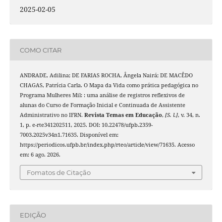
2025-02-05
COMO CITAR
ANDRADE, Adilina; DE FARIAS ROCHA, Ângela Nairá; DE MACÊDO
CHAGAS, Patrícia Carla. O Mapa da Vida como prática pedagógica no
Programa Mulheres Mil: : uma análise de registros reflexivos de
alunas do Curso de Formação Inicial e Continuada de Assistente
Administrativo no IFRN.
Revista Temas em Educação
,
[S. l.]
, v. 34, n.
1, p. e-rte341202511, 2025. DOI: 10.22478/ufpb.2359-
7003.2025v34n1.71635. Disponível em:
https://periodicos.ufpb.br/index.php/rteo/article/view/71635. Acesso
em: 6 ago. 2026.
Fomatos de Citação
EDIÇÃO