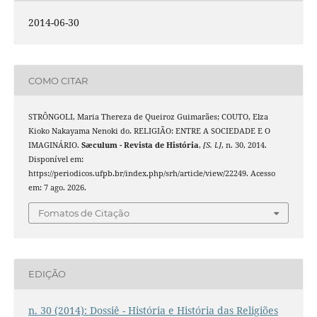
2014-06-30
COMO CITAR
STRÔNGOLI, Maria Thereza de Queiroz Guimarães; COUTO, Elza
Kioko Nakayama Nenoki do. RELIGIÃO: ENTRE A SOCIEDADE E O
IMAGINÁRIO.
Sæculum - Revista de História
,
[S. l.]
, n. 30, 2014.
Disponível em:
https://periodicos.ufpb.br/index.php/srh/article/view/22249. Acesso
em: 7 ago. 2026.
Fomatos de Citação
EDIÇÃO
n. 30 (2014): Dossiê - História e História das Religiões