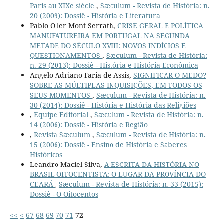
Paris au XIXe siècle
,
Sæculum - Revista de História: n.
20 (2009): Dossiê - História e Literatura
Pablo Oller Mont Serrath,
CRISE GERAL E POLÍTICA
MANUFATUREIRA EM PORTUGAL NA SEGUNDA
METADE DO SÉCULO XVIII: NOVOS INDÍCIOS E
QUESTIONAMENTOS
,
Sæculum - Revista de História:
n. 29 (2013): Dossiê - História e História Econômica
Angelo Adriano Faria de Assis,
SIGNIFICAR O MEDO?
SOBRE AS MÚLTIPLAS INQUISIÇÕES, EM TODOS OS
SEUS MOMENTOS
,
Sæculum - Revista de História: n.
30 (2014): Dossiê - História e História das Religiões
,
Equipe Editorial
,
Sæculum - Revista de História: n.
14 (2006): Dossiê - História e Região
,
Revista Sæculum
,
Sæculum - Revista de História: n.
15 (2006): Dossiê - Ensino de História e Saberes
Históricos
Leandro Maciel Silva,
A ESCRITA DA HISTÓRIA NO
BRASIL OITOCENTISTA: O LUGAR DA PROVÍNCIA DO
CEARÁ
,
Sæculum - Revista de História: n. 33 (2015):
Dossiê - O Oitocentos
<<
<
67
68
69
70
71
72