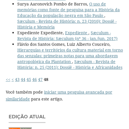
Surya Aaronovich Pombo de Barros,
O uso de
memórias como fonte de pesquisa para a História da
Educação da população negra em São Paulo
,
Sæculum - Revista de História: n. 23 (2010): Dossiê -
História e Memória
Expediente Expediente,
Expediente
,
Sæculum -
Revista de História: Sæculum (nº 36 - jan./jun. 2017)
Flávio dos Santos Gomes, Luiz Alberto Couceiro,
Hierarquias e territórios da cultura material em torno
das senzalas: primeiras notas para uma abordagem
antropológica da Plantation
,
Sæculum - Revista de
História: n. 25 (2011): Dossiê - História e Africanidades
<<
<
43
44
45
46
47
48
Você também pode
iniciar uma pesquisa avançada por
similaridade
para este artigo.
EDIÇÃO ATUAL