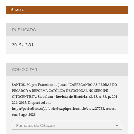
PDF
PUBLICADO
2015-12-31
COMO CITAR
SANTOS, Magno Francisco de Jesus. “CARREGANDO AS PEDRAS DO
PECADO”: A REFORMA CATÓLICA DEVOCIONAL NO SERGIPE
OITOCENTISTA.
Sæculum - Revista de História
,
[S. l.]
, n. 33, p. 201–
224, 2015. Disponível em:
https://periodicos.ufpb.br/index.php/srh/article/view/27723. Acesso
em: 6 ago. 2026.
Fomatos de Citação