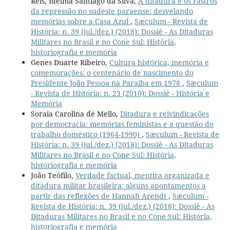
Reis, Idelma Santiago da Silva,
A ditadura e os rastros
da repressão no sudeste paraense: desvelando
memórias sobre a Casa Azul
,
Sæculum - Revista de
História: n. 39 (jul./dez.) (2018): Dossiê - As Ditaduras
Militares no Brasil e no Cone Sul: História,
historiografia e memória
Genes Duarte Ribeiro,
Cultura histórica, memória e
comemorações: o centenário de nascimento do
Presidente João Pessoa na Paraíba em 1978
,
Sæculum
- Revista de História: n. 23 (2010): Dossiê - História e
Memória
Soraia Carolina de Mello,
Ditadura e reivindicações
por democracia: memórias feministas e a questão do
trabalho doméstico (1964-1990)
,
Sæculum - Revista de
História: n. 39 (jul./dez.) (2018): Dossiê - As Ditaduras
Militares no Brasil e no Cone Sul: História,
historiografia e memória
João Teófilo,
Verdade factual, mentira organizada e
ditadura militar brasileira: alguns apontamentos a
partir das reflexões de Hannah Arendt
,
Sæculum -
Revista de História: n. 39 (jul./dez.) (2018): Dossiê - As
Ditaduras Militares no Brasil e no Cone Sul: História,
historiografia e memória