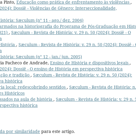
a Pinto,
Educação como prática de enfrentamento às violências
,
(2024): Dossiê - Violências de Gênero: Interseccionalidade,
stória: Sæculum (n° 11 - ago./ dez. 2004)
 armados na historiografia do Programa de Pós-Graduação em Hist
2021)
,
Sæculum - Revista de História: v. 29 n. 50 (2024): Dossiê - O
a
História
,
Sæculum - Revista de História: v. 29 n. 50 (2024): Dossiê -
a
stória: Sæculum (n° 12 - jan./ jun. 2005)
aria Pacheco de Andrade,
Ensino de História e dispositivos legais
,
(2024): Dossiê - O ensino de História em perspectiva histórica
ação e tradição
,
Sæculum - Revista de História: v. 29 n. 50 (2024):
va histórica
ria local: redescobrindo sentidos
,
Sæculum - Revista de História: n
es Históricos
ssados na aula de história
,
Sæculum - Revista de História: v. 29 n. 
rspectiva histórica
da por similaridade
para este artigo.