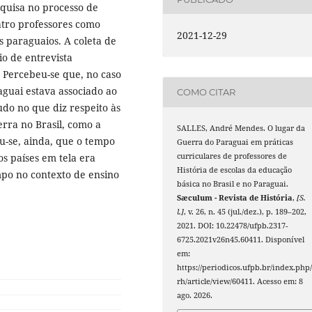
squisa no processo de
tro professores como
2021-12-29
is paraguaios. A coleta de
io de entrevista
. Percebeu-se que, no caso
aguai estava associado ao
COMO CITAR
do no que diz respeito às
rra no Brasil, como a
SALLES, André Mendes. O lugar da
u-se, ainda, que o tempo
Guerra do Paraguai em práticas
curriculares de professores de
s países em tela era
História de escolas da educação
mpo no contexto de ensino
básica no Brasil e no Paraguai.
Sæculum - Revista de História
,
[S.
l.]
, v. 26, n. 45 (jul./dez.), p. 189–202,
2021. DOI: 10.22478/ufpb.2317-
6725.2021v26n45.60411. Disponível
em:
https://periodicos.ufpb.br/index.php/
rh/article/view/60411. Acesso em: 8
ago. 2026.