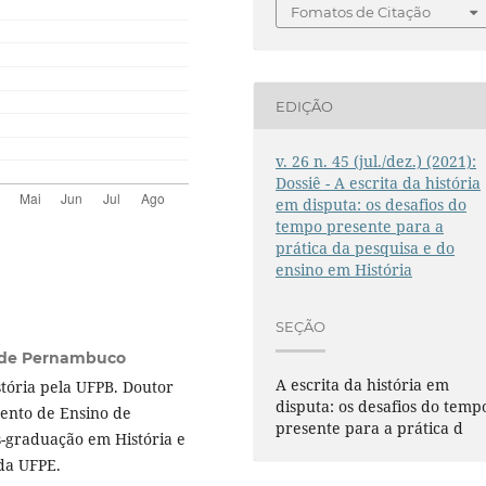
Fomatos de Citação
EDIÇÃO
v. 26 n. 45 (jul./dez.) (2021):
Dossiê - A escrita da história
em disputa: os desafios do
tempo presente para a
prática da pesquisa e do
ensino em História
SEÇÃO
l de Pernambuco
A escrita da história em
tória pela UFPB. Doutor
disputa: os desafios do temp
ento de Ensino de
presente para a prática d
-graduação em História e
 da UFPE.