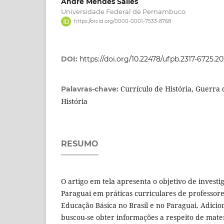
André Mendes Salles
Universidade Federal de Pernambuco
https://orcid.org/0000-0001-7533-8768
DOI:
https://doi.org/10.22478/ufpb.2317-6725.2
Currículo de História, Guerra 
Palavras-chave:
História
RESUMO
O artigo em tela apresenta o objetivo de investi
Paraguai em práticas curriculares de professore
Educação Básica no Brasil e no Paraguai. Adic
buscou-se obter informações a respeito de materi