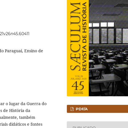
021v26n45.60411
do Paraguai, Ensino de
gar o lugar da Guerra do
PDF/A
s de História da
ionalmente, também
ais didáticos e fontes
PUBLICADO