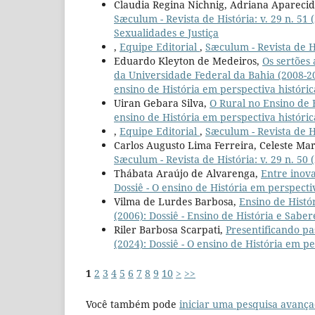
Claudia Regina Nichnig, Adriana Aparecid
Sæculum - Revista de História: v. 29 n. 51 
Sexualidades e Justiça
,
Equipe Editorial
,
Sæculum - Revista de Hi
Eduardo Kleyton de Medeiros,
Os sertões
da Universidade Federal da Bahia (2008-
ensino de História em perspectiva históric
Uiran Gebara Silva,
O Rural no Ensino de 
ensino de História em perspectiva históric
,
Equipe Editorial
,
Sæculum - Revista de Hi
Carlos Augusto Lima Ferreira, Celeste M
Sæculum - Revista de História: v. 29 n. 50 
Thábata Araújo de Alvarenga,
Entre inov
Dossiê - O ensino de História em perspecti
Vilma de Lurdes Barbosa,
Ensino de Histó
(2006): Dossiê - Ensino de História e Saber
Riler Barbosa Scarpati,
Presentificando pa
(2024): Dossiê - O ensino de História em pe
1
2
3
4
5
6
7
8
9
10
>
>>
Você também pode
iniciar uma pesquisa avança