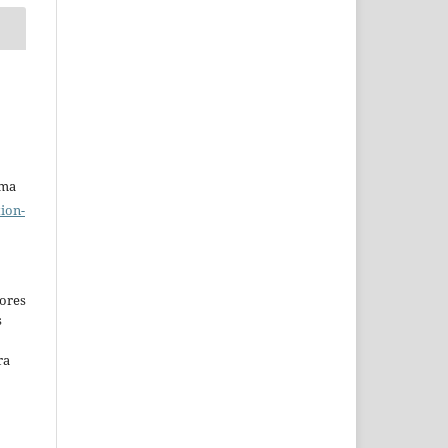
uma
ion-
ores
s
ra