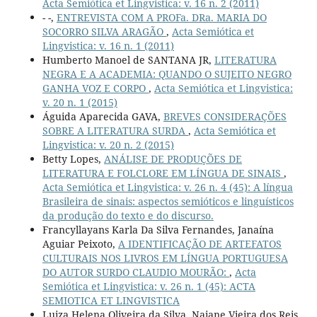
Acta Semiótica et Lingvistica: v. 16 n. 2 (2011)
- -,
ENTREVISTA COM A PROFa. DRa. MARIA DO
SOCORRO SILVA ARAGÃO
,
Acta Semiótica et
Lingvistica: v. 16 n. 1 (2011)
Humberto Manoel de SANTANA JR,
LITERATURA
NEGRA E A ACADEMIA: QUANDO O SUJEITO NEGRO
GANHA VOZ E CORPO
,
Acta Semiótica et Lingvistica:
v. 20 n. 1 (2015)
Águida Aparecida GAVA,
BREVES CONSIDERAÇÕES
SOBRE A LITERATURA SURDA
,
Acta Semiótica et
Lingvistica: v. 20 n. 2 (2015)
Betty Lopes,
ANÁLISE DE PRODUÇÕES DE
LITERATURA E FOLCLORE EM LÍNGUA DE SINAIS
,
Acta Semiótica et Lingvistica: v. 26 n. 4 (45): A língua
Brasileira de sinais: aspectos semióticos e linguísticos
da produção do texto e do discurso.
Francyllayans Karla Da Silva Fernandes, Janaína
Aguiar Peixoto,
A IDENTIFICAÇÃO DE ARTEFATOS
CULTURAIS NOS LIVROS EM LÍNGUA PORTUGUESA
DO AUTOR SURDO CLAUDIO MOURÃO:
,
Acta
Semiótica et Lingvistica: v. 26 n. 1 (45): ACTA
SEMIOTICA ET LINGVISTICA
Luiza Helena Oliveira da Silva, Naiane Vieira dos Reis,