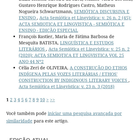
Gustavo Henrique Rodrigues Castro, Matheus
Nogueira Schwartzmann,
SEMIÓTICA DISCURSIVA E
ENSINO
,
Acta Semiótica et Lingvistica: v. 26 n. 2 (45):
ACTA SEMIOTICA ET LINGVISTICA - SEMIÓTICA E
ENSINO - EDIÇÃO ESPECIAL
François Rastier, Maria de Fátima Barbosa de
Mesquita BATISTA,
LINGUÍSTICA E ESTUDOS
LITERÁRIOS
,
Acta Semiótica et Lingvistica: v. 25 n. 2
(2020): ACTA SEMIOTICA ET LINGVISTICA VOL 25
ANO 44 Nº2
Célia Zeri de OLIVEIRA,
A CONSTRUÇÃO DO ETHOS
INDÍGENA PELAS VOZES LITERÁRIAS / ETHOS'
CONSTRUCTION BY INDIGINOUS LITERARY VOICES
,
Acta Semiótica et Lingvistica: v. 23 n. 3 (2018)
1
2
3
4
5
6
7
8
9
10
>
>>
Você também pode
iniciar uma pesquisa avançada por
similaridade
para este artigo.