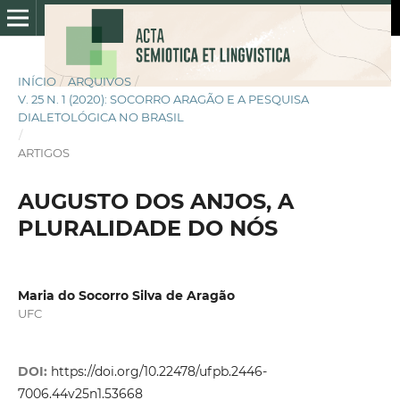
INÍCIO
/
ARQUIVOS
/
V. 25 N. 1 (2020): SOCORRO ARAGÃO E A PESQUISA
DIALETOLÓGICA NO BRASIL
/
ARTIGOS
AUGUSTO DOS ANJOS, A
PLURALIDADE DO NÓS
Maria do Socorro Silva de Aragão
UFC
DOI:
https://doi.org/10.22478/ufpb.2446-
7006.44v25n1.53668