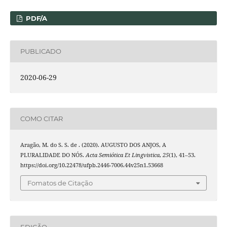
PDF/A
PUBLICADO
2020-06-29
COMO CITAR
Aragão, M. do S. S. de . (2020). AUGUSTO DOS ANJOS, A
PLURALIDADE DO NÓS.
Acta Semiótica Et Lingvistica
,
25
(1), 41–53.
https://doi.org/10.22478/ufpb.2446-7006.44v25n1.53668
Fomatos de Citação
EDIÇÃO