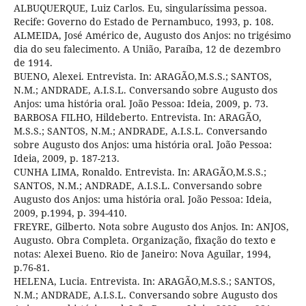
ALBUQUERQUE, Luiz Carlos. Eu, singularíssima pessoa.
Recife: Governo do Estado de Pernambuco, 1993, p. 108.
ALMEIDA, José Américo de, Augusto dos Anjos: no trigésimo
dia do seu falecimento. A União, Paraíba, 12 de dezembro
de 1914.
BUENO, Alexei. Entrevista. In: ARAGÃO,M.S.S.; SANTOS,
N.M.; ANDRADE, A.I.S.L. Conversando sobre Augusto dos
Anjos: uma história oral. João Pessoa: Ideia, 2009, p. 73.
BARBOSA FILHO, Hildeberto. Entrevista. In: ARAGÃO,
M.S.S.; SANTOS, N.M.; ANDRADE, A.I.S.L. Conversando
sobre Augusto dos Anjos: uma história oral. João Pessoa:
Ideia, 2009, p. 187-213.
CUNHA LIMA, Ronaldo. Entrevista. In: ARAGÃO,M.S.S.;
SANTOS, N.M.; ANDRADE, A.I.S.L. Conversando sobre
Augusto dos Anjos: uma história oral. João Pessoa: Ideia,
2009, p.1994, p. 394-410.
FREYRE, Gilberto. Nota sobre Augusto dos Anjos. In: ANJOS,
Augusto. Obra Completa. Organização, fixação do texto e
notas: Alexei Bueno. Rio de Janeiro: Nova Aguilar, 1994,
p.76-81.
HELENA, Lucia. Entrevista. In: ARAGÃO,M.S.S.; SANTOS,
N.M.; ANDRADE, A.I.S.L. Conversando sobre Augusto dos